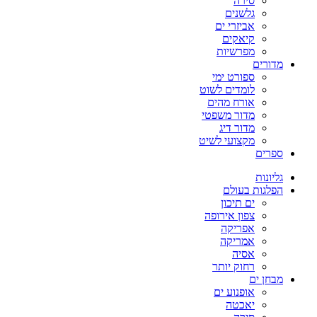
סירה
גלשנים
אביזרי ים
קיאקים
מפרשיות
מדורים
ספורט ימי
לומדים לשוט
אורח מהים
מדור משפטי
מדור דיג
מקצועי לשיט
ספרים
גליונות
הפלגות בעולם
ים תיכון
צפון אירופה
אפריקה
אמריקה
אסיה
רחוק יותר
מבחן ים
אופנוע ים
יאכטה