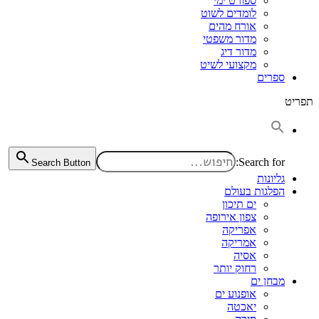
ספורט ימי
לומדים לשוט
אורח מהים
מדור משפטי
מדור דיג
מקצועי לשיט
ספרים
תפריט
Search for:
Search Button
גליונות
הפלגות בעולם
ים תיכון
צפון אירופה
אפריקה
אמריקה
אסיה
רחוק יותר
מבחן ים
אופנוע ים
יאכטה