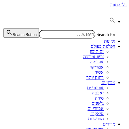
דלג לתוכן
Search for:
Search Button
גליונות
הפלגות בעולם
ים תיכון
צפון אירופה
אפריקה
אמריקה
אסיה
רחוק יותר
מבחן ים
אופנוע ים
יאכטה
סירה
גלשנים
אביזרי ים
קיאקים
מפרשיות
מדורים