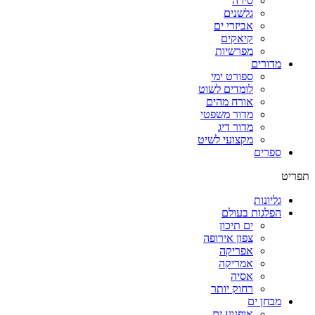
סירה
גלשנים
אביזרי ים
קיאקים
מפרשיות
מדורים
ספורט ימי
לומדים לשוט
אורח מהים
מדור משפטי
מדור דיג
מקצועי לשיט
ספרים
תפריט
גליונות
הפלגות בעולם
ים תיכון
צפון אירופה
אפריקה
אמריקה
אסיה
רחוק יותר
מבחן ים
אופנוע ים