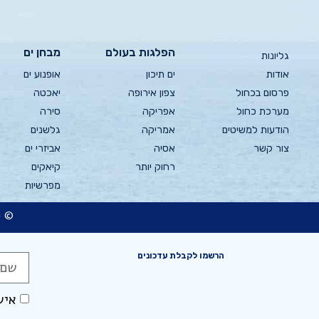
הפלגות בעולם
מבחן ים
גליונות
אודות
ים תיכון
אופנוע ים
פרסום בכחול
צפון אירופה
יאכטה
מערכת כחול
אפריקה
סירה
הודעות למשיטים
אמריקה
גלשנים
צור קשר
אסיה
אביזרי ים
רחוק יותר
קיאקים
מפרשיות
© כ
הרשמו לקבלת עדכונים
איש