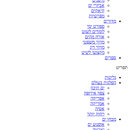
גלשנים
אביזרי ים
קיאקים
מפרשיות
מדורים
ספורט ימי
לומדים לשוט
אורח מהים
מדור משפטי
מדור דיג
מקצועי לשיט
ספרים
תפריט
גליונות
הפלגות בעולם
ים תיכון
צפון אירופה
אפריקה
אמריקה
אסיה
רחוק יותר
מבחן ים
אופנוע ים
יאכטה