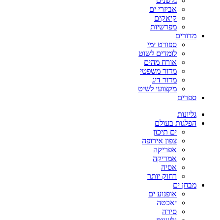
גלשנים
אביזרי ים
קיאקים
מפרשיות
מדורים
ספורט ימי
לומדים לשוט
אורח מהים
מדור משפטי
מדור דיג
מקצועי לשיט
ספרים
גליונות
הפלגות בעולם
ים תיכון
צפון אירופה
אפריקה
אמריקה
אסיה
רחוק יותר
מבחן ים
אופנוע ים
יאכטה
סירה