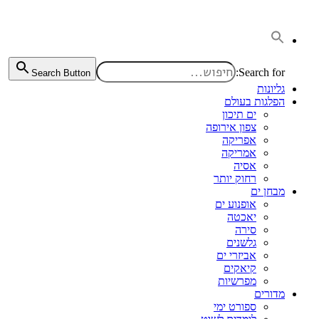
דלג
לתוכן
Search for:
Search Button
גליונות
הפלגות בעולם
ים תיכון
צפון אירופה
אפריקה
אמריקה
אסיה
רחוק יותר
מבחן ים
אופנוע ים
יאכטה
סירה
גלשנים
אביזרי ים
קיאקים
מפרשיות
מדורים
ספורט ימי