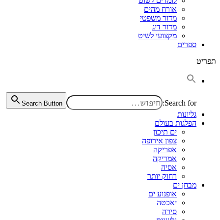
לומדים לשוט
אורח מהים
מדור משפטי
מדור דיג
מקצועי לשיט
ספרים
תפריט
Search for:
Search Button
גליונות
הפלגות בעולם
ים תיכון
צפון אירופה
אפריקה
אמריקה
אסיה
רחוק יותר
מבחן ים
אופנוע ים
יאכטה
סירה