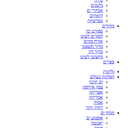
סירה
גלשנים
אביזרי ים
קיאקים
מפרשיות
מדורים
ספורט ימי
לומדים לשוט
אורח מהים
מדור משפטי
מדור דיג
מקצועי לשיט
ספרים
גליונות
הפלגות בעולם
ים תיכון
צפון אירופה
אפריקה
אמריקה
אסיה
רחוק יותר
מבחן ים
אופנוע ים
יאכטה