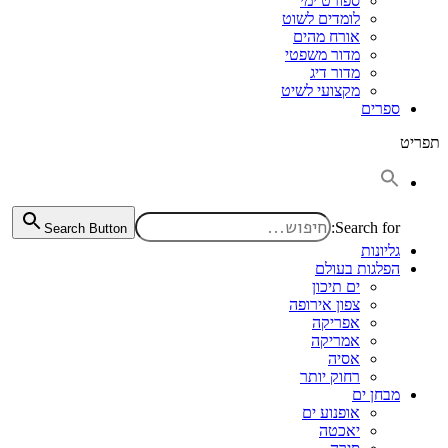
ספורט ימי
לומדים לשוט
אורח מהים
מדור משפטי
מדור דיג
מקצועי לשיט
ספרים
תפריט
Search for:
Search Button
גליונות
הפלגות בעולם
ים תיכון
צפון אירופה
אפריקה
אמריקה
אסיה
רחוק יותר
מבחן ים
אופנוע ים
יאכטה