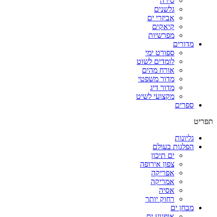
סירה
גלשנים
אביזרי ים
קיאקים
מפרשיות
מדורים
ספורט ימי
לומדים לשוט
אורח מהים
מדור משפטי
מדור דיג
מקצועי לשיט
ספרים
תפריט
גליונות
הפלגות בעולם
ים תיכון
צפון אירופה
אפריקה
אמריקה
אסיה
רחוק יותר
מבחן ים
אופנוע ים