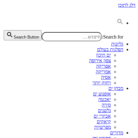
דלג לתוכן
Search for:
Search Button
גליונות
הפלגות בעולם
ים תיכון
צפון אירופה
אפריקה
אמריקה
אסיה
רחוק יותר
מבחן ים
אופנוע ים
יאכטה
סירה
גלשנים
אביזרי ים
קיאקים
מפרשיות
מדורים