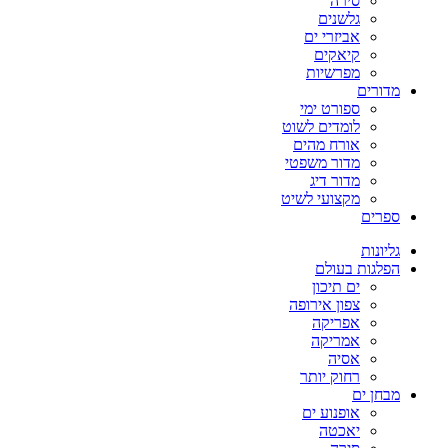
סירה
גלשנים
אביזרי ים
קיאקים
מפרשיות
מדורים
ספורט ימי
לומדים לשוט
אורח מהים
מדור משפטי
מדור דיג
מקצועי לשיט
ספרים
גליונות
הפלגות בעולם
ים תיכון
צפון אירופה
אפריקה
אמריקה
אסיה
רחוק יותר
מבחן ים
אופנוע ים
יאכטה