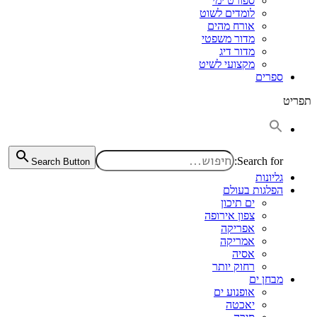
ספורט ימי
לומדים לשוט
אורח מהים
מדור משפטי
מדור דיג
מקצועי לשיט
ספרים
תפריט
Search for:
Search Button
גליונות
הפלגות בעולם
ים תיכון
צפון אירופה
אפריקה
אמריקה
אסיה
רחוק יותר
מבחן ים
אופנוע ים
יאכטה