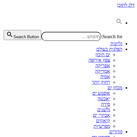
דלג לתוכן
Search for:
Search Button
גליונות
הפלגות בעולם
ים תיכון
צפון אירופה
אפריקה
אמריקה
אסיה
רחוק יותר
מבחן ים
אופנוע ים
יאכטה
סירה
גלשנים
אביזרי ים
קיאקים
מפרשיות
מדורים