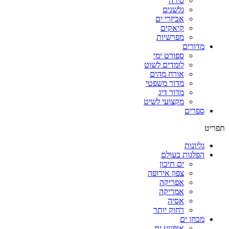
סירה
גלשנים
אביזרי ים
קיאקים
מפרשיות
מדורים
ספורט ימי
לומדים לשוט
אורח מהים
מדור משפטי
מדור דיג
מקצועי לשיט
ספרים
תפריט
גליונות
הפלגות בעולם
ים תיכון
צפון אירופה
אפריקה
אמריקה
אסיה
רחוק יותר
מבחן ים
אופנוע ים