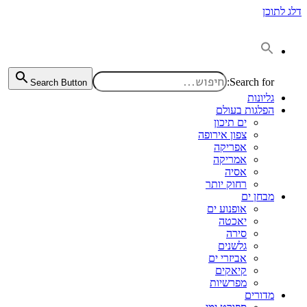
דלג לתוכן
Search for:
Search Button
גליונות
הפלגות בעולם
ים תיכון
צפון אירופה
אפריקה
אמריקה
אסיה
רחוק יותר
מבחן ים
אופנוע ים
יאכטה
סירה
גלשנים
אביזרי ים
קיאקים
מפרשיות
מדורים