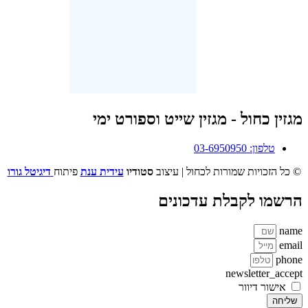
מגזין כחול - מגזין שייט וספורט ימי
טלפון: 03-6950950
© כל הזכויות שמורות לכחול | עיצוב
סטודיו
עידית ענת
פיתוח
דיגיטל גורו
הרשמו לקבלת עדכונים
name
email
phone
newsletter_accept
אישור דיוור
שליחה