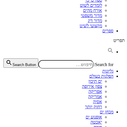
ספורט ימי
לומדים לשוט
אורח מהים
מדור משפטי
מדור דיג
מקצועי לשיט
ספרים
תפריט
Search for:
Search Button
גליונות
הפלגות בעולם
ים תיכון
צפון אירופה
אפריקה
אמריקה
אסיה
רחוק יותר
מבחן ים
אופנוע ים
יאכטה