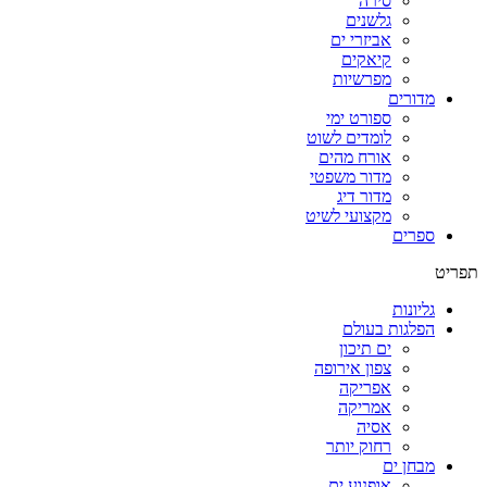
סירה
גלשנים
אביזרי ים
קיאקים
מפרשיות
מדורים
ספורט ימי
לומדים לשוט
אורח מהים
מדור משפטי
מדור דיג
מקצועי לשיט
ספרים
תפריט
גליונות
הפלגות בעולם
ים תיכון
צפון אירופה
אפריקה
אמריקה
אסיה
רחוק יותר
מבחן ים
אופנוע ים