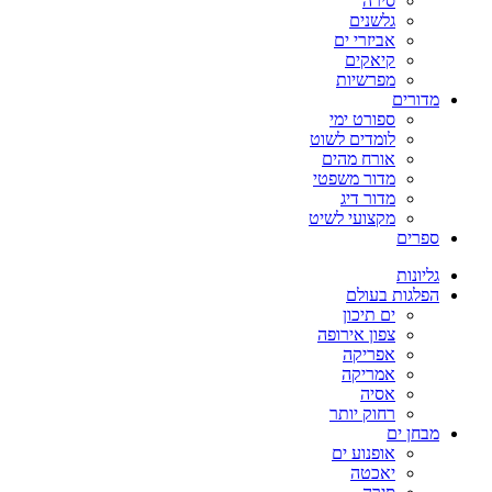
סירה
גלשנים
אביזרי ים
קיאקים
מפרשיות
מדורים
ספורט ימי
לומדים לשוט
אורח מהים
מדור משפטי
מדור דיג
מקצועי לשיט
ספרים
גליונות
הפלגות בעולם
ים תיכון
צפון אירופה
אפריקה
אמריקה
אסיה
רחוק יותר
מבחן ים
אופנוע ים
יאכטה