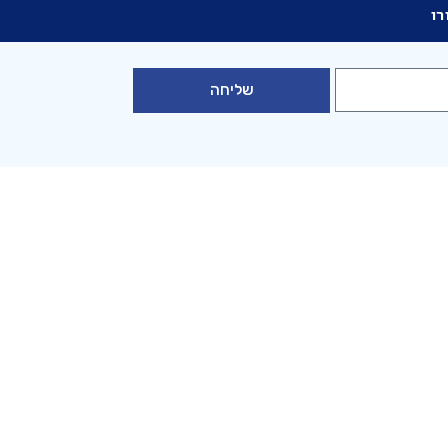
רו
שליחה