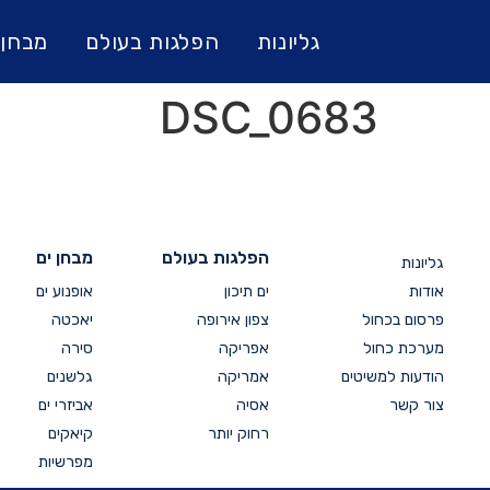
גליונות
הפלגות בעולם
מבחן 
DSC_0683
הפלגות בעולם
מבחן ים
גליונות
אודות
ים תיכון
אופנוע ים
פרסום בכחול
צפון אירופה
יאכטה
מערכת כחול
אפריקה
סירה
הודעות למשיטים
אמריקה
גלשנים
צור קשר
אסיה
אביזרי ים
רחוק יותר
קיאקים
מפרשיות