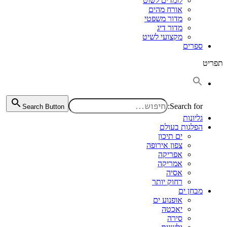
לומדים לשוט
אורח מהים
מדור משפטי
מדור דיג
מקצועי לשיט
ספרים
תפריט
Search for:
Search Button
גליונות
הפלגות בעולם
ים תיכון
צפון אירופה
אפריקה
אמריקה
אסיה
רחוק יותר
מבחן ים
אופנוע ים
יאכטה
סירה