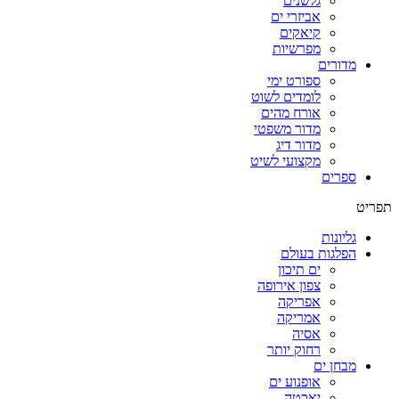
גלשנים
אביזרי ים
קיאקים
מפרשיות
מדורים
ספורט ימי
לומדים לשוט
אורח מהים
מדור משפטי
מדור דיג
מקצועי לשיט
ספרים
תפריט
גליונות
הפלגות בעולם
ים תיכון
צפון אירופה
אפריקה
אמריקה
אסיה
רחוק יותר
מבחן ים
אופנוע ים
יאכטה