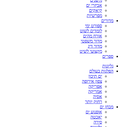
גלשנים
אביזרי ים
קיאקים
מפרשיות
מדורים
ספורט ימי
לומדים לשוט
אורח מהים
מדור משפטי
מדור דיג
מקצועי לשיט
ספרים
גליונות
הפלגות בעולם
ים תיכון
צפון אירופה
אפריקה
אמריקה
אסיה
רחוק יותר
מבחן ים
אופנוע ים
יאכטה
סירה