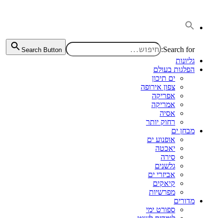
דלג
לתוכן
Search for:
Search Button
גליונות
הפלגות בעולם
ים תיכון
צפון אירופה
אפריקה
אמריקה
אסיה
רחוק יותר
מבחן ים
אופנוע ים
יאכטה
סירה
גלשנים
אביזרי ים
קיאקים
מפרשיות
מדורים
ספורט ימי