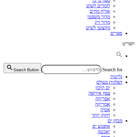
ספורט ימי
לומדים לשוט
אורח מהים
מדור משפטי
מדור דיג
מקצועי לשיט
ספרים
תפריט
Search for:
Search Button
גליונות
הפלגות בעולם
ים תיכון
צפון אירופה
אפריקה
אמריקה
אסיה
רחוק יותר
מבחן ים
אופנוע ים
יאכטה