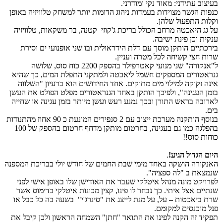
בעיצוב עתידני: מאוד נקי ומודרני.
כנפות הגשר מצוידות בעמדות ניהוג הדומות יותר למשחק טלוויזיה באופן
וקלות התפעול שלהן.
על גג היאכטה מרחב הכולל בריכת ג'קוזי קטנה, בר משקאות, טלוויזיה
ענקית וכן פינת ישיבה.
בירכתיים הותקן מוסך עם דלת הידראולית ובו שני אופנועי ים וסירת
שרות חצי קשיחה לכל מטרה ועניין.
ל"אנקורה" שני מנועי קאטרפילר בהספק 2200 כוח סוס, שלושה
גנראטורים המספקים חשמל ליאכטה ולמתקני התפלת המים, כך שהיא
אינה זקוקה למילוי מים מתוקים. אחד החידושים הוא ברעיון "השלווה
בזמן העגינה", ולפיכך הותקן באחד הגנראטורים מפלט הפולט את העשן
לארובה בראש התורן ובכך נמנע רעש ועשן מיותר בזמן עגינה או שחייה
בים.
בנוסף הותקנה מערכת ייצוב עם 2 סנפירים המונעת כ 90 אחוז מהתנודות
בהפלגה כמו גם בעגינה, בחרטום מותקן מדחף חרטום בהספק של 100
כוחות סוס!!
היום הגדול הגיע!
.
האנקורה הושקה באחד מימי שבת החמים של חודש יולי בבריכת המספנה
שנמצאת ב "לה ספציה".
לפרויקט מונה מנהל איטלקי שעבר את האודישן שלו באופן אישי לפני
שנתיים אצל איתי. כך נבחר לו פינו, קצין מכונות איטלקי בדימוס אשר
שרת ביאכטות – על, על מנת לייצג את "סינרג'י" בשעה בה כל כבל או
פנל מוכנסים למקומם.
תפקיד זה הקנה לפינו את התואר "חתן" השמחה הראשון ולכן קיבל את