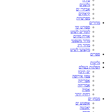
סירה
גלשנים
אביזרי ים
קיאקים
מפרשיות
מדורים
ספורט ימי
לומדים לשוט
אורח מהים
מדור משפטי
מדור דיג
מקצועי לשיט
ספרים
גליונות
הפלגות בעולם
ים תיכון
צפון אירופה
אפריקה
אמריקה
אסיה
רחוק יותר
מבחן ים
אופנוע ים
יאכטה