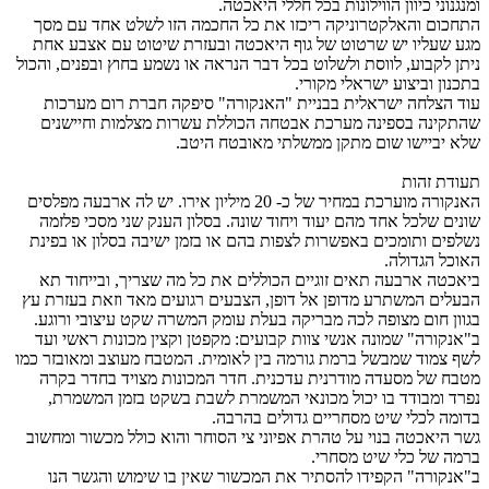
ומנגנוני כיוון הווילונות בכל חללי היאכטה.
התחכום והאלקטרוניקה ריכזו את כל החכמה הזו לשלט אחד עם מסך
מגע שעליו יש שרטוט של גוף היאכטה ובעזרת שיטוט עם אצבע אחת
ניתן לקבוע, לווסת ולשלוט בכל דבר הנראה או נשמע בחוץ ובפנים, והכול
בתכנון וביצוע ישראלי מקורי.
עוד הצלחה ישראלית בבניית "האנקורה" סיפקה חברת רום מערכות
שהתקינה בספינה מערכת אבטחה הכוללת עשרות מצלמות וחיישנים
שלא יביישו שום מתקן ממשלתי מאובטח היטב.
תעודת זהות
האנקורה מוערכת במחיר של כ- 20 מיליון אירו. יש לה ארבעה מפלסים
שונים שלכל אחד מהם יעוד ויחוד שונה. בסלון הענק שני מסכי פלזמה
נשלפים ותומכים באפשרות לצפות בהם או בזמן ישיבה בסלון או בפינת
האוכל הגדולה.
ביאכטה ארבעה תאים זוגיים הכוללים את כל מה שצריך, ובייחוד תא
הבעלים המשתרע מדופן אל דופן, הצבעים רגועים מאד וזאת בעזרת עץ
בגוון חום מצופה לכה מבריקה בעלת עומק המשרה שקט עיצובי ורוגע.
ב"אנקורה" שמונה אנשי צוות קבועים: מקפטן וקצין מכונות ראשי ועד
לשף צמוד שמבשל ברמת גורמה בין לאומית. המטבח מעוצב ומאובזר כמו
מטבח של מסעדה מודרנית עדכנית. חדר המכונות מצויד בחדר בקרה
נפרד ומבודד בו יכול מכונאי המשמרת לשבת בשקט בזמן המשמרת,
בדומה לכלי שיט מסחריים גדולים בהרבה.
גשר היאכטה בנוי על טהרת אפיוני צי הסוחר והוא כולל מכשור ומחשוב
ברמה של כלי שיט מסחרי.
ב"אנקורה" הקפידו להסתיר את המכשור שאין בו שימוש והגשר הנו