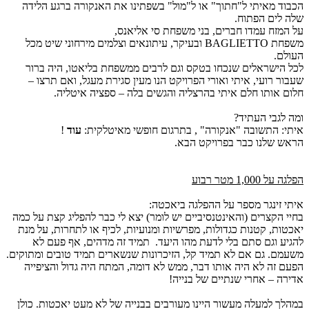
הכבוד מאיתי ל"חתוך" או ל"מול" בשפתינו את האנקורה ברגע הלידה
שלה לים הפתוח.
על המזח עמדו חברים, בני משפחת סי אליאנס,
משפחת
BAGLIETTO
ובעיקר, עיתונאים וצלמים מירחוני שיט מכל
העולם.
לכל הישראלים שנכחו בטקס וגם לרבים ממשפחת בליאטו, היה ברור
שעבור רועי, איתי ואורי הפרויקט הנו מעין סגירת מעגל, ואם תרצו –
חלום אותו חלם איתי בהרצליה והגשים בלה – ספציה איטליה.
ומה לגבי העתיד?
איתי: התשובה "אנקורה" , בתרגום חופשי מאיטלקית:
עוד
!
הראש שלנו כבר בפרויקט הבא.
הפלגה על 1,000 מטר רבוע
איתי זינגר מספר על ההפלגה ביאכטה:
בחיי הקצרים (והאינטנסיביים יש לומר) יצא לי כבר להפליג קצת על כמה
יאכטות, קטנות כגדולות, מפרשיות ומנועיות, לכיף או לתחרות, על מנת
להגיע וגם סתם בלי לדעת מהו היעד. תמיד זה מדהים, אף פעם לא
משעמם. גם אם לא תמיד קל, הזיכרונות שנשארים תמיד טובים ומתוקים.
הפעם זה לא היה אותו דבר, ממש לא דומה, המתח היה גדול והציפייה
אדירה – אחרי שנתיים של בנייה!
במהלך למעלה מעשור היינו מעורבים בבנייה של לא מעט יאכטות. כולן