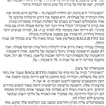
לכלי שיט. מתכנון, פיקוח וניהול מרינות, דרך שרותי ניהול ליאכטות ועד
לשיווק, ייצוג ופיקוח על בניית כלי שיט ברמה הגבוהה ביותר.
"האנקורה" היא מתנת יום הולדת לקבוצת סי – אליינס והיא מהווה את
גולת הכותרת של פעילותה. היא ממצה את הידע והיכולות שרכשו כל
אחד מהמנהלים הצעירים בשנים של הפלגות ועבודה במסגרות שונות.
את בניית ה"אנקורה" הוביל איתי זינגר תוך שיתוף פעולה הדוק עם צוות
סינרג'י. לא הייתה זאת משימה קלה לאיתי בן ה- 34, למרות שניסיונו הימי
מתחיל מילדות, להתמודד עם מספנה איטלקית מובילה
כמו
BAGLIETTO
(באליטו) אשר בנתה מאות כלי שיט במהלך 10 שנות
קיומה.
במהלך עבודה כזאת נדרש איתי ליכולות ניהול צוות ושיתוף פעולה. זאת
לא הפעם הראשונה שאיתי נתקל ביאכטה של בליאטו, אחת היאכטות
הראשונות של משפחת זינגר הייתה יאכטת בליאטו, באורך 40 רגל, אשר
נחשבה במרינה ת"א של שנות ה- 70 כיאכטת – על.
אקטואליה של עיצוב
"האנקורה" בנויה על גוף מדף של מספנת
BAGLIETTO
שעבר את ניסוי
הים שלו בהצלחה, הבחירה בגוף מתוכנן מראש הייתה נכונה וחסכה את
הזמן והמשאבים שהופנו לתכנון הפנימי מ- א' ועד ת'.
בחיצוניות שלה, היאכטה מרשימה וכריזמטית ודומה מאוד לגופים מהירים
קיימים. היא נראית כאילו היא מפליגה ומה שעוצר אותה מלברוח מהמזח
הם רק חבלי הרתיקה, מה שמזכיר את האגדה על גוליבר הענק שנקשר
בחוטים ללא יכולת לזוז.
כשמסתכלים עליה מכיוון החרטום ובמצב שבו הבולבוס שלה שקוע, (מה