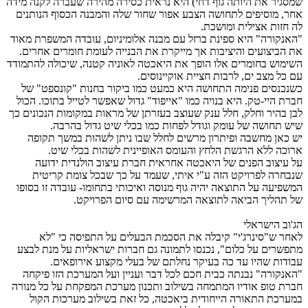
שמסגיר את היותה גוף דחי) היא נראית כסירה מהירה שעברה לקנה מידה
אחר, מוסיפים לתחושה הצבע אפור שחור שלה והמבנה הכסוף הנותנים
לה חזות אצילית ומושכת.
"האנקורה" היא ספינת ברזל עם מבנה אלומיניום, עובדה המשפרת מאוד
את הביצועים והיציבות אך מייקרת את הבנייה לעומת חומרים אחרים.
השימוש בחומרים אלו הופך את היאכטה לאוניה קטנה, שיכולה להתמודד
עם כל מצב ים, לרבות חציית אוקיינוסים.
כשנכנסים פנימה התחושה היא כמעט כמו ביקור בחנות "קונספט" של
חברת היי-טק. היא בנויה כמו "אייפוד" גדול שאפשר לטייל בתוכו. הכול
לבן בהיר וחלק, חלל ענק שעוצב בעזרתן של מראות במקומות הנכונים כך
שיש תחושה של עומק וגודל לפחות כמו בכלי שיט גדול בהרבה.
יש כאן מחשבה ופיתרון מרשים לחלל שבו ניתן לשהות במשך תקופה
ארוכה ללא הרגשת הלחץ והעומס האופיינית לשהות בכלי שיט.
על עיצוב הפנים של היאכטה אחראית חברת עיצוב הולנדית ידועה
שנבחרה לפרויקט הזה ע"י איתי, שעמד על כך שבכל צומת קריטית
המשפיעה על התוצאה יהיה גוף מנוסה ואיכותי בתחומו- עובדה זו בסופו
של תהליך הביאה לתוצאה המרשימה עם סיום הפרויקט.
הג'וב הישראלי
לאחר ש"סינרג'י" קיבלה את הסכמת הבעלים על התפיסה כי "לא
מתפשרים על כלום", נכנסו לתמונה גם חברות ישראליות על מנת לבצע
עבודות שהיו עד כה בעיקר נחלתם של בעלי מקצוע אירופאים.
"האנקורה" נבנתה כבית חכם לכל דבר ועניין ועל המערכת הזו פיקחה
חברת טופ אודיו המתמחה בשילוב ותכנון מערכת המפקחת על כל מנורה
במערכת התאורה הייחודית ביאכטה, כל זאת בשילוב מערכות הקול