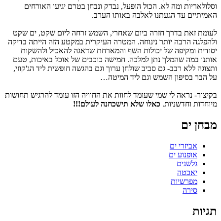
וסלולאריות ומה לא. הכול הופעל, נבדק ונבחן בטרם יגיעו האורחים
האמיתיים עד הגעתנו לאלבה באותו הערב.
לעומת זאת בדרך חזרה ביום שאחרי, השמש זרחה ליום שקט, ים שקט
ולהפלגה הרבה יותר נינוחה. המטרה העיקרית במקטע הזה הייתה בדיקה
יסודית ומקיפה של יכולות השף והמארחת שדאגה להאכיל ולהשקות
אותנו במה שהמלך נתן למלכה. חמישה כוכבים של אוכל באיכות, טעם
ותצוגה ללא רבב- גם סביב שולחן ערוך וגם בהגשה חופשית ליד הג'קוזי,
על הבר בסיפון השמש וגם ליד המיטה…
בקיצור- נראה לי שמי שעומד לחוות את החוויה הזו עומד להרגיש תחושות
מיוחדות וחדשניות.
כאלו שלא תישכחנה לעולם!!!
מבחן ים
אביזרי ים
אופנוע ים
גלשנים
יאכטה
מפרשיות
סירה
תגיות