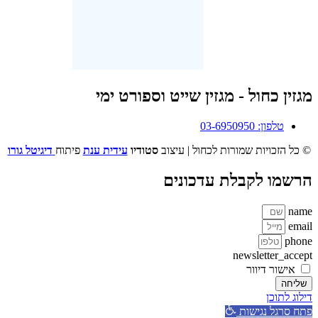
מגזין כחול - מגזין שייט וספורט ימי
טלפון: 03-6950950
© כל הזכויות שמורות לכחול | עיצוב
סטודיו
עידית ענת
פיתוח
דיגיטל גורו
הרשמו לקבלת עדכונים
name
email
phone
newsletter_accept
אישור דיוור
שליחה
דילוג לתוכן
פתח סרגל נגישות