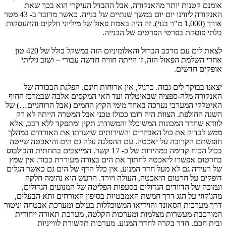
אומנם קטנות יותר מהאנקורה, אבל ההבדל העיקרי הוא בכך שאת
האנקורה ליווינו יום יום במשך שנתיים של בנייה. כאשר מדובר ב- 43 מטר
אורך (1,000 מ"ר בנוי). זה היה באמת פאזל של מיליוני חלקים והתעסקות
בלתי פוסקת בפרטי הפרטים של הבנייה.
לצאת לים עם מרכב הברזל והאלומיניום הזה במשקל כולל של 420 טון
אחרי השלמת הפאזל הזה, זו הייתה חוויה חדשה עבורי – ושוב גיליתי
אופקים חדשים.
יצאנו בבוקר לים גבוה. כרגיל, אין ארוחות חינם. הפלגת הבכורה של
האנקורה מלה-ספציה שבאיטליה ועד האי המקסים אלבה שבמרכז החוף
האיטלקי המערבי נערכה באחד מימי הקיץ החמים (אבל הרוחניים…) של
השנה החולפת. הצוות היה רובו ככולו טכני אבל המטרה הייתה לא רק
לוודא שחדר המכונות המשוכלל והמשודרג תקין ומתפקד ללא רבב, אלא
ממש לבדוק את כול האביזרים והשירותים שישרתו את האורחים במהלך
חופשתם הקרובה על יאכטה. עם ההפלגה עלה גם הים והיאכטה שייטה
בכול הכוח קדימה במהירות של כ- 17 קשר. המייצבים בתחתית והבולבוס
בחרטום אפשרו ליאכטה לחתוך את הים בצורה מעוררת כבוד. אין שמץ
של רעידה גם לא מעל חדר המנוע, אין כלל הדף של הים גם כאשר הגלים
דופקים על חרטום היאכטה, העולה ויורד. הרעש הוא נהימה חלקה
ונמוכה של הדוודים הגדולים בסעפות הפליטה של המנועים הגדולים,
מהג'קוזי על הגג דרך חמשת האמבטיות בסיפון האורחים ותא הבעלים,
דרך מערכות הסאונד והוידיאו המשוכללות בעולם ומערכת אבטחה וניטור
המורכבת מעשרות מצלמות ומערכות הקלטה, מערכת תאורה ייחודית
ובית חכם, חדר בקרה לחדר המנוע, מערכות תקשורת לווייניות