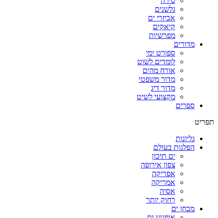
סירה
גלשנים
אביזרי ים
קיאקים
מפרשיות
מדורים
ספורט ימי
לומדים לשוט
אורח מהים
מדור משפטי
מדור דיג
מקצועי לשיט
ספרים
תפריט
גליונות
הפלגות בעולם
ים תיכון
צפון אירופה
אפריקה
אמריקה
אסיה
רחוק יותר
מבחן ים
אופנוע ים