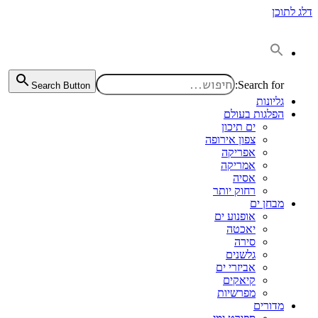
דלג לתוכן
Search for:
Search Button
גליונות
הפלגות בעולם
ים תיכון
צפון אירופה
אפריקה
אמריקה
אסיה
רחוק יותר
מבחן ים
אופנוע ים
יאכטה
סירה
גלשנים
אביזרי ים
קיאקים
מפרשיות
מדורים