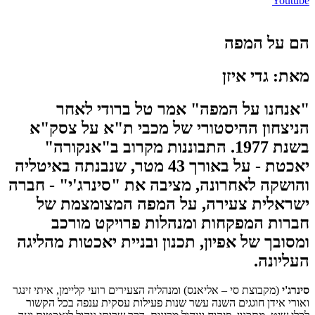
Youtube
הם על המפה
מאת: גדי איזן
"אנחנו על המפה" אמר טל ברודי לאחר
הניצחון ההיסטורי של מכבי ת"א על צסק"א
בשנת 1977. התבוננות מקרוב ב"אנקורה"
יאכטת - על באורך 43 מטר, שנבנתה באיטליה
והושקה לאחרונה, מציבה את "סינרג'י" - חברה
ישראלית צעירה, על המפה המצומצמת של
חברות המפקחות ומנהלות פרויקט מורכב
ומסובך של אפיון, תכנון ובניית יאכטות מהליגה
העליונה.
סינרג'י
(מקבוצת סי – אליאנס) ומנהליה הצעירים רועי קליימן, איתי זינגר
ואורי אידן חוגגים השנה עשר שנות פעילות עסקית ענפה בכל הקשור