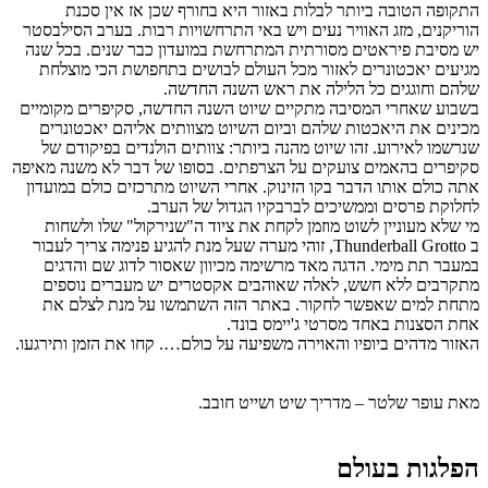
התקופה הטובה ביותר לבלות באזור היא בחורף שכן אז אין סכנת
הוריקנים, מזג האוויר נעים ויש באי התרחשויות רבות. בערב הסילבסטר
יש מסיבת פיראטים מסורתית המתרחשת במועדון כבר שנים. בכל שנה
מגיעים יאכטונרים לאזור מכל העולם לבושים בתחפושת הכי מוצלחת
שלהם וחוגגים כל הלילה את ראש השנה החדשה.
בשבוע שאחרי המסיבה מתקיים שיוט השנה החדשה, סקיפרים מקומיים
מכינים את היאכטות שלהם וביום השיוט מצוותים אליהם יאכטונרים
שנרשמו לאירוע. זהו שיוט מהנה ביותר: צוותים הולנדים בפיקודם של
סקיפרים בהאמים צועקים על הצרפתים. בסופו של דבר לא משנה מאיפה
אתה כולם אותו הדבר בקו הזינוק. אחרי השיוט מתרכזים כולם במועדון
לחלוקת פרסים וממשיכים לברבקיו הגדול של הערב.
מי שלא מעוניין לשוט מוזמן לקחת את ציוד ה"שנירקול" שלו ולשחות
ב
Thunderball Grotto
, זוהי מערה שעל מנת להגיע פנימה צריך לעבור
במעבר תת מימי. הדגה מאד מרשימה מכיוון שאסור לדוג שם והדגים
מתקרבים ללא חשש, לאלה שאוהבים אקסטרים יש מעברים נוספים
מתחת למים שאפשר לחקור. באתר הזה השתמשו על מנת לצלם את
אחת הסצנות באחד מסרטי ג'יימס בונד.
האזור מדהים ביופיו והאוירה משפיעה על כולם…. קחו את הזמן ותירגעו.
מאת עופר שלטר – מדריך שיט ושייט חובב.
הפלגות בעולם