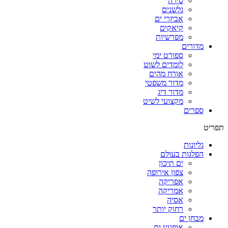
סירה
גלשנים
אביזרי ים
קיאקים
מפרשיות
מדורים
ספורט ימי
לומדים לשוט
אורח מהים
מדור משפטי
מדור דיג
מקצועי לשיט
ספרים
תפריט
גליונות
הפלגות בעולם
ים תיכון
צפון אירופה
אפריקה
אמריקה
אסיה
רחוק יותר
מבחן ים
אופנוע ים