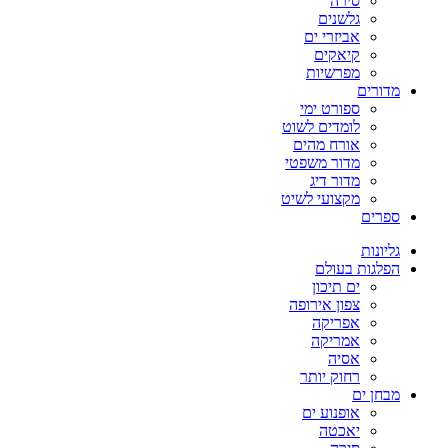
סירה
גלשנים
אביזרי ים
קיאקים
מפרשיות
מדורים
ספורט ימי
לומדים לשוט
אורח מהים
מדור משפטי
מדור דיג
מקצועי לשיט
ספרים
גליונות
הפלגות בעולם
ים תיכון
צפון אירופה
אפריקה
אמריקה
אסיה
רחוק יותר
מבחן ים
אופנוע ים
יאכטה