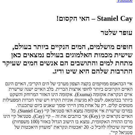
Youtube
Staniel Cay – האי הקסום!
עופר שלטר
חופים מושלמים, המים הנקיים ביותר בעולם,
שישית מכמות האלמוגים בעולם נמצאים כאן
מתחת למים והתושבים הם אנשים חמים שעיקר
התרבות שלהם היא שיט ודיג.
איי הבהאמס ממוקמים בקצה הצפון מערבי של הים הקריבי, האיים הינם
האיים הקרובים ביותר לחופי ארצות הברית. בלב האיים ישנה שרשרת
איים הנקראת אקזומה (
Exuma
). אקזומה הינו האזור המרוחק והשקט
ביותר בבהמאס. לשם לא מגיעות אוניות הקרוז ויש שתי חברות המפעילות
מטוסים קלים. רק על אחת מהן הייתי סומך שאגיע ביום שתכננתי.
במרכז שרשרת איי אקזומה נמצא האי סטניאל קיי (
Staniel Cay
). כל
האיים נקראים קי (
Key
) אך כותבים את זה – קיי (
Cay
). סטניאל קיי הינו
מרכז ההוויה האקזומית, נמצא בו הישוב הגדול באזור (100 משפחות)
ומרינה שיכולה להכיל כ- 20 יאכטות ונקראת "מועדון היאכטות של
סטניאל קיי".