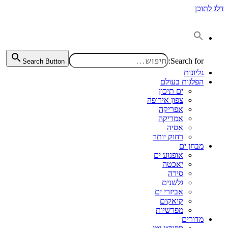
דלג לתוכן
Search for:
Search Button
גליונות
הפלגות בעולם
ים תיכון
צפון אירופה
אפריקה
אמריקה
אסיה
רחוק יותר
מבחן ים
אופנוע ים
יאכטה
סירה
גלשנים
אביזרי ים
קיאקים
מפרשיות
מדורים