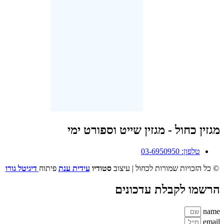
מגזין כחול - מגזין שייט וספורט ימי
טלפון: 03-6950950
© כל הזכויות שמורות לכחול | עיצוב
סטודיו
עידית ענת
פיתוח
דיגיטל גורו
הרשמו לקבלת עדכונים
name
email