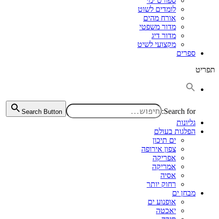
ספורט ימי
לומדים לשוט
אורח מהים
מדור משפטי
מדור דיג
מקצועי לשיט
ספרים
תפריט
Search for:
Search Button
גליונות
הפלגות בעולם
ים תיכון
צפון אירופה
אפריקה
אמריקה
אסיה
רחוק יותר
מבחן ים
אופנוע ים
יאכטה