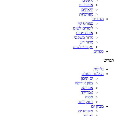
גלשנים
אביזרי ים
קיאקים
מפרשיות
מדורים
ספורט ימי
לומדים לשוט
אורח מהים
מדור משפטי
מדור דיג
מקצועי לשיט
ספרים
תפריט
גליונות
הפלגות בעולם
ים תיכון
צפון אירופה
אפריקה
אמריקה
אסיה
רחוק יותר
מבחן ים
אופנוע ים
יאכטה