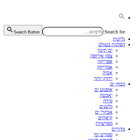
דלג
לתוכן
Search for:
Search Button
גליונות
הפלגות בעולם
ים תיכון
צפון אירופה
אפריקה
אמריקה
אסיה
רחוק יותר
מבחן ים
אופנוע ים
יאכטה
סירה
גלשנים
אביזרי ים
קיאקים
מפרשיות
מדורים
ספורט ימי