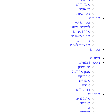
גלשנים
אביזרי ים
קיאקים
מפרשיות
מדורים
ספורט ימי
לומדים לשוט
אורח מהים
מדור משפטי
מדור דיג
מקצועי לשיט
ספרים
גליונות
הפלגות בעולם
ים תיכון
צפון אירופה
אפריקה
אמריקה
אסיה
רחוק יותר
מבחן ים
אופנוע ים
יאכטה
סירה