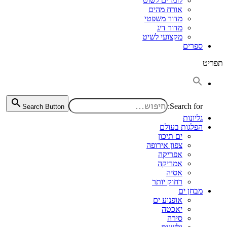
לומדים לשוט
אורח מהים
מדור משפטי
מדור דיג
מקצועי לשיט
ספרים
תפריט
Search for:
Search Button
גליונות
הפלגות בעולם
ים תיכון
צפון אירופה
אפריקה
אמריקה
אסיה
רחוק יותר
מבחן ים
אופנוע ים
יאכטה
סירה