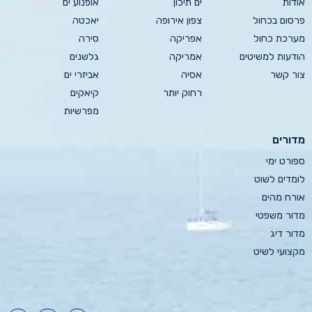
אודות
ים תיכון
אופנוע ים
פרסום בכחול
צפון אירופה
יאכטה
מערכת כחול
אפריקה
סירה
הודעות למשיטים
אמריקה
גלשנים
צור קשר
אסיה
אביזרי ים
רחוק יותר
קיאקים
מפרשיות
מדורים
ספורט ימי
לומדים לשוט
אורח מהים
מדור משפטי
מדור דיג
מקצועי לשיט