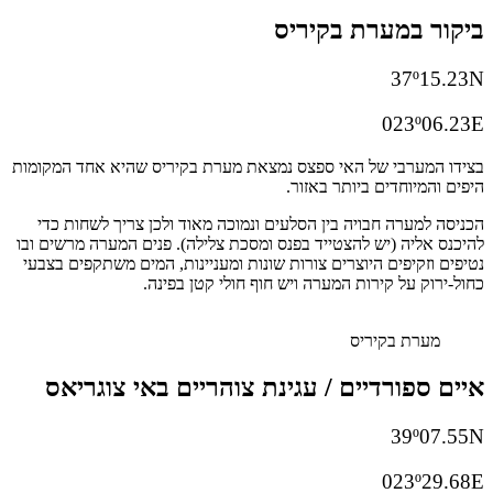
ביקור במערת בקיריס
37º15.23N
023º06.23E
בצידו המערבי של האי ספצס נמצאת מערת בקיריס שהיא אחד המקומות
היפים והמיוחדים ביותר באזור.
הכניסה למערה חבויה בין הסלעים ונמוכה מאוד ולכן צריך לשחות כדי
להיכנס אליה (יש להצטייד בפנס ומסכת צלילה). פנים המערה מרשים ובו
נטיפים וזקיפים היוצרים צורות שונות ומעניינות, המים משתקפים בצבעי
כחול-ירוק על קירות המערה ויש חוף חולי קטן בפינה.
מערת בקיריס
איים ספורדיים / עגינת צוהריים באי צוגריאס
39º07.55N
023º29.68E