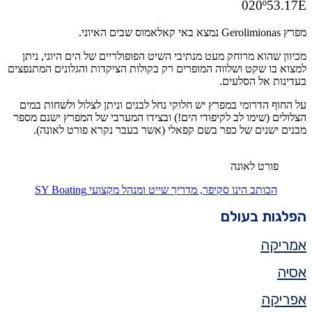
020º53.17E
מפרץ Gerolimionas נמצא באי קאלאמוס שבים האיוני.
מכיוון שהוא מרוחק מעט מנתיבי השיט הפופולריים של הים היוני, ניתן
למצוא בו שקט ושלווה המופרים רק בקולות הציקדות והגלונים המתנפצים
בעדינות אל הסלעים.
על החוף הדרומי במפרץ יש חלוקי נחל לבנים וניתן לצלול ולשחות במים
הצלולים (שימו לב לקיפודי הים!) ובצידו המערבי של המפרץ ישנם מספר
מבנים ישנים של כפר בשם קפאלי (אשר בעבר נקרא פורט לאונה).
פורט לאונה
הכותב הינו סקיפר, מדריך שייט ומנהל מקצועי SY Boating
הפלגות בעולם
אמריקה
אסיה
אפריקה