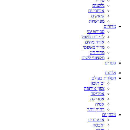
סירה
גלשנים
אביזרי ים
קיאקים
מפרשיות
מדורים
ספורט ימי
לומדים לשוט
אורח מהים
מדור משפטי
מדור דיג
מקצועי לשיט
ספרים
גליונות
הפלגות בעולם
ים תיכון
צפון אירופה
אפריקה
אמריקה
אסיה
רחוק יותר
מבחן ים
אופנוע ים
יאכטה