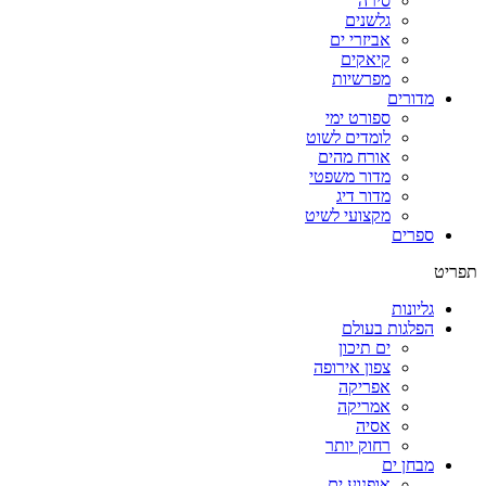
סירה
גלשנים
אביזרי ים
קיאקים
מפרשיות
מדורים
ספורט ימי
לומדים לשוט
אורח מהים
מדור משפטי
מדור דיג
מקצועי לשיט
ספרים
תפריט
גליונות
הפלגות בעולם
ים תיכון
צפון אירופה
אפריקה
אמריקה
אסיה
רחוק יותר
מבחן ים
אופנוע ים