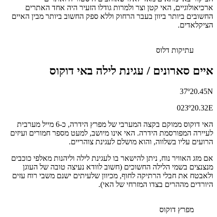
ארכיאולוגיים, האי קטן וצר ולמרות גודלו הזעיר היה אחד האתרים
החשובים ביותר ביוון בעבר הרחוק וללא ספק החשוב ביותר מבין האיים
הציקלאדים.
עתיקות דלוס
איים סארונים / עגינת לילה באי דוקוס
37º20.45N
023º20.32E
האי דוקוס ממוקם בקצה המערבי של מפרץ הידרה, כ-6 מייל מערבית
לעיירה המפורסמת הידרה. האי אינו מיושב, למעט מספר חמורים ועיזים
הרועים עליו בשלווה, והוא מושלם לעגינת צוהריים.
אם מזג האוויר נוח, ניתן להישאר בו לעגינת לילה וליהנות מאלפי כוכבים
מנצנצים בשמי הלילה החשוכים (חשוב לוודא נעיצה טובה של העוגן
ולאבטח את חבלי הרתיקה לחוף, מכיוון שלעיתים ישנם משבי רוח עזים
היורדים מההרים בצדו המזרחי של האי).
מפרץ דוקוס