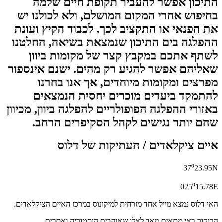
התיכון אפשר להעביר תקופת חיים שלמה
בחיפוש אחרי המקום המושלם, ולא לכולנו יש
את הפנאי או התקציב לכך. לכבוד הקיץ ועונת
ההפלגה בים התיכון שנמצאת בשיאה, החלטנו
לשתף אתכם במקבץ קצר של מקומות ביוון
שאליהם אפשר להגיע רק מהים. ישנם אינספור
מפרצים ומקומות מיוחדים, אך אנו בחרנו
להתמקד ביעדים מוכרים יחסית הנמצאים
באזורי ההפלגה הפופולריים להפלגה ביוון, מכיוון
שהם יותר נגישים לקהל הסקיפרים הרחב.
איים ציקלאדים / העתיקות של דלוס
º
37
23.95N
º
025
15.78E
האי דלוס נמצא מייל אחד מזרחית למיקונוס במרכז האיים הציקלאדים.
הביקור באי מתאים מאד לאלו שאוהבים היסטוריה ואתרים