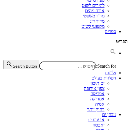
ספורט ימי
לומדים לשוט
אורח מהים
מדור משפטי
מדור דיג
מקצועי לשיט
ספרים
תפריט
Search for:
Search Button
גליונות
הפלגות בעולם
ים תיכון
צפון אירופה
אפריקה
אמריקה
אסיה
רחוק יותר
מבחן ים
אופנוע ים
יאכטה