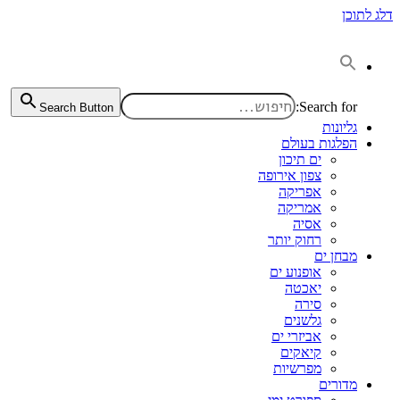
דלג לתוכן
Search for:
Search Button
גליונות
הפלגות בעולם
ים תיכון
צפון אירופה
אפריקה
אמריקה
אסיה
רחוק יותר
מבחן ים
אופנוע ים
יאכטה
סירה
גלשנים
אביזרי ים
קיאקים
מפרשיות
מדורים