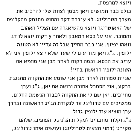
ויוצא למרפסת.
כולם כבר חמושים ויאן מסמן לצוות שלו להרכיב את
מערך הטרולינג. לא עוברת דקה והחוט מתנתק מהקליפס
של האאוטריגר ויוצא מהטיאגרה עם הצליל האהוב
והמוכר. אני על כסא המאבק ולאחר 5 דקות יוצא לו דג
וואהו יפיוף. אני כבר מחייך אבל זה עדיין לא הטונה
ילופין. ג"ג ויאן מודיעים לי שעד שלא יוצא ילופין אני לא
עוזב את הכסא. וכמה דקות לאחר מכן אני מוציא את
הטונה ילופין הראשון בחיי!
שניות ספורות לאחר מכן אני שומע את התקווה מתנגנת
ברקע, אני מסתכל אחורה ורואה את יאן, ג"ג וערן
מחייכים. יאן שם לי את התקווה לכבוד הגשמת החלום.
ממשיכים עם טרולינג עד לנקודת הג'יג הראשונה ובדרך
ערן מוציא עוד ילופין גדול.
ג"ג וקלוד מחברים למקלות הג'גינג והפופינג שלהם
סקירט (דמוי
חצאית לטרולינג) ועושים איתו טרולינג,