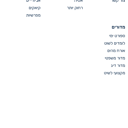
צור קשר
אסיה
אביזרי ים
רחוק יותר
קיאקים
מפרשיות
מדורים
ספורט ימי
לומדים לשוט
אורח מהים
מדור משפטי
מדור דיג
מקצועי לשיט
מגזין כחול - מגזין שייט וספורט ימי
טלפון: 03-6950950