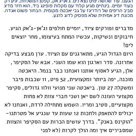
הגענו. עוד שלושה ימים נצא לים. ג'אן-ג'אק, קפטן המשלחת, יגיע רק
בעוד יומיים. בינתיים מגיע קלוד עם מקלות פופינג ביד, הוא חזר מדיג
סביב הריפים של רודריגז על גבי יאכטה מקומית. הבחור פשוט אגדה.
מכונת דיג אמיתית שלא מפסיק לדוג לרגע.
מדברים ופורקים ציוד, יומיים חולפים וג'אן-ג'אק הגיע.
חיבוקים ונשיקות, עכשיו המתח בעיצומו, מחר יוצאים
לים!
היום הגדול הגיע, מתארגנים עם הציוד. ערן מבצע בדיקה
אחרונה. סדר וארגון הוא שמו השני. אבא של הסקיפר,
אלן, הגיע לאסוף אותנו ואנחנו כבר בנמל. היאכטה
מוכנה, יפה ביותר ומקצועית, 52 פיט, 11 שכבות פיבר
ומשקלה 27 טון. ביאכטה שני מנועי וולוו גדולים, סקיפר
מקצועי העונה לשם יאן ושני חברי צוות לא פחות
מקצועיים, סטיב ומריו. השמש מתחילה לרדת, ואנחנו לא
יכולים להתאפק ולחכות 12 שעות עד שנגיע אל מטרתנו-
"הוקינס באנק". בדרך עושים הכרות עם הסקיפר והצוות
שמסבירים איך ומה הולך לקרות (לא לפני