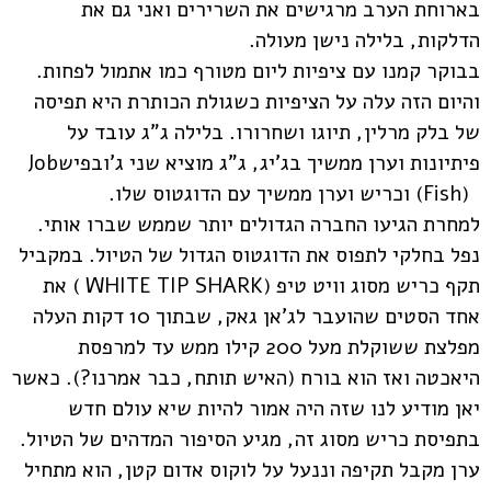
בארוחת הערב מרגישים את השרירים ואני גם את
הדלקות, בלילה נישן מעולה.
בבוקר קמנו עם ציפיות ליום מטורף כמו אתמול לפחות.
והיום הזה עלה על הציפיות כשגולת הכותרת היא תפיסה
של בלק מרלין, תיוגו ושחרורו. בלילה ג"ג עובד על
פיתיונות וערן ממשיך בג'יג, ג"ג מוציא שני ג'ובפיש
Job
Fish)
) וכריש וערן ממשיך עם הדוגטוס שלו.
למחרת הגיעו החברה הגדולים יותר שממש שברו אותי.
נפל בחלקי לתפוס את הדוגטוס הגדול של הטיול. במקביל
תקף כריש מסוג וויט טיפ (
( WHITE TIP SHARK
את
אחד הסטים שהועבר לג'אן גאק, שבתוך 10 דקות העלה
מפלצת ששוקלת מעל 200 קילו ממש עד למרפסת
היאכטה ואז הוא בורח (האיש תותח, כבר אמרנו?). כאשר
יאן מודיע לנו שזה היה אמור להיות שיא עולם חדש
בתפיסת כריש מסוג זה, מגיע הסיפור המדהים של הטיול.
ערן מקבל תקיפה וננעל על לוקוס אדום קטן, הוא מתחיל