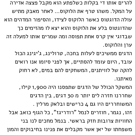
להרים אותו די בקלות כשלפתע הוא מקבל פצצה אדירה
על המקל. משהו טרף את הלוקוס… לאחר מאבק מתיש
עולה הדוגטוס כאשר הלוקוס לצידו, והסיפור המדהים הוא
שהדוגטוס בלע את הלוקוס והוא יצא לו מהזימים כך
שבדוגי אין קרס אחת תפוסה ומה שמרים אותו למעלה זה
ערן והלוקוס.
הדגים ממשיכים לעלות בחכה, טרולינג, ג'יגינג הכול
עובד, היום עומד להסתיים, אך לפני סיומו אנו רואים
להקה של לוויתנים, המשחקים להם במים, לא רחוק
מאיתנו.
המשקל הכולל של הדגים שתפסנו היה 1,900 קילו,
שחררנו חזרה לים יותר מ 30 דגים, בין הדגים
המשוחררים היו גם 4 כרישים ובלאק מרלין .
זהו, נגמר, חוזרים לנמל "רודריגז", כל הגוף כואב אבל
החוויות צרובות חזק בראשי. בנמל מחכים לנו בני
משפחתו של יאן אשר מקבלים את פנינו בחיבוקים והמון