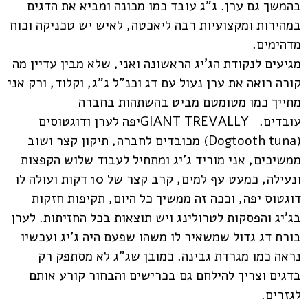
בהמשך גם ערן. ג"ג עובד כמו מכונה ומביא את הדגים
במהירות ומקצועיות רבה ליאכטה, לאיש יש טכניקה וכוח
מדהימים.
מגיעים לנקודת הג'יג הראשונה ואני, שלא מבין עדיין מה
קורה רואה את ערן נעול עם דג וכנ"ל ג"ג, וקלוד, ורק אני
מחייך כמו מטומטם מביט בהשתהות בחברה
עובדים.
GIANT TREVALLY
יפה לערן ודוגטוסים
(
Dogtooth tuna
) מכובדים לחברה, תיקון קצר ושוב
ממשיכים, אני מוריד ג'יג ומתחיל לעבוד שלוש הקפצות
ונעילה, כמעט עף למים, קרב קצר של 10 דקות ועולה לו
דוגטוס יפה, וככה זה ממשיך כל היום, תקיפות חזקות
בג'יג והפסקות לטרולינג ויש תוצאות בכל החזיתות. לערן
בורח דג גדול שמשאיר לו משהו שפעם היה ג'יג ועכשיו
נראה כמו מגרדת גבינה. כמובן שג"ג לא מסתפק רק
בדגים וצריך להילחם גם בכרישים והבחור קורע אותם
לגזרים.