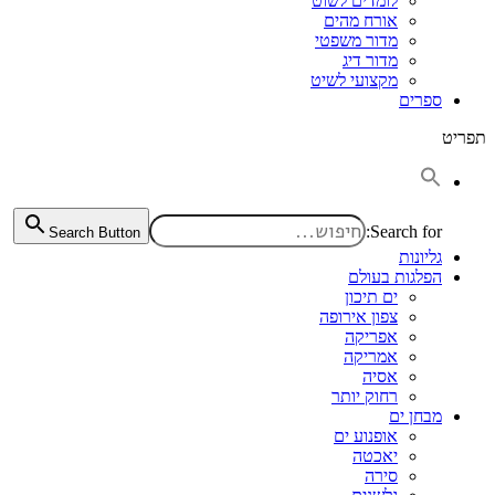
לומדים לשוט
אורח מהים
מדור משפטי
מדור דיג
מקצועי לשיט
ספרים
תפריט
Search for:
Search Button
גליונות
הפלגות בעולם
ים תיכון
צפון אירופה
אפריקה
אמריקה
אסיה
רחוק יותר
מבחן ים
אופנוע ים
יאכטה
סירה