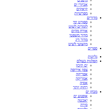
גלשנים
אביזרי ים
קיאקים
מפרשיות
מדורים
ספורט ימי
לומדים לשוט
אורח מהים
מדור משפטי
מדור דיג
מקצועי לשיט
ספרים
גליונות
הפלגות בעולם
ים תיכון
צפון אירופה
אפריקה
אמריקה
אסיה
רחוק יותר
מבחן ים
אופנוע ים
יאכטה
סירה