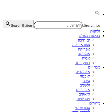
דלג
לתוכן
Search for:
Search Button
גליונות
הפלגות בעולם
ים תיכון
צפון אירופה
אפריקה
אמריקה
אסיה
רחוק יותר
מבחן ים
אופנוע ים
יאכטה
סירה
גלשנים
אביזרי ים
קיאקים
מפרשיות
מדורים
ספורט ימי