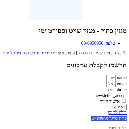
מגזין כחול - מגזין שייט וספורט ימי
טלפון: 03-6950950
© כל הזכויות שמורות לכחול | עיצוב
סטודיו
עידית ענת
פיתוח
דיגיטל גורו
הרשמו לקבלת עדכונים
name
email
phone
newsletter_accept
אישור דיוור
שליחה
דילוג לתוכן
פתח סרגל נגישות
כלי נגישות