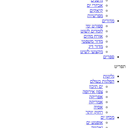
גלשנים
אביזרי ים
קיאקים
מפרשיות
מדורים
ספורט ימי
לומדים לשוט
אורח מהים
מדור משפטי
מדור דיג
מקצועי לשיט
ספרים
תפריט
גליונות
הפלגות בעולם
ים תיכון
צפון אירופה
אפריקה
אמריקה
אסיה
רחוק יותר
מבחן ים
אופנוע ים
יאכטה