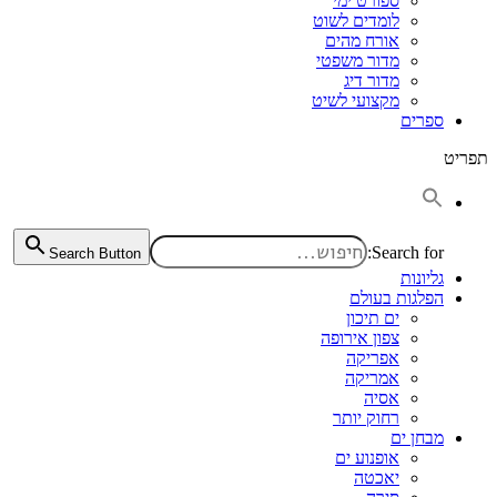
ספורט ימי
לומדים לשוט
אורח מהים
מדור משפטי
מדור דיג
מקצועי לשיט
ספרים
תפריט
Search for:
Search Button
גליונות
הפלגות בעולם
ים תיכון
צפון אירופה
אפריקה
אמריקה
אסיה
רחוק יותר
מבחן ים
אופנוע ים
יאכטה