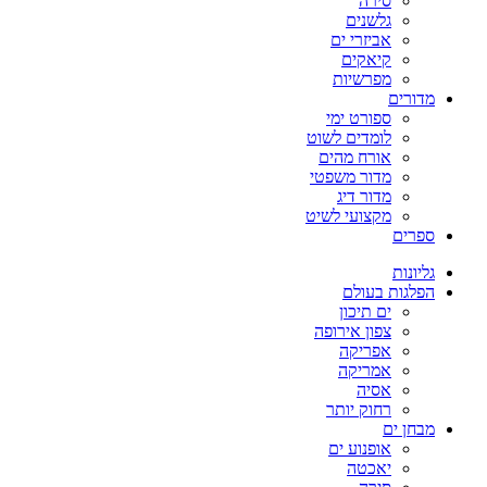
סירה
גלשנים
אביזרי ים
קיאקים
מפרשיות
מדורים
ספורט ימי
לומדים לשוט
אורח מהים
מדור משפטי
מדור דיג
מקצועי לשיט
ספרים
גליונות
הפלגות בעולם
ים תיכון
צפון אירופה
אפריקה
אמריקה
אסיה
רחוק יותר
מבחן ים
אופנוע ים
יאכטה