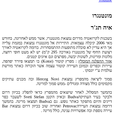
Youtube
מונטנגרו
איה תג'ר
בשכנות לקרואטיה מדרום נמצאת מונטנגרו, אשר ממש לאחרונה, בחודש
מאי 2006 קיבלה עצמאות. התיירות אל מונטנגרו נמצאת במגמת עלייה
אך היא עדיין לא סובלת מתופעות ההתמסחרות. בדומה לקרואטיה לאורך
רצועת החוף של מונטנגרו (אורכה 295 ק"מ) יש לא מעט חופי רחצה,
מלונות ומרינות, לשונות יבשה, מפרצים וגם איונים קטנים.
אזור ההפלגה המומלץ
: מפרץ קוטור (Kotor) בו תמצאו פיורד יפהפה,
עיירות וכפרים וכמובן העיירה קוטור עצמה אשר הוכרזה כאתר מורשת
עולמית ע"י יונסקו .
סמוך ליציאה מהמפרץ נמצאת Herceg Novi ובה מבנים עתיקים
מקסימים כולל מצודה ומגדלים -ממש סמוך למרינה.
בהמשך המסלול, לאחר שיוצאים מהמפרץ כדאי להפליג בכיוון דרום
ולבקר בעיר העתיקהBudva ובאיון הקטן Sveti Stefan לשעבר כפר
דייגים והיום מתפקד כאתר נופש. גם בBudva תמצאו מרינה. בהמשך
דרומה נמצאת העיירהPetrovac ואחריה שוב בכיוון דרום נמצאת Bar
עיירה נוספת ובה אפשרויות עגינה, כולל מרינה .