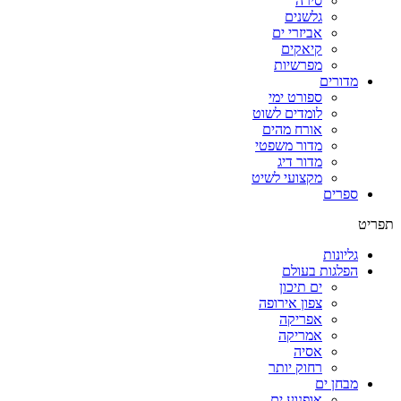
סירה
גלשנים
אביזרי ים
קיאקים
מפרשיות
מדורים
ספורט ימי
לומדים לשוט
אורח מהים
מדור משפטי
מדור דיג
מקצועי לשיט
ספרים
תפריט
גליונות
הפלגות בעולם
ים תיכון
צפון אירופה
אפריקה
אמריקה
אסיה
רחוק יותר
מבחן ים
אופנוע ים