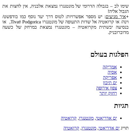
שימו לב – בגבולה הדרומי של מונטנגרו נמצאת אלבניה, אין לחצות את
הגבול אליה!
+
איך מגיעים
: יש מספר אפשרויות: לטוס דרך יעד נוסף כמו בודפשט/
וינה/ או קרואטיה אל שדות התעופה של מונטנגרו Podgorica וTivat, או
בנסיעה יבשתית מקרואטיה – מונטנגרו נמצאת במרחק של כשעה
מדוברובניק.
הפלגות בעולם
אמריקה
אסיה
אפריקה
ים תיכון
צפון אירופה
רחוק יותר
תגיות
ים אדריאטי
,
מונטנגרו
,
קרואטיה
תוייג
ים אדריאטי
,
מונטנגרו
,
קרואטיה