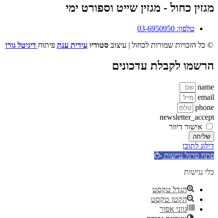
מגזין כחול - מגזין שייט וספורט ימי
טלפון: 03-6950950
© כל הזכויות שמורות לכחול | עיצוב
סטודיו
עידית ענת
פיתוח
דיגיטל גורו
הרשמו לקבלת עדכונים
name
email
phone
newsletter_accept
אישור דיוור
שליחה
דילוג לתוכן
פתח סרגל נגישות
כלי נגישות
הגדל טקסט
הקטן טקסט
גווני אפור