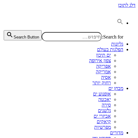
דלג לתוכן
Search for:
Search Button
גליונות
הפלגות בעולם
ים תיכון
צפון אירופה
אפריקה
אמריקה
אסיה
רחוק יותר
מבחן ים
אופנוע ים
יאכטה
סירה
גלשנים
אביזרי ים
קיאקים
מפרשיות
מדורים