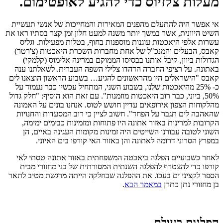
מעלות צלזיוס כדי להגיע לאופטימום.
אי אפשר היה להתעלם מהפנים המאירות והמחייכות של אנשי תעשיית
השיט היוונית, אשר במשך יותר משנה למעט חלון זמן קצר בסתיו ראו את
עשרות אלפי היאכטות עוגנות מוספנות בחוף, בטלות מפעילות. וגליס
קאבס, הבעלים והמנכ"ל של אחת מחברות השכרת היאכטות (צ'רטר)
הגדולות ביוון, קיבל אותנו בבסיסו הממוקם במרינה אלימוס (קלמקי)
באתונה. על רציפי החברה הדהדו צלילי השפה העברית. לשאלתנו ענה
קאבס "הישראלים היו מהראשונים להגיע… בשבוע הראשון הוצאנו לים
כ- 25% מהיאכטות שלנו, בשבוע השני, המתחיל עכשיו כבר נעמוד על
50%, ביוני, כבר רוב היאכטות מוזמנות". עם זאת הוא הוסיף: "חלק גדול
מהלקוחות הצפון אירופאים עדיין חושש לטוס. אנחנו בונים על האמונה
שהאהבה לים תגבר על הפחד". חשוב לציין כי רוב המסעדות והחנויות
הקרובות למרינות באזור אתונה היו פתוחות ומזמינות כבימים ימימה,
השוני לטובה עבורנו השייטים היה זמינות מקומות העגינה באיים, הן
במפרץ הסרוני דרומה לאתונה והן באזור האי קורפו בים האיוני.
לאחר כשבועיים הפלגה ביאכטה המשפחתית באזור אתונה טסתי לאי
קורפו כדי להצטרף להפלגה השנתית המסורתית של בני מחזורי מבית
הספר לקציני ים בעכו. את ההפלגה שבחלקה הייתה מרגשת מטיב לתאר
בן מחזורי נתן כתרן
במאמר הבא
.
הפלגות בעולם