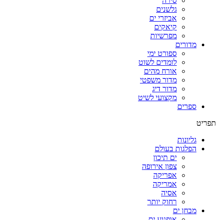
סירה
גלשנים
אביזרי ים
קיאקים
מפרשיות
מדורים
ספורט ימי
לומדים לשוט
אורח מהים
מדור משפטי
מדור דיג
מקצועי לשיט
ספרים
תפריט
גליונות
הפלגות בעולם
ים תיכון
צפון אירופה
אפריקה
אמריקה
אסיה
רחוק יותר
מבחן ים
אופנוע ים