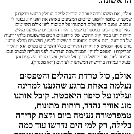
הראשונה.
אולם, אם משהו ציפה לאפקט הדומה לפקק הנחלץ ברעש מבקבוק
שמפניה, כלומר להמוני שייטים המציפים באחת את חופי יוון, נכונה לו
אכזבה. אמנם הישראלים הסתערו על הטיסות ליוון אולם השייטים
האירופאים הגיעו במספרים קטנים. אחד ההסברים ששמענו מאיש
תיירות יווני בכיר הוא החשש של אירופאים רבים מהשפעות בלתי ידועות
של הקורונה, "גם אנשים מחוסנים חוששים להגיע, חוששים מהלא נודע".
גורם נוסף המאיט את חזרת התיירים בכלל והשייטים בפרט הוא תהליך
הבדיקות ו"הטופסולוגיה" הממוחשבת הנדרשת לפני העלייה למטוס ועם
הכניסה ליוון, אכן מכשול בדרך אל השיט, אשר מחייב השקעת זמן
ובעיקר עמידה בדרישות המשתנות לעיתים (ראו מסגרת).
אולם, כול טרדת הנהלים והטפסים
נעלמה באחת ברגע שהגענו למרינה
ועלינו על סיפון היאכטה. קיבל אותנו
מזג אוויר נהדר, רוחות מתונות,
טמפרטורה נעימה ביום וקצת קרירה
בלילה, רק למי הים נדרשו עוד כמה