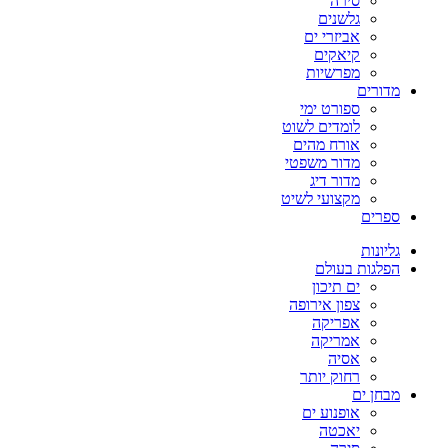
סירה
גלשנים
אביזרי ים
קיאקים
מפרשיות
מדורים
ספורט ימי
לומדים לשוט
אורח מהים
מדור משפטי
מדור דיג
מקצועי לשיט
ספרים
גליונות
הפלגות בעולם
ים תיכון
צפון אירופה
אפריקה
אמריקה
אסיה
רחוק יותר
מבחן ים
אופנוע ים
יאכטה