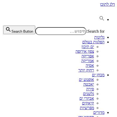
דלג לתוכן
Search for:
Search Button
גליונות
הפלגות בעולם
ים תיכון
צפון אירופה
אפריקה
אמריקה
אסיה
רחוק יותר
מבחן ים
אופנוע ים
יאכטה
סירה
גלשנים
אביזרי ים
קיאקים
מפרשיות
מדורים