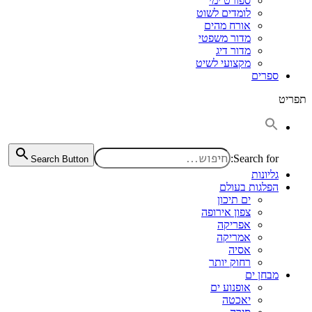
ספורט ימי
לומדים לשוט
אורח מהים
מדור משפטי
מדור דיג
מקצועי לשיט
ספרים
תפריט
Search for:
Search Button
גליונות
הפלגות בעולם
ים תיכון
צפון אירופה
אפריקה
אמריקה
אסיה
רחוק יותר
מבחן ים
אופנוע ים
יאכטה