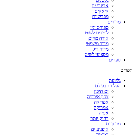
גלשנים
אביזרי ים
קיאקים
מפרשיות
מדורים
ספורט ימי
לומדים לשוט
אורח מהים
מדור משפטי
מדור דיג
מקצועי לשיט
ספרים
תפריט
גליונות
הפלגות בעולם
ים תיכון
צפון אירופה
אפריקה
אמריקה
אסיה
רחוק יותר
מבחן ים
אופנוע ים
יאכטה