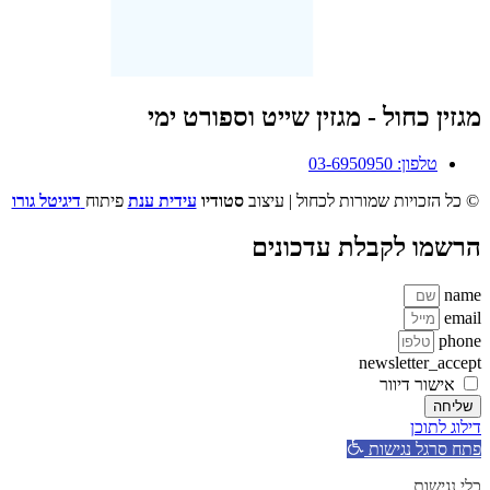
מגזין כחול - מגזין שייט וספורט ימי
טלפון: 03-6950950
© כל הזכויות שמורות לכחול | עיצוב
סטודיו
עידית ענת
פיתוח
דיגיטל גורו
הרשמו לקבלת עדכונים
name
email
phone
newsletter_accept
אישור דיוור
שליחה
דילוג לתוכן
פתח סרגל נגישות
כלי נגישות