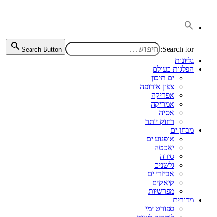
דלג
לתוכן
Search for:
Search Button
גליונות
הפלגות בעולם
ים תיכון
צפון אירופה
אפריקה
אמריקה
אסיה
רחוק יותר
מבחן ים
אופנוע ים
יאכטה
סירה
גלשנים
אביזרי ים
קיאקים
מפרשיות
מדורים
ספורט ימי