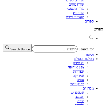
לומדים לשוט
אורח מהים
מדור משפטי
מדור דיג
מקצועי לשיט
ספרים
תפריט
Search for:
Search Button
גליונות
הפלגות בעולם
ים תיכון
צפון אירופה
אפריקה
אמריקה
אסיה
רחוק יותר
מבחן ים
אופנוע ים
יאכטה
סירה