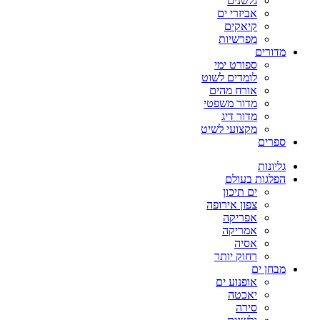
גלשנים
אביזרי ים
קיאקים
מפרשיות
מדורים
ספורט ימי
לומדים לשוט
אורח מהים
מדור משפטי
מדור דיג
מקצועי לשיט
ספרים
גליונות
הפלגות בעולם
ים תיכון
צפון אירופה
אפריקה
אמריקה
אסיה
רחוק יותר
מבחן ים
אופנוע ים
יאכטה
סירה