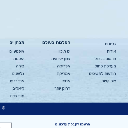
הפלגות בעולם
מבחן ים
גליונות
אודות
ים תיכון
אופנוע ים
פרסום בכחול
צפון אירופה
יאכטה
מערכת כחול
אפריקה
סירה
הודעות למשיטים
אמריקה
גלשנים
צור קשר
אסיה
אביזרי ים
רחוק יותר
קיאקים
מפרשיות
© כ
הרשמו לקבלת עדכונים