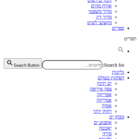
לומדים לשוט
אורח מהים
מדור משפטי
מדור דיג
מקצועי לשיט
ספרים
תפריט
Search for:
Search Button
גליונות
הפלגות בעולם
ים תיכון
צפון אירופה
אפריקה
אמריקה
אסיה
רחוק יותר
מבחן ים
אופנוע ים
יאכטה
סירה