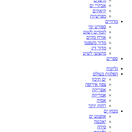
גלשנים
אביזרי ים
קיאקים
מפרשיות
מדורים
ספורט ימי
לומדים לשוט
אורח מהים
מדור משפטי
מדור דיג
מקצועי לשיט
ספרים
גליונות
הפלגות בעולם
ים תיכון
צפון אירופה
אפריקה
אמריקה
אסיה
רחוק יותר
מבחן ים
אופנוע ים
יאכטה
סירה