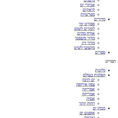
גלשנים
אביזרי ים
קיאקים
מפרשיות
מדורים
ספורט ימי
לומדים לשוט
אורח מהים
מדור משפטי
מדור דיג
מקצועי לשיט
ספרים
תפריט
גליונות
הפלגות בעולם
ים תיכון
צפון אירופה
אפריקה
אמריקה
אסיה
רחוק יותר
מבחן ים
אופנוע ים
יאכטה