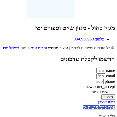
מגזין כחול - מגזין שייט וספורט ימי
טלפון: 03-6950950
© כל הזכויות שמורות לכחול | עיצוב
סטודיו
עידית ענת
פיתוח
דיגיטל גורו
הרשמו לקבלת עדכונים
name
email
phone
newsletter_accept
אישור דיוור
שליחה
דילוג לתוכן
פתח סרגל נגישות
כלי נגישות