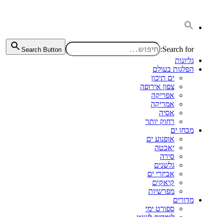
דלג
לתוכן
Search for:
Search Button
גליונות
הפלגות בעולם
ים תיכון
צפון אירופה
אפריקה
אמריקה
אסיה
רחוק יותר
מבחן ים
אופנוע ים
יאכטה
סירה
גלשנים
אביזרי ים
קיאקים
מפרשיות
מדורים
ספורט ימי