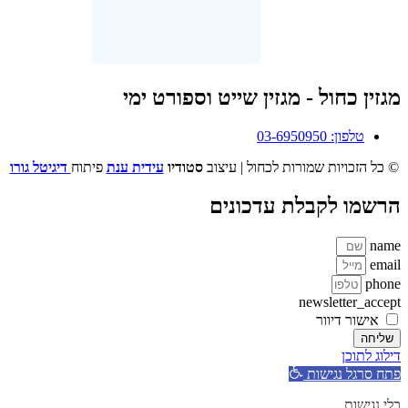
מגזין כחול - מגזין שייט וספורט ימי
טלפון: 03-6950950
© כל הזכויות שמורות לכחול | עיצוב
סטודיו
עידית ענת
פיתוח
דיגיטל גורו
הרשמו לקבלת עדכונים
name
email
phone
newsletter_accept
אישור דיוור
שליחה
דילוג לתוכן
פתח סרגל נגישות
כלי נגישות