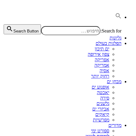
דלג
לתוכן
Search for:
Search Button
גליונות
הפלגות בעולם
ים תיכון
צפון אירופה
אפריקה
אמריקה
אסיה
רחוק יותר
מבחן ים
אופנוע ים
יאכטה
סירה
גלשנים
אביזרי ים
קיאקים
מפרשיות
מדורים
ספורט ימי