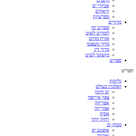
גלשנים
אביזרי ים
קיאקים
מפרשיות
מדורים
ספורט ימי
לומדים לשוט
אורח מהים
מדור משפטי
מדור דיג
מקצועי לשיט
ספרים
תפריט
גליונות
הפלגות בעולם
ים תיכון
צפון אירופה
אפריקה
אמריקה
אסיה
רחוק יותר
מבחן ים
אופנוע ים
יאכטה