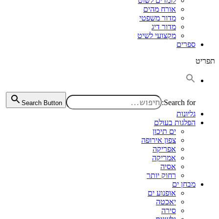
לומדים לשוט
אורח מהים
מדור משפטי
מדור דיג
מקצועי לשיט
ספרים
תפריט
Search for:
Search Button
גליונות
הפלגות בעולם
ים תיכון
צפון אירופה
אפריקה
אמריקה
אסיה
רחוק יותר
מבחן ים
אופנוע ים
יאכטה
סירה