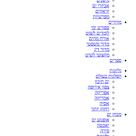
גלשנים
אביזרי ים
קיאקים
מפרשיות
מדורים
ספורט ימי
לומדים לשוט
אורח מהים
מדור משפטי
מדור דיג
מקצועי לשיט
ספרים
גליונות
הפלגות בעולם
ים תיכון
צפון אירופה
אפריקה
אמריקה
אסיה
רחוק יותר
מבחן ים
אופנוע ים
יאכטה
סירה