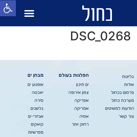
פתח סרגל
מבחן ים
הפלגות בעולם
DSC_0268
הפלגות בעולם
מבחן ים
גליונות
אודות
ים תיכון
אופנוע ים
פרסום בכחול
צפון אירופה
יאכטה
מערכת כחול
אפריקה
סירה
הודעות למשיטים
אמריקה
גלשנים
צור קשר
אסיה
אביזרי ים
רחוק יותר
קיאקים
מפרשיות