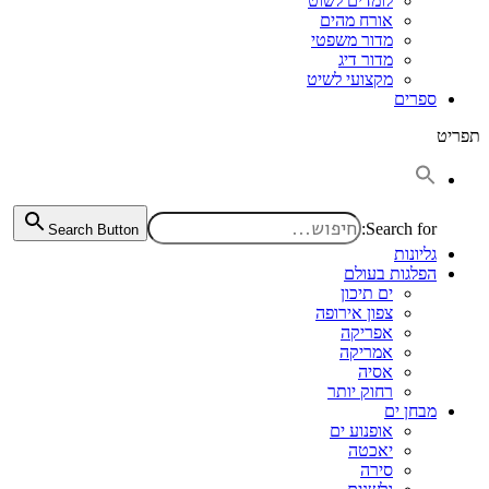
לומדים לשוט
אורח מהים
מדור משפטי
מדור דיג
מקצועי לשיט
ספרים
תפריט
Search for:
Search Button
גליונות
הפלגות בעולם
ים תיכון
צפון אירופה
אפריקה
אמריקה
אסיה
רחוק יותר
מבחן ים
אופנוע ים
יאכטה
סירה