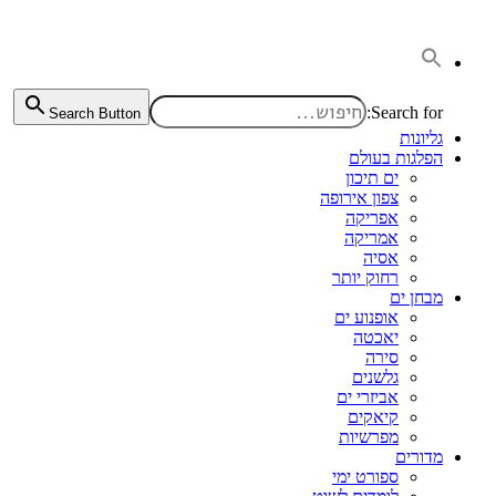
דלג
לתוכן
Search for:
Search Button
גליונות
הפלגות בעולם
ים תיכון
צפון אירופה
אפריקה
אמריקה
אסיה
רחוק יותר
מבחן ים
אופנוע ים
יאכטה
סירה
גלשנים
אביזרי ים
קיאקים
מפרשיות
מדורים
ספורט ימי