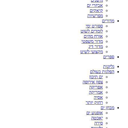
גלשנים
אביזרי ים
קיאקים
מפרשיות
מדורים
ספורט ימי
לומדים לשוט
אורח מהים
מדור משפטי
מדור דיג
מקצועי לשיט
ספרים
גליונות
הפלגות בעולם
ים תיכון
צפון אירופה
אפריקה
אמריקה
אסיה
רחוק יותר
מבחן ים
אופנוע ים
יאכטה
סירה