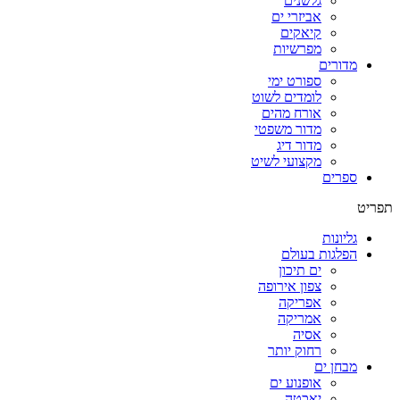
גלשנים
אביזרי ים
קיאקים
מפרשיות
מדורים
ספורט ימי
לומדים לשוט
אורח מהים
מדור משפטי
מדור דיג
מקצועי לשיט
ספרים
תפריט
גליונות
הפלגות בעולם
ים תיכון
צפון אירופה
אפריקה
אמריקה
אסיה
רחוק יותר
מבחן ים
אופנוע ים
יאכטה