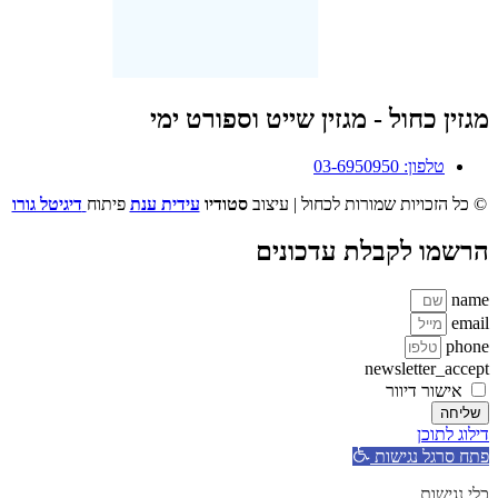
מגזין כחול - מגזין שייט וספורט ימי
טלפון: 03-6950950
© כל הזכויות שמורות לכחול | עיצוב
סטודיו
עידית ענת
פיתוח
דיגיטל גורו
הרשמו לקבלת עדכונים
name
email
phone
newsletter_accept
אישור דיוור
שליחה
דילוג לתוכן
פתח סרגל נגישות
כלי נגישות