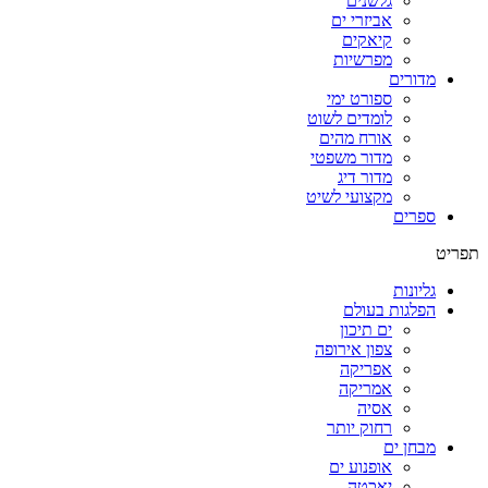
גלשנים
אביזרי ים
קיאקים
מפרשיות
מדורים
ספורט ימי
לומדים לשוט
אורח מהים
מדור משפטי
מדור דיג
מקצועי לשיט
ספרים
תפריט
גליונות
הפלגות בעולם
ים תיכון
צפון אירופה
אפריקה
אמריקה
אסיה
רחוק יותר
מבחן ים
אופנוע ים
יאכטה