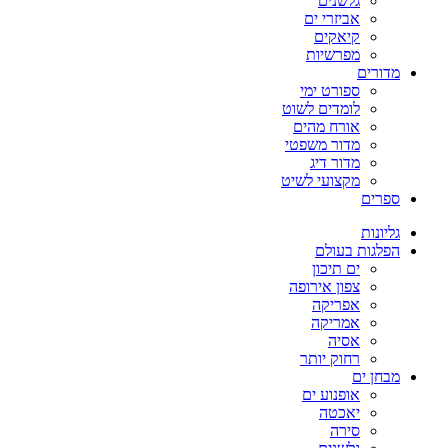
גלשנים
אביזרי ים
קיאקים
מפרשיות
מדורים
ספורט ימי
לומדים לשוט
אורח מהים
מדור משפטי
מדור דיג
מקצועי לשיט
ספרים
גליונות
הפלגות בעולם
ים תיכון
צפון אירופה
אפריקה
אמריקה
אסיה
רחוק יותר
מבחן ים
אופנוע ים
יאכטה
סירה