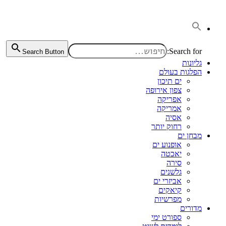
דלג
לתוכן
Search for:
Search Button
גליונות
הפלגות בעולם
ים תיכון
צפון אירופה
אפריקה
אמריקה
אסיה
רחוק יותר
מבחן ים
אופנוע ים
יאכטה
סירה
גלשנים
אביזרי ים
קיאקים
מפרשיות
מדורים
ספורט ימי