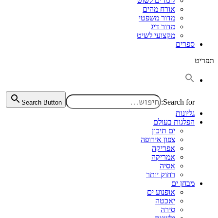
לומדים לשוט
אורח מהים
מדור משפטי
מדור דיג
מקצועי לשיט
ספרים
תפריט
Search for:
Search Button
גליונות
הפלגות בעולם
ים תיכון
צפון אירופה
אפריקה
אמריקה
אסיה
רחוק יותר
מבחן ים
אופנוע ים
יאכטה
סירה