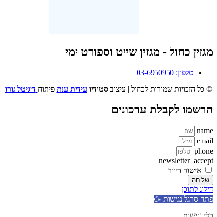
מגזין כחול - מגזין שייט וספורט ימי
טלפון: 03-6950950
© כל הזכויות שמורות לכחול | עיצוב
סטודיו
עידית ענת
פיתוח
דיגיטל גורו
הרשמו לקבלת עדכונים
name
email
phone
newsletter_accept
אישור דיוור
שליחה
דילוג לתוכן
פתח סרגל נגישות
כלי נגישות