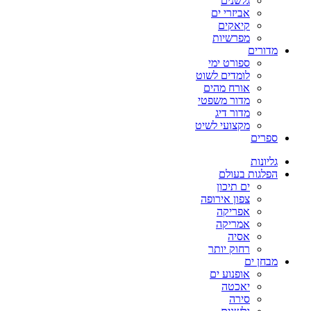
גלשנים
אביזרי ים
קיאקים
מפרשיות
מדורים
ספורט ימי
לומדים לשוט
אורח מהים
מדור משפטי
מדור דיג
מקצועי לשיט
ספרים
גליונות
הפלגות בעולם
ים תיכון
צפון אירופה
אפריקה
אמריקה
אסיה
רחוק יותר
מבחן ים
אופנוע ים
יאכטה
סירה