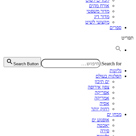
לומדים לשוט
אורח מהים
מדור משפטי
מדור דיג
מקצועי לשיט
ספרים
תפריט
Search for:
Search Button
גליונות
הפלגות בעולם
ים תיכון
צפון אירופה
אפריקה
אמריקה
אסיה
רחוק יותר
מבחן ים
אופנוע ים
יאכטה
סירה