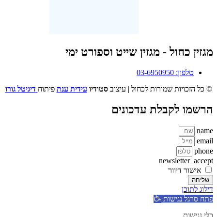
מגזין כחול - מגזין שייט וספורט ימי
טלפון: 03-6950950
© כל הזכויות שמורות לכחול | עיצוב
סטודיו
עידית ענת
פיתוח
דיגיטל גורו
הרשמו לקבלת עדכונים
name
email
phone
newsletter_accept
אישור דיוור
שליחה
דילוג לתוכן
פתח סרגל נגישות
כלי נגישות