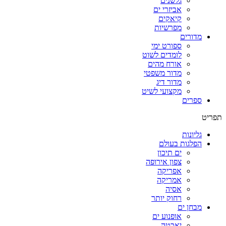
גלשנים
אביזרי ים
קיאקים
מפרשיות
מדורים
ספורט ימי
לומדים לשוט
אורח מהים
מדור משפטי
מדור דיג
מקצועי לשיט
ספרים
תפריט
גליונות
הפלגות בעולם
ים תיכון
צפון אירופה
אפריקה
אמריקה
אסיה
רחוק יותר
מבחן ים
אופנוע ים
יאכטה