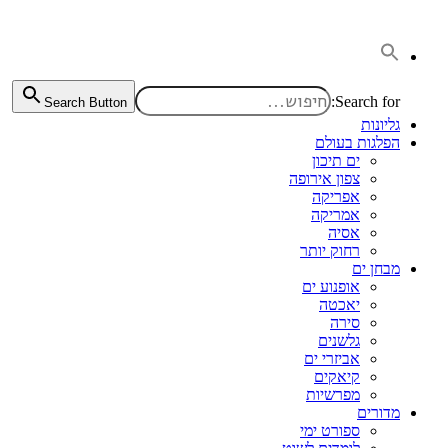
דלג
לתוכן
Search for:
Search Button
גליונות
הפלגות בעולם
ים תיכון
צפון אירופה
אפריקה
אמריקה
אסיה
רחוק יותר
מבחן ים
אופנוע ים
יאכטה
סירה
גלשנים
אביזרי ים
קיאקים
מפרשיות
מדורים
ספורט ימי