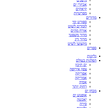
גלשנים
אביזרי ים
קיאקים
מפרשיות
מדורים
ספורט ימי
לומדים לשוט
אורח מהים
מדור משפטי
מדור דיג
מקצועי לשיט
ספרים
גליונות
הפלגות בעולם
ים תיכון
צפון אירופה
אפריקה
אמריקה
אסיה
רחוק יותר
מבחן ים
אופנוע ים
יאכטה
סירה