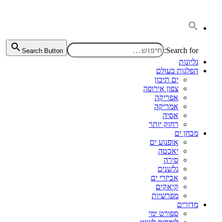
דלג
לתוכן
Search for:
Search Button
גליונות
הפלגות בעולם
ים תיכון
צפון אירופה
אפריקה
אמריקה
אסיה
רחוק יותר
מבחן ים
אופנוע ים
יאכטה
סירה
גלשנים
אביזרי ים
קיאקים
מפרשיות
מדורים
ספורט ימי