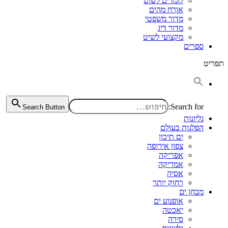
לומדים לשוט
אורח מהים
מדור משפטי
מדור דיג
מקצועי לשיט
ספרים
תפריט
Search for:
Search Button
גליונות
הפלגות בעולם
ים תיכון
צפון אירופה
אפריקה
אמריקה
אסיה
רחוק יותר
מבחן ים
אופנוע ים
יאכטה
סירה