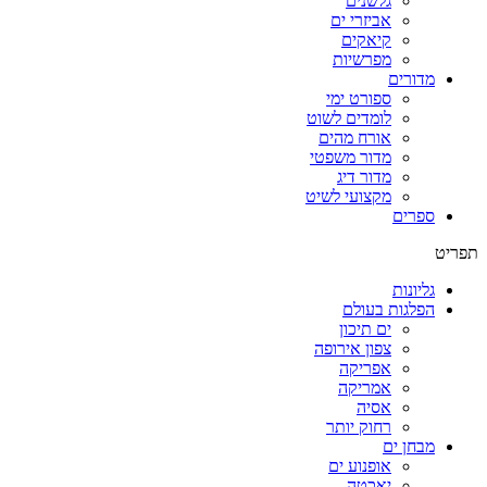
גלשנים
אביזרי ים
קיאקים
מפרשיות
מדורים
ספורט ימי
לומדים לשוט
אורח מהים
מדור משפטי
מדור דיג
מקצועי לשיט
ספרים
תפריט
גליונות
הפלגות בעולם
ים תיכון
צפון אירופה
אפריקה
אמריקה
אסיה
רחוק יותר
מבחן ים
אופנוע ים
יאכטה