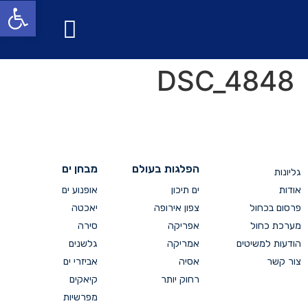
פתח סרגל
מבחן ים
הפלגות בעולם
DSC_4848
הפלגות בעולם
מבחן ים
גליונות
אודות
ים תיכון
אופנוע ים
פרסום בכחול
צפון אירופה
יאכטה
מערכת כחול
אפריקה
סירה
הודעות למשיטים
אמריקה
גלשנים
צור קשר
אסיה
אביזרי ים
רחוק יותר
קיאקים
מפרשיות