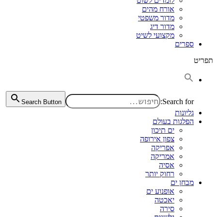
לומדים לשוט
אורח מהים
מדור משפטי
מדור דיג
מקצועי לשיט
ספרים
תפריט
Search for:
Search Button
גליונות
הפלגות בעולם
ים תיכון
צפון אירופה
אפריקה
אמריקה
אסיה
רחוק יותר
מבחן ים
אופנוע ים
יאכטה
סירה