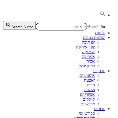
דלג
לתוכן
Search for:
Search Button
גליונות
הפלגות בעולם
ים תיכון
צפון אירופה
אפריקה
אמריקה
אסיה
רחוק יותר
מבחן ים
אופנוע ים
יאכטה
סירה
גלשנים
אביזרי ים
קיאקים
מפרשיות
מדורים
ספורט ימי