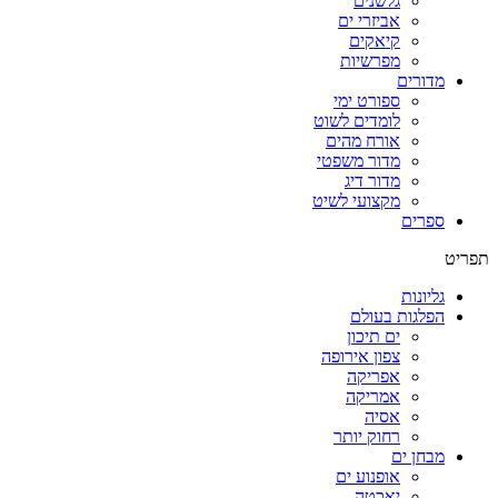
גלשנים
אביזרי ים
קיאקים
מפרשיות
מדורים
ספורט ימי
לומדים לשוט
אורח מהים
מדור משפטי
מדור דיג
מקצועי לשיט
ספרים
תפריט
גליונות
הפלגות בעולם
ים תיכון
צפון אירופה
אפריקה
אמריקה
אסיה
רחוק יותר
מבחן ים
אופנוע ים
יאכטה