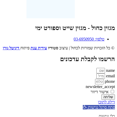
מגזין כחול - מגזין שייט וספורט ימי
טלפון: 03-6950950
© כל הזכויות שמורות לכחול | עיצוב
סטודיו
עידית ענת
פיתוח
דיגיטל גורו
הרשמו לקבלת עדכונים
name
email
phone
newsletter_accept
אישור דיוור
שליחה
דילוג לתוכן
פתח סרגל נגישות
כלי נגישות