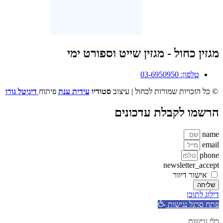
מגזין כחול - מגזין שייט וספורט ימי
טלפון: 03-6950950
© כל הזכויות שמורות לכחול | עיצוב
סטודיו
עידית ענת
פיתוח
דיגיטל גורו
הרשמו לקבלת עדכונים
name
email
phone
newsletter_accept
אישור דיוור
שליחה
דילוג לתוכן
פתח סרגל נגישות
כלי נגישות