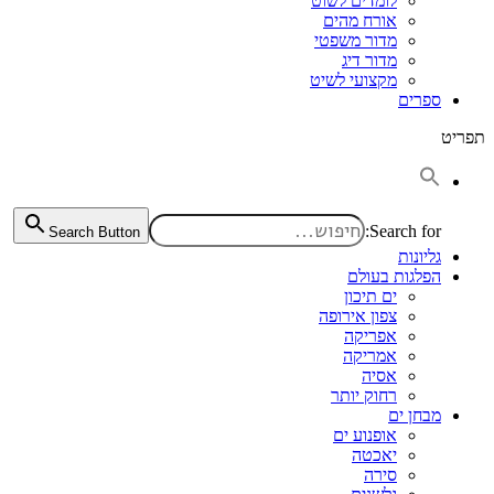
לומדים לשוט
אורח מהים
מדור משפטי
מדור דיג
מקצועי לשיט
ספרים
תפריט
Search for:
Search Button
גליונות
הפלגות בעולם
ים תיכון
צפון אירופה
אפריקה
אמריקה
אסיה
רחוק יותר
מבחן ים
אופנוע ים
יאכטה
סירה