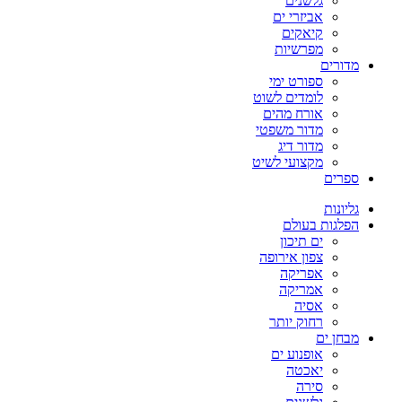
גלשנים
אביזרי ים
קיאקים
מפרשיות
מדורים
ספורט ימי
לומדים לשוט
אורח מהים
מדור משפטי
מדור דיג
מקצועי לשיט
ספרים
גליונות
הפלגות בעולם
ים תיכון
צפון אירופה
אפריקה
אמריקה
אסיה
רחוק יותר
מבחן ים
אופנוע ים
יאכטה
סירה