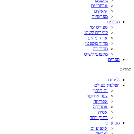
גלשנים
אביזרי ים
קיאקים
מפרשיות
מדורים
ספורט ימי
לומדים לשוט
אורח מהים
מדור משפטי
מדור דיג
מקצועי לשיט
ספרים
תפריט
גליונות
הפלגות בעולם
ים תיכון
צפון אירופה
אפריקה
אמריקה
אסיה
רחוק יותר
מבחן ים
אופנוע ים
יאכטה