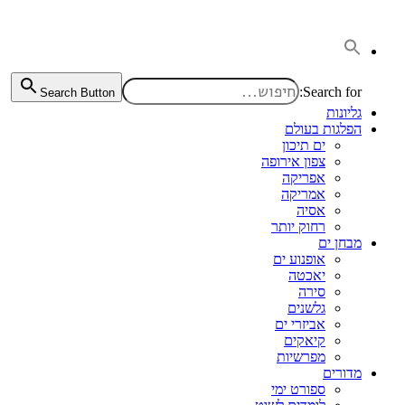
דלג
לתוכן
Search for:
Search Button
גליונות
הפלגות בעולם
ים תיכון
צפון אירופה
אפריקה
אמריקה
אסיה
רחוק יותר
מבחן ים
אופנוע ים
יאכטה
סירה
גלשנים
אביזרי ים
קיאקים
מפרשיות
מדורים
ספורט ימי