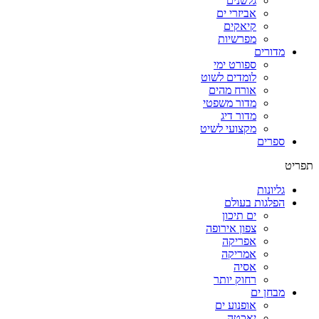
גלשנים
אביזרי ים
קיאקים
מפרשיות
מדורים
ספורט ימי
לומדים לשוט
אורח מהים
מדור משפטי
מדור דיג
מקצועי לשיט
ספרים
תפריט
גליונות
הפלגות בעולם
ים תיכון
צפון אירופה
אפריקה
אמריקה
אסיה
רחוק יותר
מבחן ים
אופנוע ים
יאכטה