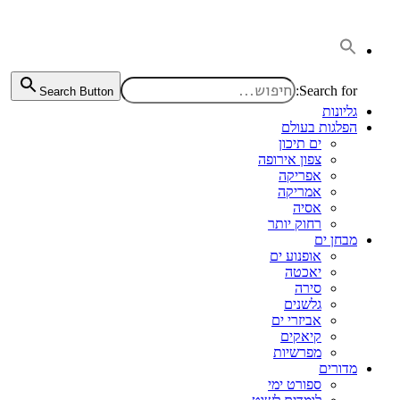
דלג
לתוכן
Search for:
Search Button
גליונות
הפלגות בעולם
ים תיכון
צפון אירופה
אפריקה
אמריקה
אסיה
רחוק יותר
מבחן ים
אופנוע ים
יאכטה
סירה
גלשנים
אביזרי ים
קיאקים
מפרשיות
מדורים
ספורט ימי