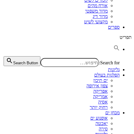
לומדים לשוט
אורח מהים
מדור משפטי
מדור דיג
מקצועי לשיט
ספרים
תפריט
Search for:
Search Button
גליונות
הפלגות בעולם
ים תיכון
צפון אירופה
אפריקה
אמריקה
אסיה
רחוק יותר
מבחן ים
אופנוע ים
יאכטה
סירה