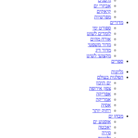
גלשנים
אביזרי ים
קיאקים
מפרשיות
מדורים
ספורט ימי
לומדים לשוט
אורח מהים
מדור משפטי
מדור דיג
מקצועי לשיט
ספרים
גליונות
הפלגות בעולם
ים תיכון
צפון אירופה
אפריקה
אמריקה
אסיה
רחוק יותר
מבחן ים
אופנוע ים
יאכטה
סירה