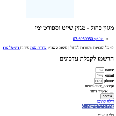
מגזין כחול - מגזין שייט וספורט ימי
טלפון: 03-6950950
© כל הזכויות שמורות לכחול | עיצוב
סטודיו
עידית ענת
פיתוח
דיגיטל גורו
הרשמו לקבלת עדכונים
name
email
phone
newsletter_accept
אישור דיוור
שליחה
דילוג לתוכן
פתח סרגל נגישות
כלי נגישות