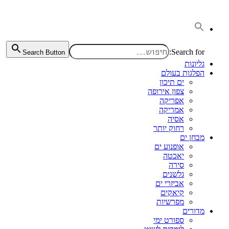
דלג
לתוכן
Search for:
Search Button
גליונות
הפלגות בעולם
ים תיכון
צפון אירופה
אפריקה
אמריקה
אסיה
רחוק יותר
מבחן ים
אופנוע ים
יאכטה
סירה
גלשנים
אביזרי ים
קיאקים
מפרשיות
מדורים
ספורט ימי