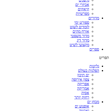
גלשנים
אביזרי ים
קיאקים
מפרשיות
מדורים
ספורט ימי
לומדים לשוט
אורח מהים
מדור משפטי
מדור דיג
מקצועי לשיט
ספרים
תפריט
גליונות
הפלגות בעולם
ים תיכון
צפון אירופה
אפריקה
אמריקה
אסיה
רחוק יותר
מבחן ים
אופנוע ים
יאכטה