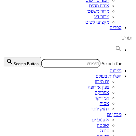
לומדים לשוט
אורח מהים
מדור משפטי
מדור דיג
מקצועי לשיט
ספרים
תפריט
Search for:
Search Button
גליונות
הפלגות בעולם
ים תיכון
צפון אירופה
אפריקה
אמריקה
אסיה
רחוק יותר
מבחן ים
אופנוע ים
יאכטה
סירה