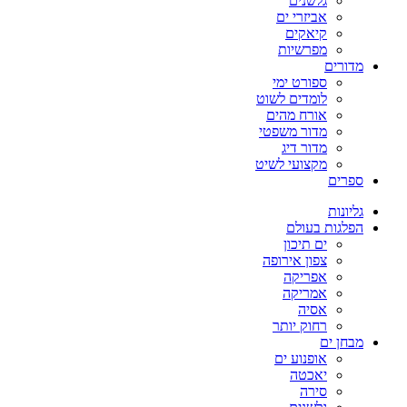
גלשנים
אביזרי ים
קיאקים
מפרשיות
מדורים
ספורט ימי
לומדים לשוט
אורח מהים
מדור משפטי
מדור דיג
מקצועי לשיט
ספרים
גליונות
הפלגות בעולם
ים תיכון
צפון אירופה
אפריקה
אמריקה
אסיה
רחוק יותר
מבחן ים
אופנוע ים
יאכטה
סירה