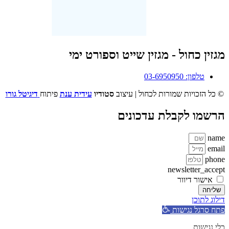
מגזין כחול - מגזין שייט וספורט ימי
טלפון: 03-6950950
© כל הזכויות שמורות לכחול | עיצוב
סטודיו
עידית ענת
פיתוח
דיגיטל גורו
הרשמו לקבלת עדכונים
name
email
phone
newsletter_accept
אישור דיוור
שליחה
דילוג לתוכן
פתח סרגל נגישות
כלי נגישות