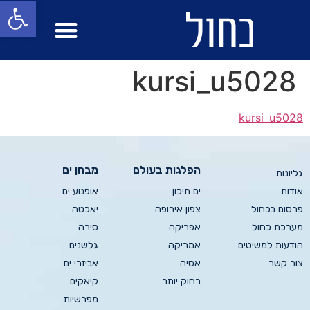
פתח סרגל
מבחן ים
הפלגות בעולם
kursi_u5028
kursi_u5028
הפלגות בעולם
מבחן ים
גליונות
אודות
ים תיכון
אופנוע ים
פרסום בכחול
צפון אירופה
יאכטה
מערכת כחול
אפריקה
סירה
הודעות למשיטים
אמריקה
גלשנים
צור קשר
אסיה
אביזרי ים
רחוק יותר
קיאקים
מפרשיות