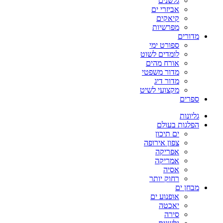
גלשנים
אביזרי ים
קיאקים
מפרשיות
מדורים
ספורט ימי
לומדים לשוט
אורח מהים
מדור משפטי
מדור דיג
מקצועי לשיט
ספרים
גליונות
הפלגות בעולם
ים תיכון
צפון אירופה
אפריקה
אמריקה
אסיה
רחוק יותר
מבחן ים
אופנוע ים
יאכטה
סירה