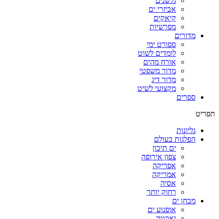
גלשנים
אביזרי ים
קיאקים
מפרשיות
מדורים
ספורט ימי
לומדים לשוט
אורח מהים
מדור משפטי
מדור דיג
מקצועי לשיט
ספרים
תפריט
גליונות
הפלגות בעולם
ים תיכון
צפון אירופה
אפריקה
אמריקה
אסיה
רחוק יותר
מבחן ים
אופנוע ים
יאכטה