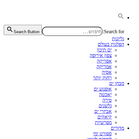
דלג
לתוכן
Search for:
Search Button
גליונות
הפלגות בעולם
ים תיכון
צפון אירופה
אפריקה
אמריקה
אסיה
רחוק יותר
מבחן ים
אופנוע ים
יאכטה
סירה
גלשנים
אביזרי ים
קיאקים
מפרשיות
מדורים
ספורט ימי