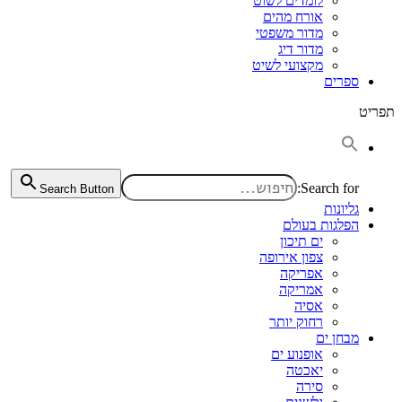
לומדים לשוט
אורח מהים
מדור משפטי
מדור דיג
מקצועי לשיט
ספרים
תפריט
Search for:
Search Button
גליונות
הפלגות בעולם
ים תיכון
צפון אירופה
אפריקה
אמריקה
אסיה
רחוק יותר
מבחן ים
אופנוע ים
יאכטה
סירה