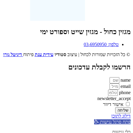
מגזין כחול - מגזין שייט וספורט ימי
טלפון: 03-6950950
© כל הזכויות שמורות לכחול | עיצוב
סטודיו
עידית ענת
פיתוח
דיגיטל גורו
הרשמו לקבלת עדכונים
name
email
phone
newsletter_accept
אישור דיוור
שליחה
דילוג לתוכן
פתח סרגל נגישות
כלי נגישות