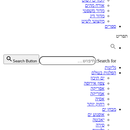
לומדים לשוט
אורח מהים
מדור משפטי
מדור דיג
מקצועי לשיט
ספרים
תפריט
Search for:
Search Button
גליונות
הפלגות בעולם
ים תיכון
צפון אירופה
אפריקה
אמריקה
אסיה
רחוק יותר
מבחן ים
אופנוע ים
יאכטה
סירה