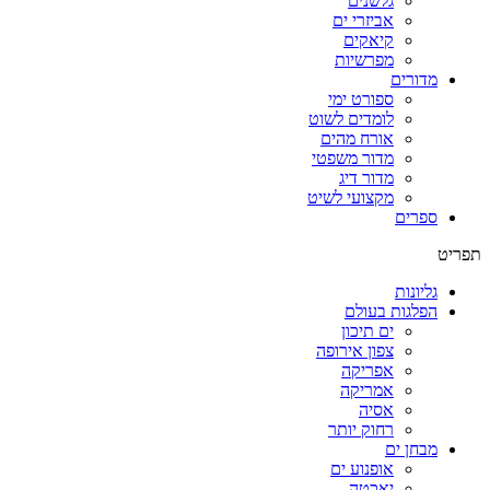
גלשנים
אביזרי ים
קיאקים
מפרשיות
מדורים
ספורט ימי
לומדים לשוט
אורח מהים
מדור משפטי
מדור דיג
מקצועי לשיט
ספרים
תפריט
גליונות
הפלגות בעולם
ים תיכון
צפון אירופה
אפריקה
אמריקה
אסיה
רחוק יותר
מבחן ים
אופנוע ים
יאכטה