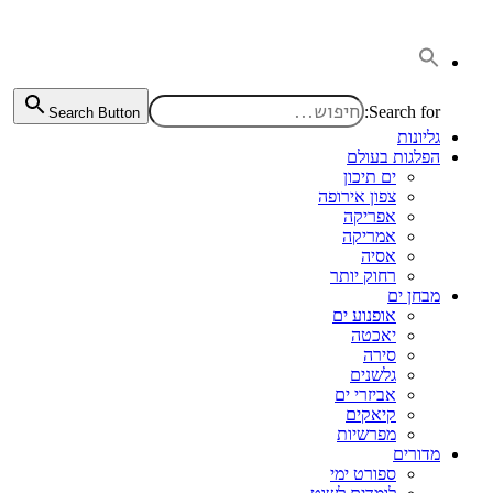
דלג
לתוכן
Search for:
Search Button
גליונות
הפלגות בעולם
ים תיכון
צפון אירופה
אפריקה
אמריקה
אסיה
רחוק יותר
מבחן ים
אופנוע ים
יאכטה
סירה
גלשנים
אביזרי ים
קיאקים
מפרשיות
מדורים
ספורט ימי