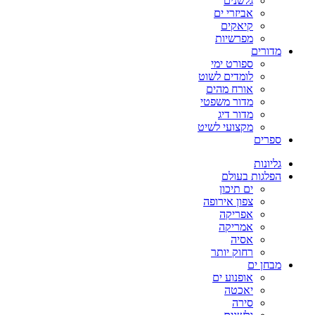
גלשנים
אביזרי ים
קיאקים
מפרשיות
מדורים
ספורט ימי
לומדים לשוט
אורח מהים
מדור משפטי
מדור דיג
מקצועי לשיט
ספרים
גליונות
הפלגות בעולם
ים תיכון
צפון אירופה
אפריקה
אמריקה
אסיה
רחוק יותר
מבחן ים
אופנוע ים
יאכטה
סירה