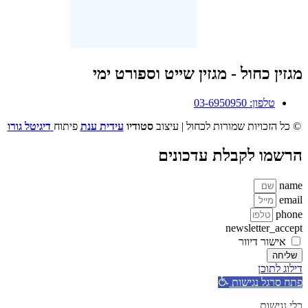
מגזין כחול - מגזין שייט וספורט ימי
טלפון: 03-6950950
© כל הזכויות שמורות לכחול | עיצוב
סטודיו
עידית ענת
פיתוח
דיגיטל גורו
הרשמו לקבלת עדכונים
name
email
phone
newsletter_accept
אישור דיוור
שליחה
דילוג לתוכן
פתח סרגל נגישות
כלי נגישות