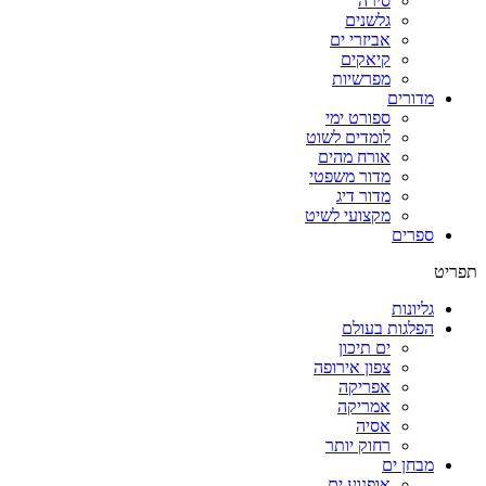
סירה
גלשנים
אביזרי ים
קיאקים
מפרשיות
מדורים
ספורט ימי
לומדים לשוט
אורח מהים
מדור משפטי
מדור דיג
מקצועי לשיט
ספרים
תפריט
גליונות
הפלגות בעולם
ים תיכון
צפון אירופה
אפריקה
אמריקה
אסיה
רחוק יותר
מבחן ים
אופנוע ים