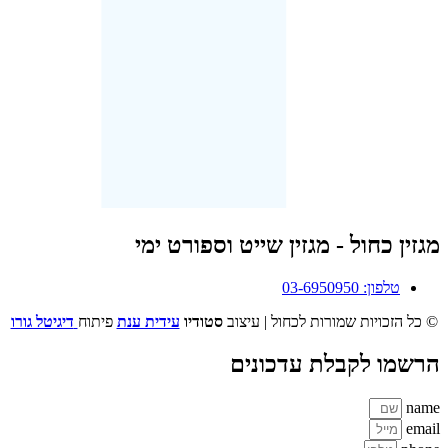
מגזין כחול - מגזין שייט וספורט ימי
טלפון: 03-6950950
© כל הזכויות שמורות לכחול | עיצוב
סטודיו
עידית ענת
פיתוח
דיגיטל גורו
הרשמו לקבלת עדכונים
name
email