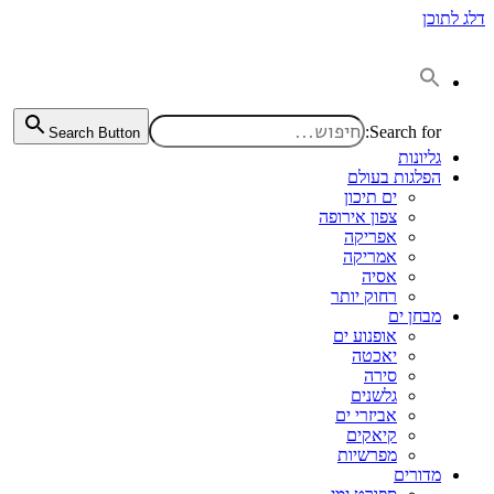
דלג לתוכן
Search for:
Search Button
גליונות
הפלגות בעולם
ים תיכון
צפון אירופה
אפריקה
אמריקה
אסיה
רחוק יותר
מבחן ים
אופנוע ים
יאכטה
סירה
גלשנים
אביזרי ים
קיאקים
מפרשיות
מדורים