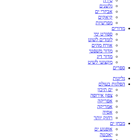
סירה
גלשנים
אביזרי ים
קיאקים
מפרשיות
מדורים
ספורט ימי
לומדים לשוט
אורח מהים
מדור משפטי
מדור דיג
מקצועי לשיט
ספרים
גליונות
הפלגות בעולם
ים תיכון
צפון אירופה
אפריקה
אמריקה
אסיה
רחוק יותר
מבחן ים
אופנוע ים
יאכטה