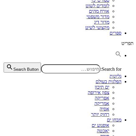
ספורט ימי
לומדים לשוט
אורח מהים
מדור משפטי
מדור דיג
מקצועי לשיט
ספרים
תפריט
Search for:
Search Button
גליונות
הפלגות בעולם
ים תיכון
צפון אירופה
אפריקה
אמריקה
אסיה
רחוק יותר
מבחן ים
אופנוע ים
יאכטה