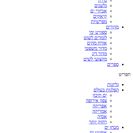
סירה
גלשנים
אביזרי ים
קיאקים
מפרשיות
מדורים
ספורט ימי
לומדים לשוט
אורח מהים
מדור משפטי
מדור דיג
מקצועי לשיט
ספרים
תפריט
גליונות
הפלגות בעולם
ים תיכון
צפון אירופה
אפריקה
אמריקה
אסיה
רחוק יותר
מבחן ים
אופנוע ים