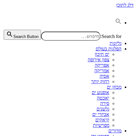
דלג לתוכן
Search for:
Search Button
גליונות
הפלגות בעולם
ים תיכון
צפון אירופה
אפריקה
אמריקה
אסיה
רחוק יותר
מבחן ים
אופנוע ים
יאכטה
סירה
גלשנים
אביזרי ים
קיאקים
מפרשיות
מדורים