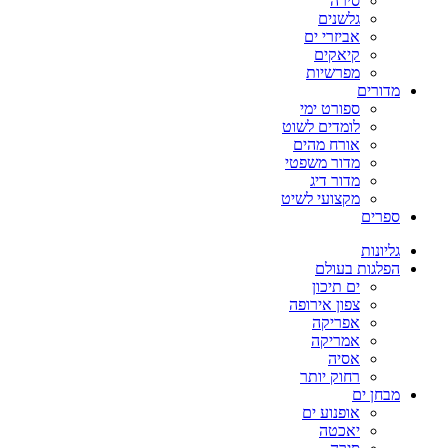
סירה
גלשנים
אביזרי ים
קיאקים
מפרשיות
מדורים
ספורט ימי
לומדים לשוט
אורח מהים
מדור משפטי
מדור דיג
מקצועי לשיט
ספרים
גליונות
הפלגות בעולם
ים תיכון
צפון אירופה
אפריקה
אמריקה
אסיה
רחוק יותר
מבחן ים
אופנוע ים
יאכטה