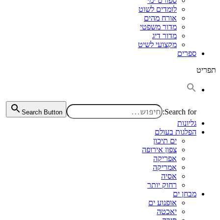
ספורט ימי
לומדים לשוט
אורח מהים
מדור משפטי
מדור דיג
מקצועי לשיט
ספרים
תפריט
Search for:
Search Button
גליונות
הפלגות בעולם
ים תיכון
צפון אירופה
אפריקה
אמריקה
אסיה
רחוק יותר
מבחן ים
אופנוע ים
יאכטה