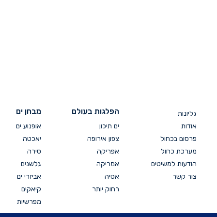
הפלגות בעולם
מבחן ים
גליונות
אודות
ים תיכון
אופנוע ים
פרסום בכחול
צפון אירופה
יאכטה
מערכת כחול
אפריקה
סירה
הודעות למשיטים
אמריקה
גלשנים
צור קשר
אסיה
אביזרי ים
רחוק יותר
קיאקים
מפרשיות