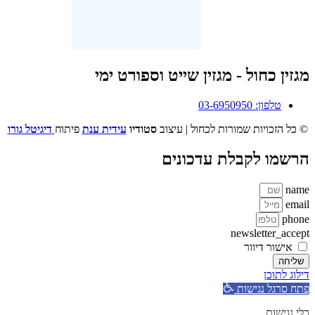
מגזין כחול - מגזין שייט וספורט ימי
טלפון: 03-6950950
© כל הזכויות שמורות לכחול | עיצוב
סטודיו
עידית ענת
פיתוח
דיגיטל גורו
הרשמו לקבלת עדכונים
name
email
phone
newsletter_accept
אישור דיוור
שליחה
דילוג לתוכן
פתח סרגל נגישות
כלי נגישות