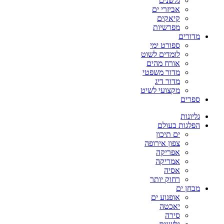
גלשנים
אביזרי ים
קיאקים
מפרשיות
מדורים
ספורט ימי
לומדים לשוט
אורח מהים
מדור משפטי
מדור דיג
מקצועי לשיט
ספרים
גליונות
הפלגות בעולם
ים תיכון
צפון אירופה
אפריקה
אמריקה
אסיה
רחוק יותר
מבחן ים
אופנוע ים
יאכטה
סירה