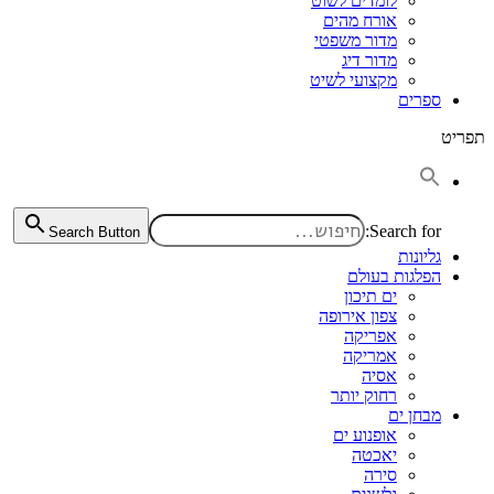
לומדים לשוט
אורח מהים
מדור משפטי
מדור דיג
מקצועי לשיט
ספרים
תפריט
Search for:
Search Button
גליונות
הפלגות בעולם
ים תיכון
צפון אירופה
אפריקה
אמריקה
אסיה
רחוק יותר
מבחן ים
אופנוע ים
יאכטה
סירה