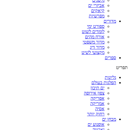
גלשנים
אביזרי ים
קיאקים
מפרשיות
מדורים
ספורט ימי
לומדים לשוט
אורח מהים
מדור משפטי
מדור דיג
מקצועי לשיט
ספרים
תפריט
גליונות
הפלגות בעולם
ים תיכון
צפון אירופה
אפריקה
אמריקה
אסיה
רחוק יותר
מבחן ים
אופנוע ים
יאכטה