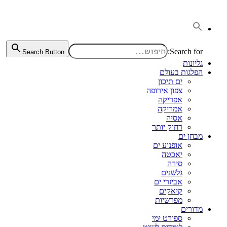
דלג
לתוכן
Search for:
Search Button
גליונות
הפלגות בעולם
ים תיכון
צפון אירופה
אפריקה
אמריקה
אסיה
רחוק יותר
מבחן ים
אופנוע ים
יאכטה
סירה
גלשנים
אביזרי ים
קיאקים
מפרשיות
מדורים
ספורט ימי