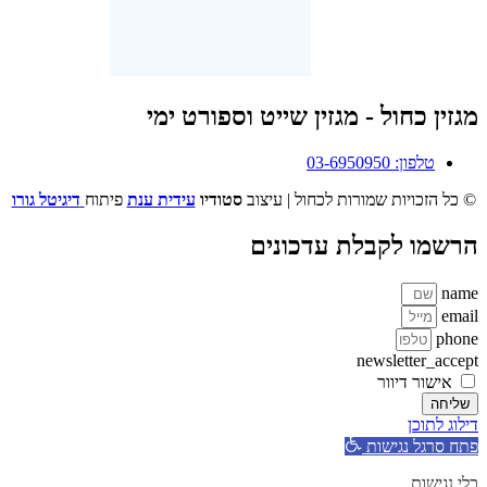
מגזין כחול - מגזין שייט וספורט ימי
טלפון: 03-6950950
© כל הזכויות שמורות לכחול | עיצוב
סטודיו
עידית ענת
פיתוח
דיגיטל גורו
הרשמו לקבלת עדכונים
name
email
phone
newsletter_accept
אישור דיוור
שליחה
דילוג לתוכן
פתח סרגל נגישות
כלי נגישות