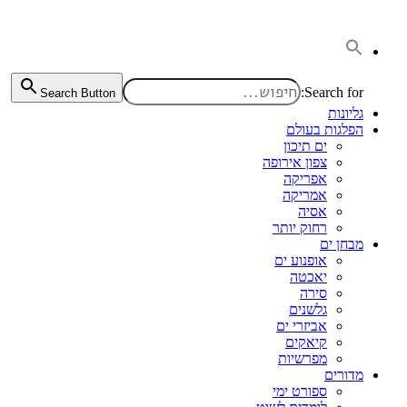
דלג
לתוכן
Search for:
Search Button
גליונות
הפלגות בעולם
ים תיכון
צפון אירופה
אפריקה
אמריקה
אסיה
רחוק יותר
מבחן ים
אופנוע ים
יאכטה
סירה
גלשנים
אביזרי ים
קיאקים
מפרשיות
מדורים
ספורט ימי