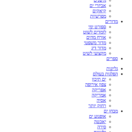
גלשנים
אביזרי ים
קיאקים
מפרשיות
מדורים
ספורט ימי
לומדים לשוט
אורח מהים
מדור משפטי
מדור דיג
מקצועי לשיט
ספרים
גליונות
הפלגות בעולם
ים תיכון
צפון אירופה
אפריקה
אמריקה
אסיה
רחוק יותר
מבחן ים
אופנוע ים
יאכטה
סירה