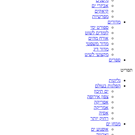
גלשנים
אביזרי ים
קיאקים
מפרשיות
מדורים
ספורט ימי
לומדים לשוט
אורח מהים
מדור משפטי
מדור דיג
מקצועי לשיט
ספרים
תפריט
גליונות
הפלגות בעולם
ים תיכון
צפון אירופה
אפריקה
אמריקה
אסיה
רחוק יותר
מבחן ים
אופנוע ים
יאכטה