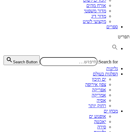
לומדים לשוט
אורח מהים
מדור משפטי
מדור דיג
מקצועי לשיט
ספרים
תפריט
Search for:
Search Button
גליונות
הפלגות בעולם
ים תיכון
צפון אירופה
אפריקה
אמריקה
אסיה
רחוק יותר
מבחן ים
אופנוע ים
יאכטה
סירה