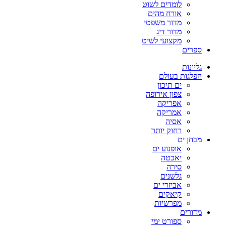
לומדים לשוט
אורח מהים
מדור משפטי
מדור דיג
מקצועי לשיט
ספרים
גליונות
הפלגות בעולם
ים תיכון
צפון אירופה
אפריקה
אמריקה
אסיה
רחוק יותר
מבחן ים
אופנוע ים
יאכטה
סירה
גלשנים
אביזרי ים
קיאקים
מפרשיות
מדורים
ספורט ימי