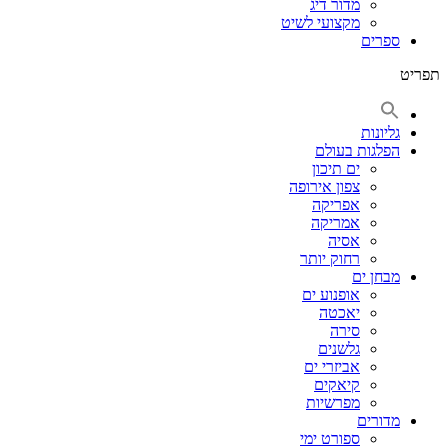
מדור דיג
מקצועי לשיט
ספרים
תפריט
גליונות
הפלגות בעולם
ים תיכון
צפון אירופה
אפריקה
אמריקה
אסיה
רחוק יותר
מבחן ים
אופנוע ים
יאכטה
סירה
גלשנים
אביזרי ים
קיאקים
מפרשיות
מדורים
ספורט ימי