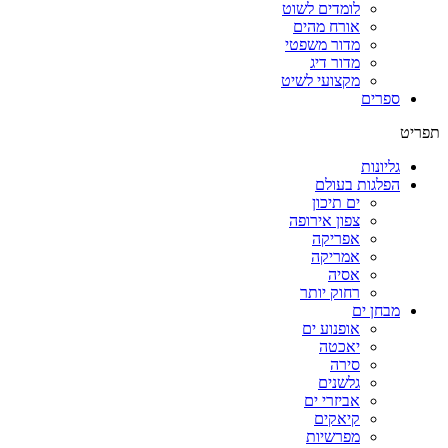
לומדים לשוט
אורח מהים
מדור משפטי
מדור דיג
מקצועי לשיט
ספרים
תפריט
גליונות
הפלגות בעולם
ים תיכון
צפון אירופה
אפריקה
אמריקה
אסיה
רחוק יותר
מבחן ים
אופנוע ים
יאכטה
סירה
גלשנים
אביזרי ים
קיאקים
מפרשיות