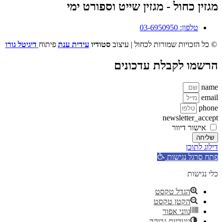
מגזין כחול - מגזין שייט וספורט ימי
טלפון: 03-6950950
© כל הזכויות שמורות לכחול | עיצוב
סטודיו
עידית ענת
פיתוח
דיגיטל גורו
הרשמו לקבלת עדכונים
name
email
phone
newsletter_accept
אישור דיוור
שליחה
דילוג לתוכן
פתח סרגל נגישות
כלי נגישות
הגדל טקסט
הקטן טקסט
גווני אפור
ניגודיות גבוהה