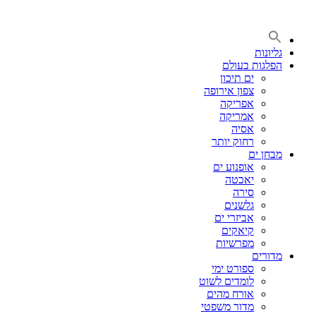
דלג
לתוכן
גליונות
הפלגות בעולם
ים תיכון
צפון אירופה
אפריקה
אמריקה
אסיה
רחוק יותר
מבחן ים
אופנוע ים
יאכטה
סירה
גלשנים
אביזרי ים
קיאקים
מפרשיות
מדורים
ספורט ימי
לומדים לשוט
אורח מהים
מדור משפטי