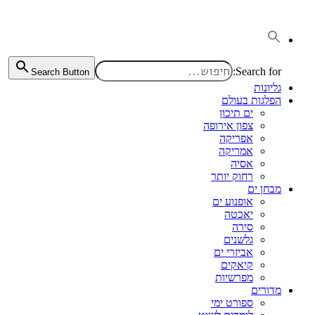
דלג
לתוכן
Search for:
Search Button
גליונות
הפלגות בעולם
ים תיכון
צפון אירופה
אפריקה
אמריקה
אסיה
רחוק יותר
מבחן ים
אופנוע ים
יאכטה
סירה
גלשנים
אביזרי ים
קיאקים
מפרשיות
מדורים
ספורט ימי