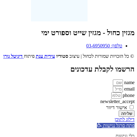
מגזין כחול - מגזין שייט וספורט ימי
טלפון: 03-6950950
© כל הזכויות שמורות לכחול | עיצוב
סטודיו
עידית ענת
פיתוח
דיגיטל גורו
הרשמו לקבלת עדכונים
name
email
phone
newsletter_accept
אישור דיוור
שליחה
דילוג לתוכן
פתח סרגל נגישות
כלי נגישות