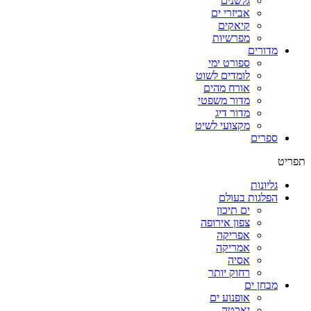
גלשנים
אביזרי ים
קיאקים
מפרשיות
מדורים
ספורט ימי
לומדים לשוט
אורח מהים
מדור משפטי
מדור דיג
מקצועי לשיט
ספרים
תפריט
גליונות
הפלגות בעולם
ים תיכון
צפון אירופה
אפריקה
אמריקה
אסיה
רחוק יותר
מבחן ים
אופנוע ים
יאכטה