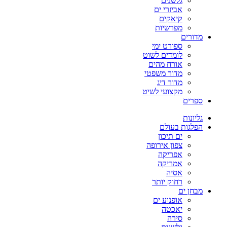
גלשנים
אביזרי ים
קיאקים
מפרשיות
מדורים
ספורט ימי
לומדים לשוט
אורח מהים
מדור משפטי
מדור דיג
מקצועי לשיט
ספרים
גליונות
הפלגות בעולם
ים תיכון
צפון אירופה
אפריקה
אמריקה
אסיה
רחוק יותר
מבחן ים
אופנוע ים
יאכטה
סירה