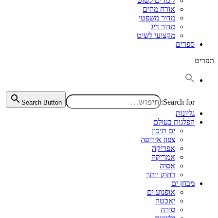
לומדים לשוט
אורח מהים
מדור משפטי
מדור דיג
מקצועי לשיט
ספרים
תפריט
Search for:
Search Button
גליונות
הפלגות בעולם
ים תיכון
צפון אירופה
אפריקה
אמריקה
אסיה
רחוק יותר
מבחן ים
אופנוע ים
יאכטה
סירה