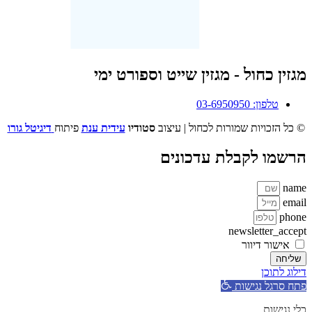
מגזין כחול - מגזין שייט וספורט ימי
טלפון: 03-6950950
© כל הזכויות שמורות לכחול | עיצוב
סטודיו
עידית ענת
פיתוח
דיגיטל גורו
הרשמו לקבלת עדכונים
name
email
phone
newsletter_accept
אישור דיוור
שליחה
דילוג לתוכן
פתח סרגל נגישות
כלי נגישות