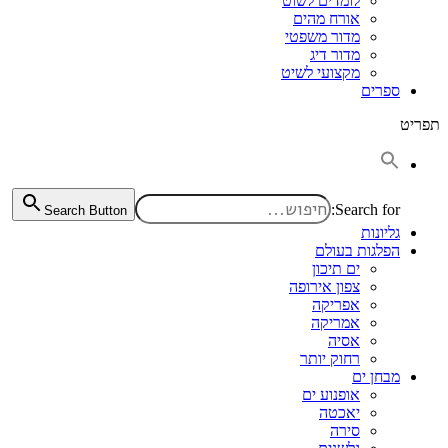
לומדים לשוט
אורח מהים
מדור משפטי
מדור דיג
מקצועי לשיט
ספרים
תפריט
Search for:
Search Button
גליונות
הפלגות בעולם
ים תיכון
צפון אירופה
אפריקה
אמריקה
אסיה
רחוק יותר
מבחן ים
אופנוע ים
יאכטה
סירה