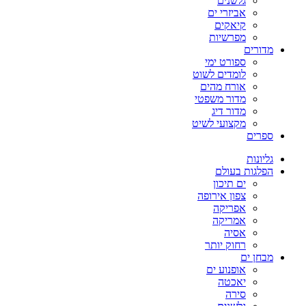
גלשנים
אביזרי ים
קיאקים
מפרשיות
מדורים
ספורט ימי
לומדים לשוט
אורח מהים
מדור משפטי
מדור דיג
מקצועי לשיט
ספרים
גליונות
הפלגות בעולם
ים תיכון
צפון אירופה
אפריקה
אמריקה
אסיה
רחוק יותר
מבחן ים
אופנוע ים
יאכטה
סירה