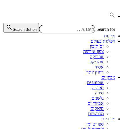
דלג
לתוכן
Search for:
Search Button
גליונות
הפלגות בעולם
ים תיכון
צפון אירופה
אפריקה
אמריקה
אסיה
רחוק יותר
מבחן ים
אופנוע ים
יאכטה
סירה
גלשנים
אביזרי ים
קיאקים
מפרשיות
מדורים
ספורט ימי