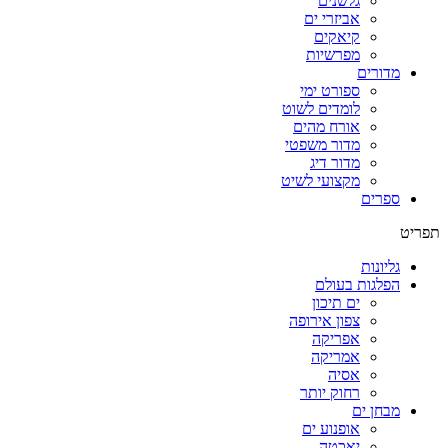
גלשנים
אביזרי ים
קיאקים
מפרשיות
מדורים
ספורט ימי
לומדים לשוט
אורח מהים
מדור משפטי
מדור דיג
מקצועי לשיט
ספרים
תפריט
גליונות
הפלגות בעולם
ים תיכון
צפון אירופה
אפריקה
אמריקה
אסיה
רחוק יותר
מבחן ים
אופנוע ים
יאכטה