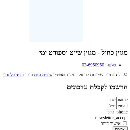
מגזין כחול - מגזין שייט וספורט ימי
טלפון: 03-6950950
© כל הזכויות שמורות לכחול | עיצוב
סטודיו
עידית ענת
פיתוח
דיגיטל גורו
הרשמו לקבלת עדכונים
name
email
phone
newsletter_accept
אישור דיוור
שליחה