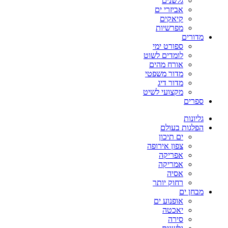
גלשנים
אביזרי ים
קיאקים
מפרשיות
מדורים
ספורט ימי
לומדים לשוט
אורח מהים
מדור משפטי
מדור דיג
מקצועי לשיט
ספרים
גליונות
הפלגות בעולם
ים תיכון
צפון אירופה
אפריקה
אמריקה
אסיה
רחוק יותר
מבחן ים
אופנוע ים
יאכטה
סירה