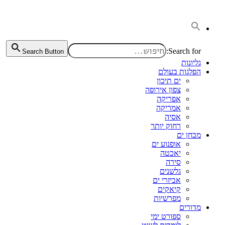
דלג
לתוכן
Search for:
Search Button
גליונות
הפלגות בעולם
ים תיכון
צפון אירופה
אפריקה
אמריקה
אסיה
רחוק יותר
מבחן ים
אופנוע ים
יאכטה
סירה
גלשנים
אביזרי ים
קיאקים
מפרשיות
מדורים
ספורט ימי