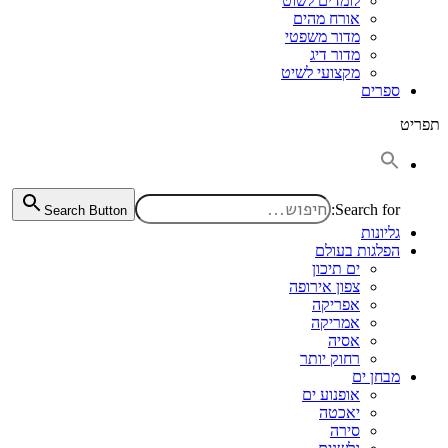
לומדים לשוט
אורח מהים
מדור משפטי
מדור דיג
מקצועי לשיט
ספרים
תפריט
Search for:
Search Button
גליונות
הפלגות בעולם
ים תיכון
צפון אירופה
אפריקה
אמריקה
אסיה
רחוק יותר
מבחן ים
אופנוע ים
יאכטה
סירה