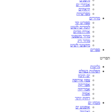
גלשנים
אביזרי ים
קיאקים
מפרשיות
מדורים
ספורט ימי
לומדים לשוט
אורח מהים
מדור משפטי
מדור דיג
מקצועי לשיט
ספרים
תפריט
גליונות
הפלגות בעולם
ים תיכון
צפון אירופה
אפריקה
אמריקה
אסיה
רחוק יותר
מבחן ים
אופנוע ים
יאכטה