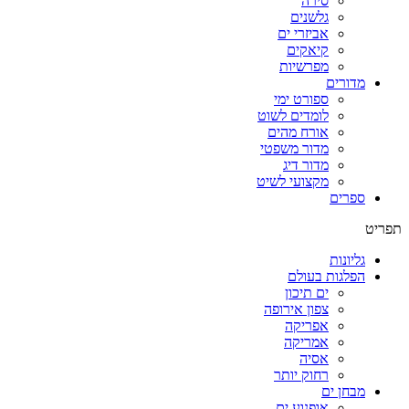
סירה
גלשנים
אביזרי ים
קיאקים
מפרשיות
מדורים
ספורט ימי
לומדים לשוט
אורח מהים
מדור משפטי
מדור דיג
מקצועי לשיט
ספרים
תפריט
גליונות
הפלגות בעולם
ים תיכון
צפון אירופה
אפריקה
אמריקה
אסיה
רחוק יותר
מבחן ים
אופנוע ים