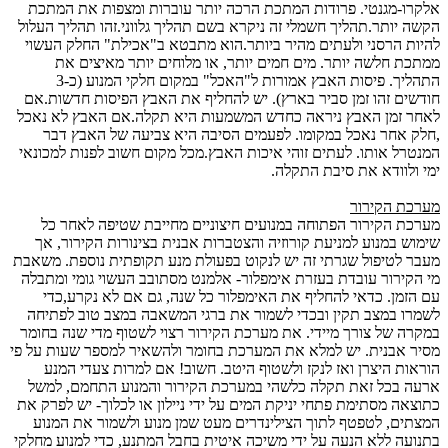
אלקרו-מגנטי. פרודות המתכת הרכה יותר עוברות ומצפות את המתכת
הקשה יותר.תהליך חשמלי זה ניקרא בשם תהליך גלווני.זהו תהליך העלול
להיות הרסני ולעתים מהיר ביותר.הוא מתבטא ב"אכילת" החלק העשוי
ממתכת חלשה יותר. מים חמים יותר, או מלוחים יותר מאיצים את
התהליך. פיסות האבץ אמורות ל"האכל" במקום חלקי המנוע (כ-3
חודשים זהו זמן סביר בארץ). יש להחליף את האבץ הפיסות חדשות.אם
לאחר זמן האבץ ניראה כחדש המשמעות היא תקלה.אם האבץ לא נאכל
,חלק אחר נאכל במקומו. לפעמים הסיבה היא צביעה של האבץ דבר
המנטרל אותו. לעתים זוהי איכות האבץ.מכל מקום חשוב לפנות למכונאי
ימי ולוודא את סיבת התקלה.
מערכת הקירור
מערכת הקירור הפתוחה במנועים חיצוניים מחייבת שטיפה לאחר כל
שימוש במנוע למניעת קורוזיה והצטברות אבנית בצינורות הקירור, אך
מעבר לטיפול שגרתי זה יש לנקוט בפעולת מנע תקופתית נוספת. משאבת
מי הקירור עובדת בעזרת אימפלור- אלמנט מסתובב העשוי גומי ומתבלה
עם הזמן. כדאי להחליף את האימפלור כל שנה, גם אם לא נקרע,כדי
לשמרו במצב תקין ובכדי לשמור את ברגי המשאבה במצב טוב לפתיחה
במקרה של צורך מיידי. את מערכת הקירור רצוי לשטוף מדי שנה בחומר
מסיר אבנית. יש למלא את המערכת בחומר ולהשאיר למספר שעות על פי
הוראות היצרן ואז לנקז ולשטוף היטב. חשוב! אם למרות צעדי המנע
ארעה בכל זאת תקלה כלשהי במערכת הקירור והמנוע התחמם, למשל
כתוצאה מסתימת פתחי יניקת המים על ידי ניילון או לכלוך- יש לפרק את
המצתים, לטפטף לתוך הצילינדרים מעט שמן מנוע ולשמור את המנוע
בתנועה ללא הנעה על ידי משיכה איטית בחבל המתנע, כדי למנוע מחלקי