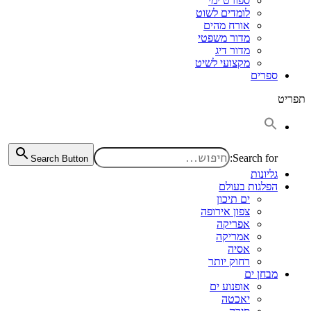
ספורט ימי
לומדים לשוט
אורח מהים
מדור משפטי
מדור דיג
מקצועי לשיט
ספרים
תפריט
Search for:
Search Button
גליונות
הפלגות בעולם
ים תיכון
צפון אירופה
אפריקה
אמריקה
אסיה
רחוק יותר
מבחן ים
אופנוע ים
יאכטה