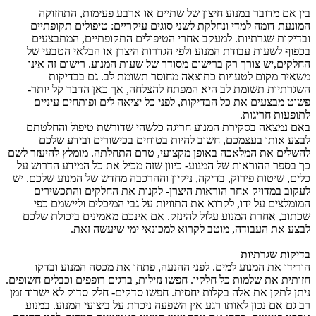
בין אם מדובר במנוע חיצון של שתיים או ארבע פעימות, התחזוקה
המונעת דומה למדי ונחלקת לשני סוגים עיקריים: טיפולים תקופתיים
ובדיקות שגרתיות. למעקב אחרי הטיפולים התקופתיים, המתבצעים
בכפוף לשעות עבודת המנוע ולפי הגדרות היצרן או הבלאי הטבעי של
החלקים,יש צורך רק ברישום מסודר של שעות המנוע. רישום זה אינו
משאיר מקום לטעויות כתוצאה מחוסר תשומת לב. גם בבדיקות
השגרתיות תשומת לב היא המפתח להצלחה, אך כאן הדבר קל יותר-
פשוט מבצעים את כל הבדיקות, לפני כל יציאה לים ופותחים עיניים
לתופעות חריגות.
באם נמצאה בסקירת המנוע חריגה כלשהי שדורשת טיפול והחלטתם
לבצע אותו בעצמכם, חשוב להיות בטוחים בכישורים ובידע שלכם
להשלים את המלאכה באופן מקצועי, טרם התחלתה. מומלץ להיעזר לשם
כך בספר ההוראות של המנוע- כיוון שזה מכיל את כל המידע הדרוש על
כלים, שיטות פירוק, בדיקה, ניקיון וההרכבה מחדש של המנוע שלכם. יש
לעקוב במדויק אחר הוראות היצרן- לקנות את החלקים והתכשירים
המומלצים על ידו, לקרוא את התוויות על גבי המיכלים וליישמם כפי
שכתוב, אחרת המנוע עלול להינזק. אם אינכם מאמינים ביכולת שלכם
לבצע את העבודה, מוטב לקרוא למכונאי ימי שיעשה זאת.
בדיקות שגרתיות
הורידו את המנוע למים. לפני ההנעה, פתחו את מכסה המנוע ובדקו
חזותית את שלמות כל חלקיו. חפשו נזילות, ברגים רופפים וכבלים חשופים.
ניתן לתקן את אלה בקלות יחסית. חפשו סדקים- חלק סדוק לא ישרוד זמן
רב גם אם נכון לאותו רגע אין השפעה ניכרת על ביצועי המנוע. במנוע