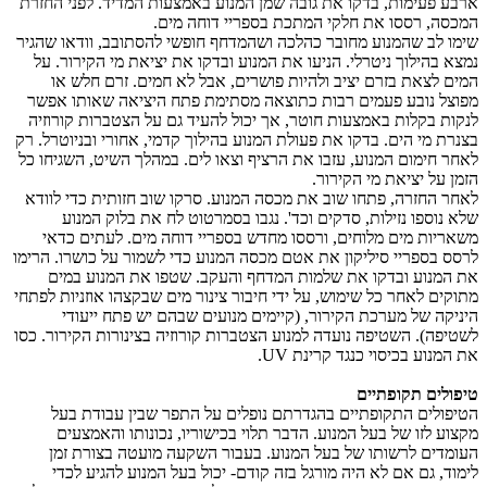
ארבע פעימות, בדקו את גובה שמן המנוע באמצעות המדיד. לפני החזרת
המכסה, רססו את חלקי המתכת בספריי דוחה מים.
שימו לב שהמנוע מחובר כהלכה ושהמדחף חופשי להסתובב, וודאו שהגיר
נמצא בהילוך ניטרלי. הניעו את המנוע ובדקו את יציאת מי הקירור. על
המים לצאת בזרם יציב ולהיות פושרים, אבל לא חמים. זרם חלש או
מפוצל נובע פעמים רבות כתוצאה מסתימת פתח היציאה שאותו אפשר
לנקות בקלות באמצעות חוטר, אך יכול להעיד גם על הצטברות קורוזיה
בצנרת מי הים. בדקו את פעולת המנוע בהילוך קדמי, אחורי ובניוטרל. רק
לאחר חימום המנוע, עזבו את הרציף וצאו לים. במהלך השיט, השגיחו כל
הזמן על יציאת מי הקירור.
לאחר החזרה, פתחו שוב את מכסה המנוע. סרקו שוב חזותית כדי לוודא
שלא נוספו נזילות, סדקים וכד'. נגבו בסמרטוט לח את בלוק המנוע
משאריות מים מלוחים, ורססו מחדש בספריי דוחה מים. לעתים כדאי
לרסס בספריי סיליקון את אטם מכסה המנוע כדי לשמור על כושרו. הרימו
את המנוע ובדקו את שלמות המדחף והעקב. שטפו את המנוע במים
מתוקים לאחר כל שימוש, על ידי חיבור צינור מים שבקצהו אוזניות לפתחי
היניקה של מערכת הקירור, (קיימים מנועים שבהם יש פתח ייעודי
לשטיפה). השטיפה נועדה למנוע הצטברות קורוזיה בצינורות הקירור. כסו
את המנוע בכיסוי כנגד קרינת
UV
.
טיפולים תקופתיים
הטיפולים התקופתיים בהגדרתם נופלים על התפר שבין עבודת בעל
מקצוע לזו של בעל המנוע. הדבר תלוי בכישוריו, נכונותו והאמצעים
העומדים לרשותו של בעל המנוע. בעבור השקעה מועטה בצורת זמן
לימוד, גם אם לא היה מורגל בזה קודם- יכול בעל המנוע להגיע לכדי