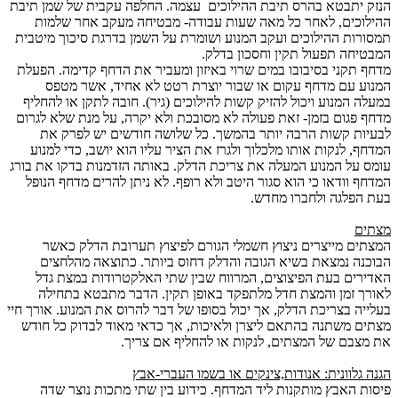
הנזק יתבטא בהרס תיבת ההילוכים עצמה. החלפה עקבית של שמן תיבת
ההילוכים, לאחר כל מאה שעות עבודה- מבטיחה מעקב אחר שלמות
תמסורות ההילוכים ועקב המנוע ושומרת על השמן בדרגת סיכוך מיטבית
המבטיחה תפעול תקין וחסכון בדלק.
מדחף תקני בסיבובו במים שרוי באיזון ומעביר את הדחף קדימה. הפעלת
המנוע עם מדחף עקום או שבור יוצרת רטט לא אחיד, אשר מטפס
במעלה המנוע ויכול להזיק קשות להילוכים (גיר). חובה לתקן או להחליף
מדחף פגום בזמן- זאת פעולה לא מסובכת ולא יקרה, על מנת שלא לגרום
לבעיות קשות הרבה יותר בהמשך. כל שלושה חודשים יש לפרק את
המדחף, לנקות אותו מלכלוך ולגרז את הציר עליו הוא יושב, כדי למנוע
עומס על המנוע המעלה את צריכת הדלק. באותה הזדמנות בדקו את בורג
המדחף וודאו כי הוא סגור היטב ולא רופף. לא ניתן להרים מדחף הנופל
בעת הפלגה ולחברו מחדש.
מצתים
המצתים מייצרים ניצוץ חשמלי הגורם לפיצוץ תערובת הדלק כאשר
הבוכנה נמצאת בשיא הגובה והדלק דחוס ביותר. כתוצאה מהלחצים
האדירים בעת הפיצוצים, המרווח שבין שתי האלקטרודות במצת גדל
לאורך זמן והמצת חדל מלתפקד באופן תקין. הדבר מתבטא בתחילה
בעלייה בצריכת הדלק, אך יכול בסופו של דבר להרוס את המנוע. אורך חיי
מצתים משתנה בהתאם ליצרן ולאיכות, אך כדאי מאוד לבדוק כל חודש
את מצבם של המצתים, לנקות או להחליף אם צריך.
הגנה גלוונית: אנודות,צינקים או בשמו העברי-אבץ
פיסות האבץ מותקנות ליד המדחף. כידוע בין שתי מתכות נוצר שדה