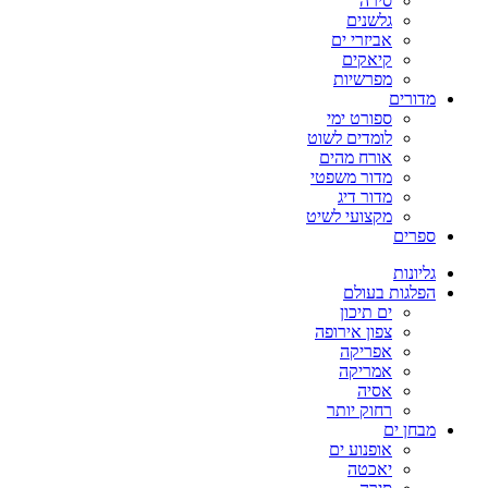
סירה
גלשנים
אביזרי ים
קיאקים
מפרשיות
מדורים
ספורט ימי
לומדים לשוט
אורח מהים
מדור משפטי
מדור דיג
מקצועי לשיט
ספרים
גליונות
הפלגות בעולם
ים תיכון
צפון אירופה
אפריקה
אמריקה
אסיה
רחוק יותר
מבחן ים
אופנוע ים
יאכטה