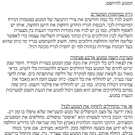
המנוע להיתפס.
גירוז במקומות המועדים
חשוב לגרז כל כמה חודשים את צירי התנועה של המנוע בפטמות הגירוז
המיועדות לכך. הכנסת הגריז החדש דוחפת את הישן החוצה, אותו יש
לאסוף ולסלק. כמו כן יש לגרז את נקודות החיבור הנעות בין מצערת
השליטה לבין ההילוכים (גיר) ובתוך מצערת השליטה עצמה כדי לאפשר
שליטה חלקה והחלפת הילוכים נוחה. חשוב להשתמש בגריז ימי כיוון שהוא
בעל תכונות עמידות גבוהות למי ים יחסית לגריז מכונה רגיל.
מערכת השמן במנוע ארבע פעימות
אין לצאת לים בלי לבדוק את גובה שמן המנוע בעזרת המדיד. חוסר שמן
יגרום להרס של המנוע בכל החלקים הנעים ולהשבתת כלי השיט. כדאי
מאוד גם לשאת שמן נוסף למקרה של דליפה שתתפתח בים. אחת לחצי
שנה בערך, יש להחליף את כל השמן- כיוון שעם הזמן הוא מאבד את
צמיגותו ויכולת סיכתו. כמו כן, יש להחליף את פילטר השמן- כיוון שזה
נסתם בחלקיקים אותם הוא מסנן ויכול למנוע את הגעת השמן למערכות
הנעות במנוע.
אז איך מתחילים לתחזק את המנוע לבד?
באין ידיעה על מצב הטיפולים של מנוע וכשנראה שלא טיפלו בו זמן רב-
הדבר הנכון ביותר לעשותו הוא "איפוס" טיפולים. מחליפים את המסננים,
המצתים, התקני ההגנה הגלוונית (אבץ) וכל מה שנראה לנו כדורש החלפה
או לא ידוע אם בוצעה החלפה בזמן. לדוגמא: מצתים, אם אינך בטוח
בגילם, החלף אותם. נקה את המנוע כמו שצריך, גרז, שמן והתחל ברישום