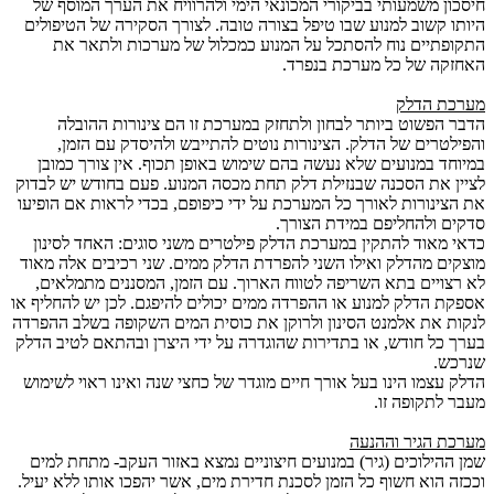
חיסכון משמעותי בביקורי המכונאי הימי ולהרוויח את הערך המוסף של
היותו קשוב למנוע שבו טיפל בצורה טובה. לצורך הסקירה של הטיפולים
התקופתיים נוח להסתכל על המנוע כמכלול של מערכות ולתאר את
האחזקה של כל מערכת בנפרד.
מערכת הדלק
הדבר הפשוט ביותר לבחון ולתחזק במערכת זו הם צינורות ההובלה
והפילטרים של הדלק. הצינורות נוטים להתייבש ולהיסדק עם הזמן,
במיוחד במנועים שלא נעשה בהם שימוש באופן תכוף. אין צורך כמובן
לציין את הסכנה שבנזילת דלק תחת מכסה המנוע. פעם בחודש יש לבדוק
את הצינורות לאורך כל המערכת על ידי כיפופם, בכדי לראות אם הופיעו
סדקים ולהחליפם במידת הצורך.
כדאי מאוד להתקין במערכת הדלק פילטרים משני סוגים: האחד לסינון
מוצקים מהדלק ואילו השני להפרדת הדלק ממים. שני רכיבים אלה מאוד
לא רצויים בתא השריפה לטווח הארוך. עם הזמן, המסננים מתמלאים,
אספקת הדלק למנוע או ההפרדה ממים יכולים להיפגם. לכן יש להחליף או
לנקות את אלמנט הסינון ולרוקן את כוסית המים השקופה בשלב ההפרדה
בערך כל חודש, או בתדירות שהוגדרה על ידי היצרן ובהתאם לטיב הדלק
שנרכש.
הדלק עצמו הינו בעל אורך חיים מוגדר של כחצי שנה ואינו ראוי לשימוש
מעבר לתקופה זו.
מערכת הגיר וההנעה
שמן ההילוכים (גיר) במנועים חיצוניים נמצא באזור העקב- מתחת למים
וככזה הוא חשוף כל הזמן לסכנת חדירת מים, אשר יהפכו אותו ללא יעיל.