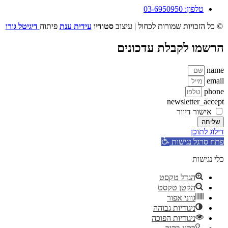
טלפון: 03-6950950
© כל הזכויות שמורות לכחול | עיצוב
סטודיו
עידית ענת
פיתוח
דיגיטל גורו
הרשמו לקבלת עדכונים
name
email
phone
newsletter_accept
אישור דיוור
שליחה
דילוג לתוכן
פתח סרגל נגישות
כלי נגישות
הגדל טקסט
הקטן טקסט
גווני אפור
ניגודיות גבוהה
ניגודיות הפוכה