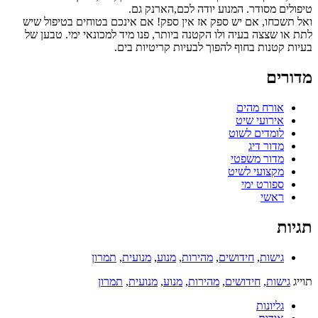
טיפולים מסודר. המנוע יודה לכם,הארנק גם.
ואל תשכחו, אם יש ספק אז אין ספק! אם אינכם בטוחים בטיפול שיש
לתת או שצצה בעיה ולו הקטנה ביותר, פנו מיד למכונאי ימי. טבען של
בעיות קטנות בחוף להפוך לבעיות קריטיות בים.
מדורים
אורח מהים
אירועי שיט
לומדים לשוט
מדור דיג
מדור משפטי
מקצועי לשיט
ספורט ימי
ראשי
תגיות
גישות
,
חידושים
,
מהירות
,
מנוע
,
מנועית
,
תמרון
תוייג
גישות
,
חידושים
,
מהירות
,
מנוע
,
מנועית
,
תמרון
גליונות