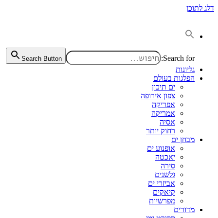
דלג לתוכן
Search for:
Search Button
גליונות
הפלגות בעולם
ים תיכון
צפון אירופה
אפריקה
אמריקה
אסיה
רחוק יותר
מבחן ים
אופנוע ים
יאכטה
סירה
גלשנים
אביזרי ים
קיאקים
מפרשיות
מדורים