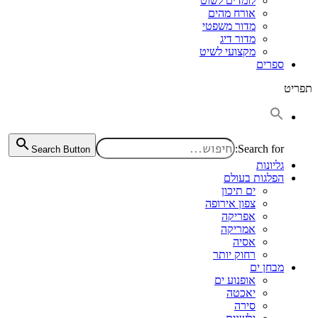
לומדים לשוט
אורח מהים
מדור משפטי
מדור דיג
מקצועי לשיט
ספרים
תפריט
Search for:
Search Button
גליונות
הפלגות בעולם
ים תיכון
צפון אירופה
אפריקה
אמריקה
אסיה
רחוק יותר
מבחן ים
אופנוע ים
יאכטה
סירה