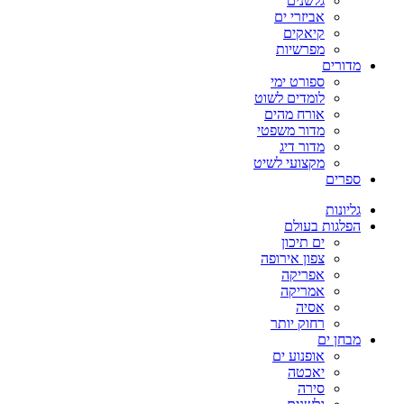
גלשנים
אביזרי ים
קיאקים
מפרשיות
מדורים
ספורט ימי
לומדים לשוט
אורח מהים
מדור משפטי
מדור דיג
מקצועי לשיט
ספרים
גליונות
הפלגות בעולם
ים תיכון
צפון אירופה
אפריקה
אמריקה
אסיה
רחוק יותר
מבחן ים
אופנוע ים
יאכטה
סירה