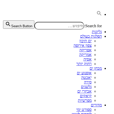
דלג
לתוכן
Search for:
Search Button
גליונות
הפלגות בעולם
ים תיכון
צפון אירופה
אפריקה
אמריקה
אסיה
רחוק יותר
מבחן ים
אופנוע ים
יאכטה
סירה
גלשנים
אביזרי ים
קיאקים
מפרשיות
מדורים
ספורט ימי