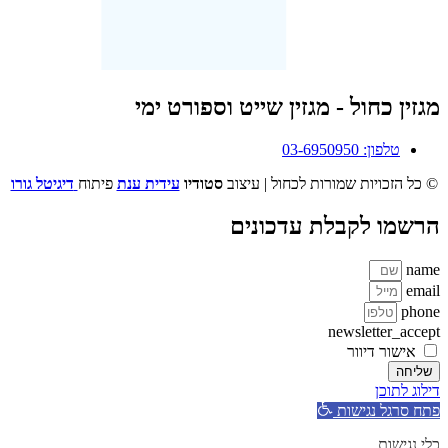
מגזין כחול - מגזין שייט וספורט ימי
טלפון: 03-6950950
© כל הזכויות שמורות לכחול | עיצוב
סטודיו
עידית ענת
פיתוח
דיגיטל גורו
הרשמו לקבלת עדכונים
name
email
phone
newsletter_accept
אישור דיוור
שליחה
דילוג לתוכן
פתח סרגל נגישות
כלי נגישות