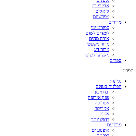
גלשנים
אביזרי ים
קיאקים
מפרשיות
מדורים
ספורט ימי
לומדים לשוט
אורח מהים
מדור משפטי
מדור דיג
מקצועי לשיט
ספרים
תפריט
גליונות
הפלגות בעולם
ים תיכון
צפון אירופה
אפריקה
אמריקה
אסיה
רחוק יותר
מבחן ים
אופנוע ים
יאכטה