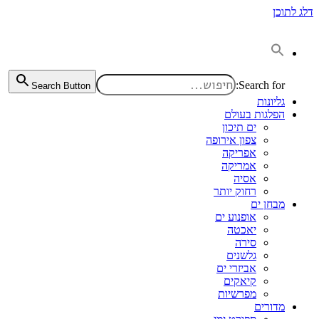
דלג לתוכן
Search for:
Search Button
גליונות
הפלגות בעולם
ים תיכון
צפון אירופה
אפריקה
אמריקה
אסיה
רחוק יותר
מבחן ים
אופנוע ים
יאכטה
סירה
גלשנים
אביזרי ים
קיאקים
מפרשיות
מדורים