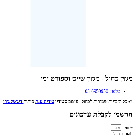
מגזין כחול - מגזין שייט וספורט ימי
טלפון: 03-6950950
© כל הזכויות שמורות לכחול | עיצוב
סטודיו
עידית ענת
פיתוח
דיגיטל גורו
הרשמו לקבלת עדכונים
name
email