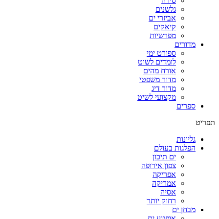
סירה
גלשנים
אביזרי ים
קיאקים
מפרשיות
מדורים
ספורט ימי
לומדים לשוט
אורח מהים
מדור משפטי
מדור דיג
מקצועי לשיט
ספרים
תפריט
גליונות
הפלגות בעולם
ים תיכון
צפון אירופה
אפריקה
אמריקה
אסיה
רחוק יותר
מבחן ים
אופנוע ים