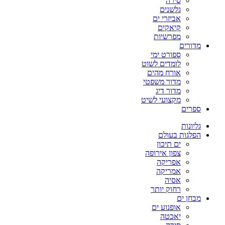
סירה
גלשנים
אביזרי ים
קיאקים
מפרשיות
מדורים
ספורט ימי
לומדים לשוט
אורח מהים
מדור משפטי
מדור דיג
מקצועי לשיט
ספרים
גליונות
הפלגות בעולם
ים תיכון
צפון אירופה
אפריקה
אמריקה
אסיה
רחוק יותר
מבחן ים
אופנוע ים
יאכטה