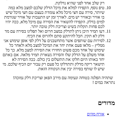
רק שלב אחד לפני שהיא נדלקת.
טיפ נוסף, הקפידו למלא את מיכל הדלק שלכם למצב מלא כמה
שיותר, סירה עם חצי מיכל מלא עומדת בעצם עם חצי מיכל שיש
בו אוויר ובאוויר יש מים. לאורך זמן יש התעבות של אוויר שגורמת
למים בדלק. הקפידו להשאיר את הסירה עם מיכל מלא, ככה יהיו
לכם פחות תקלות בשיט וצריכת דלק טובה יותר.
דעו תמיד היכן ניתן לתדלק במצב חרום ואל תפליגו בסירה עם מד
דלק לא תקין. חבל להיתקע סתם ולהרוס את הכיף.
לסירות עם שותפים אשר מתחשבנים על דלק לפי אופן שימוש אני
ממליץ – מלאו פעם אחת יחד את המיכל למצב מלא ולאחר כל
שימוש של אחד מכם פשוט החזירו את הסירה למצב מלא. כך כל
אחד משלם על הדלק שלו והסירה נשארת תמיד מלאה. אם באתם
יחד באותו היום חלקו את התשלום בין כולם. ככה הסירה לא
תישאר ריקה מדלק ותתדלקו כל פעם רק עבור יום הכיף שלכם. מי
שיש לו שותף בסירה יבין את הנקודה הזאת.
שתהיה הפלגה בטוחה ונעימה עם מירב הפאן וצריכת דלק נמוכה!
נתראה במים !
מדורים
אורח מהים