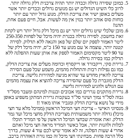
כמובן שסירה גדולה וכבדה יותר תהיה צרכנית דלק גדולה יותר.
לרוב כלי השיט הגדולים יש גם מנועים גדולים וכבדים יותר אשר
מעלים באופן ישיר את צריכת הדלק. מנוע גדול יותר עם יותר
כוחות סוס אוהב יותר בנזין אין מה לעשות. אבל, חיים פעם אחת,
תהנו!
מובן שלכלי שיט גדולים יותר יש גם מיכל דלק גדול יותר ויש לקחת
זאת בחשבון. לסירה גדולה בכנרת יהיה מיכל של לפחות 250-350
ליטר האמור לספק יום שלם של פאן והנאה ללא תדלוק. לסירה
קטנה יותר, עוצמה א' עם מנוע עד 150 כ"ס, יהיה מיכל דלק של
עד 90 ליטר מקסימום האמור לספק את אותן שעות ההפלגה ללא
תדלוק כמו בסירה גדולה.
גרירת סקי, וייקבורד או וייקסרף וכדומה מעלים את צריכת הדלק,
כמו גם נפילות רבות והתחלות מהמים, משמע שכל פעם הסירה
צריכה להאיץ מחדש עד שהיא מגיעה למהירות גלישה. צריכת
הדלק מוגברת כל פעם שהסירה צריכה להוציא את עצמה מהמים
עם הגולש ולהגיע למהירות גלישה.
גרירת מתקנים נגררים כמו אבובים ובננות למינהם ומעבר מסל"ד
גבוה לסל"ד נמוך ושינוי סל"ד בעקבות גרירת המתקן משפיע באופן
מידי על נושא צריכת הדלק ומגביר אותו מאוד !!
מנסיוני האישי – צריכת חצי המיכל הראשון (ממיכל מלא עד חצי
מיכל) גדולה יותר משמעותית מצריכת הדלק מחצי מיכל ועד גמר
הדלק. זאת אומרת שבחצי המיכל הראשון על פי המדיד תוכלו
לבלות ולהנות יותר, אבל כאשר המדיד מראה חצי מיכל ואתם
אחרי 4 שעות הפלגה, זה לא אומר שיש לכם עוד 4 שעות, בדרך
כלל הרבה פחות. מבחינתי חצי מיכל זה כמו נורת האזהרה ברכב,