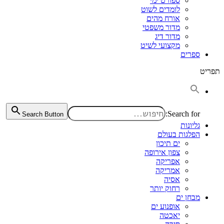
ספורט ימי
לומדים לשוט
אורח מהים
מדור משפטי
מדור דיג
מקצועי לשיט
ספרים
תפריט
Search for:
Search Button
גליונות
הפלגות בעולם
ים תיכון
צפון אירופה
אפריקה
אמריקה
אסיה
רחוק יותר
מבחן ים
אופנוע ים
יאכטה