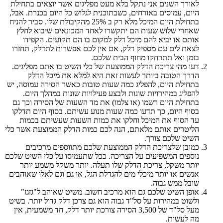
לאורך השנים אני נתקל בלא מעט מפליגים אשר יוצאים בתחילת
היום, עמוסים באורחים, כשבתוכנית לגלוש כל היום בכנרת. אבל,
בתחילת היום המיכל מלא רק ב 25% מהקיבולת שלו. סביר להניח
שאחרי שלוש שעות הם יתקשרו לאחד המכונאים שיבוא לחלץ
אותם או יביא להם מיכל דלק למקום בו הם תקועים. הקפידו
לצאת לים עם מספיק דלק, אם אין לכם אפשרות לתדלק, תחזרו
בזמן ואל תתרחקו מחוף הבית שלכם.
דעו מהי צריכת הדלק הממוצעת של כלי השיט בו אתם מפליגים.
הדרך הטובה ביותר לעשות זאת היא למלא את מיכל הדלק
בתחילת היום, להפליג כמה שעות טובות כאשר הסירה עמוסה, יש
להפליג במהירויות שונות ולבצע פעילויות שונות במהלך היום.
בתחילת היום רשמו (או צלמו) את מד השעות של הסירה וכך גם
בסוף היום, כך תדעו כמה שעות מנוע עשיתם. בסוף היום תדלקו
עד הסוף את המיכל וחלקו את כמות השעות שעשיתם בכמות
הליטרים אותם מלאתם, הנה לכם כמות הדלק הממוצעת אשר כלי
השיט שלכם צורך.
כמובן שלצריכת הדלק הממוצעת שלכם מתווספים מרכיבים
נוספים המשפיעים על הצריכה. ככל שתעמיסו על כלי השיט שלכם
יותר משקל, צריכת הדלק שלו תעלה. יותר משקל משמע יותר
אנשים או יותר מיכלי מים להגדלת הגל, או גם וגם לאלו שאוהבים
שובל ממש גבוה.
אופן השיט שלכם גם הוא מרכיב חשוב. משיט שאוהב ל"גזגז"
ולשוט במהירות על סל"ד גבוה הוא גם צרכן דלק גדול יותר. בשיט
מעל סל"ד של 3,500 הסירה צורכת יותר דלק, חד משמעית, אין
מה לעשות.