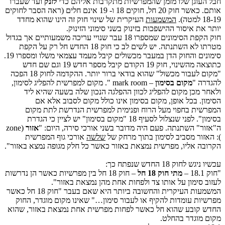
חבל העוגן שלו מזמן שהמפרשיות מתקרבות אליהם כדי
לזנק
ועד שעברו
אותם. כאשר חוק 20 חל, חוקים 18 ו- 19 אינם חלים (ראה הסבר לחוקים
18-19 למטה).
המשמעות
העיקרית של שינוי חוק זה הינו שהוא מחדד
יותר את איסור ההישפכות בזינוק בשני סימוני הזינוק.
חוק הקפת הסימונים שמספרו 18 עבר שנויי עריכה משמעותיים אך בגדול
מטרתו לא השתנתה. יש לשים לב כי חוק 18 החדש חל רק על הקפת
סימונים והחוק הדן במעבר מכשולים קיבל מעמד עצמאי משלו ומספרו 19.
כתוצאה מהשינוי, חוק 19 הקודם קיבל מספר חדש 19 וגם שם חדש
"מקום לעבור מכשול" שהוא בודאי ברור יותר. ההקדמה לחוק 18 הפכה
להגדרה "
מקום בסימון
– mark room ". מקום למפרשית להפליג לסימון,
ולאחר מכן מקום להפליג לכוון ההפלגה הנכון שלה בשעה שהיא ליד
הסימון. בכל אופן, מקום בסימון אינו כולל מקום לסבוב אלא אם
המפרשית בחפוי מעל הרוח ופנימית למפרשית הנדרשת לתת מקום
בסימון". לפני שנצלול לסעיף 18 "מקום בסימון" יש לציין כי הגדרת
ה"אזור" השתנתה. פעם היה מדובר בשני אורכי סירה, היום: "
אזור
(zone
): האזור מסביב לסימון בתוך מרחק של
שלשה
אורכי גוף המפרשית
הקרובה אליו, מפרשית נמצאת באזור כאשר כל חלק מגופה נמצא באזור".
עכשיו ניגש לחוק 18 החדש שנפתח כך:
"חוק 18.1 –
מתי חוק 18 חל
– חוק 18 חל בין מפרשיות כאשר הן נדרשות
לעזוב סימון על אותו צד ולפחות אחת מהן נמצאת באזור".
המשמעות העיקרית והחשובה ביותר היא שאם בעבר "חוק 18 חל כאשר
מפרשיות עומדות להקיף או לעבור סימון…" שאינו מקום מוגדר, החוק
החדש קובע שהוא חל כאשר לפחות מפרשית אחת נמצאת באזור, שהוא
מקום מוגדר בהחלט.