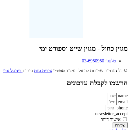
מגזין כחול - מגזין שייט וספורט ימי
טלפון: 03-6950950
© כל הזכויות שמורות לכחול | עיצוב
סטודיו
עידית ענת
פיתוח
דיגיטל גורו
הרשמו לקבלת עדכונים
name
email
phone
newsletter_accept
אישור דיוור
שליחה