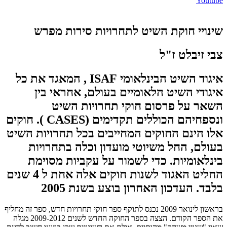
Youtube
שינויי חוקת השיט לתחרויות סירות מפרש
צבי זיבלט ז"ל
איגוד השיט הבינלאומי ISAF , המאגד את כל
איגודי השיט הלאומיים בעולם, אחראי בין
השאר על פרסום חוקי תחרויות השיט
ונספחיהם הכוללים תקדימים (CASES ). חוקים
אלו הינם החוקים המחייבים בכל תחרויות השיט
בעולם, החל משיוטי מועדון וכלה בתחרויות
בינלאומיות. כדי לשמור על עקביות מסוימת
החליט האגוד לשנות חוקים אלה אחת ל 4 שנים
בלבד. העדכון האחרון בוצע בשנת 2005
בראשון לינואר 2009 נכנס לתוקף ספר חוקי תחרויות חדש, ספר זה מחליף
את הספר הקודם. הצצה בספר החוקה החדש לשנים 2009-2012 מגלה