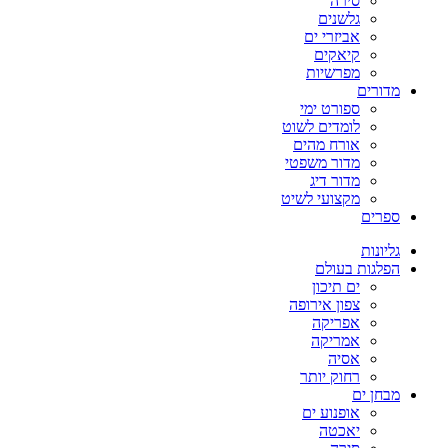
סירה
גלשנים
אביזרי ים
קיאקים
מפרשיות
מדורים
ספורט ימי
לומדים לשוט
אורח מהים
מדור משפטי
מדור דיג
מקצועי לשיט
ספרים
גליונות
הפלגות בעולם
ים תיכון
צפון אירופה
אפריקה
אמריקה
אסיה
רחוק יותר
מבחן ים
אופנוע ים
יאכטה