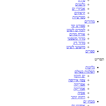
סירה
גלשנים
אביזרי ים
קיאקים
מפרשיות
מדורים
ספורט ימי
לומדים לשוט
אורח מהים
מדור משפטי
מדור דיג
מקצועי לשיט
ספרים
תפריט
גליונות
הפלגות בעולם
ים תיכון
צפון אירופה
אפריקה
אמריקה
אסיה
רחוק יותר
מבחן ים
אופנוע ים