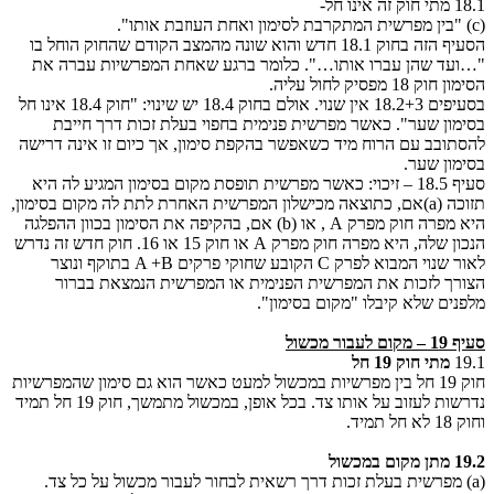
18.1 מתי חוק זה אינו חל-
(c) "בין מפרשית המתקרבת לסימון ואחת העוזבת אותו".
הסעיף הזה בחוק 18.1 חדש והוא שונה מהמצב הקודם שהחוק הוחל בו
"…ועד שהן עברו אותו…". כלומר ברגע שאחת המפרשיות עברה את
הסימון חוק 18 מפסיק לחול עליה.
בסעיפים 18.2+3 אין שנוי. אולם בחוק 18.4 יש שינוי: "חוק 18.4 אינו חל
בסימון שער". כאשר מפרשית פנימית בחפוי בעלת זכות דרך חייבת
להסתובב עם הרוח מיד כשאפשר בהקפת סימון, אך כיום זו אינה דרישה
בסימון שער.
סעיף 18.5 – זיכוי: כאשר מפרשית תופסת מקום בסימון המגיע לה היא
תזוכה (a)אם, כתוצאה מכישלון המפרשית האחרת לתת לה מקום בסימון,
היא מפרה חוק מפרק A , או (b) אם, בהקיפה את הסימון בכוון ההפלגה
הנכון שלה, היא מפרה חוק מפרק A או חוק 15 או 16. חוק חדש זה נדרש
לאור שנוי המבוא לפרק C הקובע שחוקי פרקים A +B בתוקף ונוצר
הצורך לזכות את המפרשית הפנימית או המפרשית הנמצאת בברור
מלפנים שלא קיבלו "מקום בסימון".
סעיף 19 – מקום לעבור מכשול
19.1
מתי חוק 19
חל
חוק 19 חל בין מפרשיות במכשול למעט כאשר הוא גם סימון שהמפרשיות
נדרשות לעזוב על אותו צד. בכל אופן, במכשול מתמשך, חוק 19 חל תמיד
וחוק 18 לא חל תמיד.
19.2 מתן מקום במכשול
(a) מפרשית בעלת זכות דרך רשאית לבחור לעבור מכשול על כל צד.