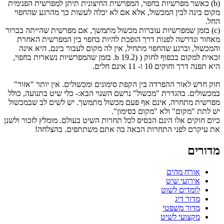
(b) כאשר מפרשיות בחפוי, המפרשית החיצונית תיתן למפרשית הפנימית
מקום בינה לבין המכשול, אלא אם לא יכלה לעשות כך מהרגע שהחפוי
החל.
(c) בזמן שמפרשיות עוברות מכשול מתמשך, אם מפרשית שהייתה בברור
מאחור ונדרשה לפנות דרך הופכת להיות בחפוי בין המפרשית האחרת
והמכשול, וברגע שהחפוי מתחיל, אין לה מקום לעבור בינם, היא אינה
זכאית למקום בכפוף לחוק ( (b 19.2. בזמן שהמפרשיות נשארות בחפוי,
היא תפנה דרך וחוקים 10 ו- 11 אינם חלים.
חוק חדש לאור ההפרדה בין הקפת סימונים ומכשולים. אין יותר "אזור"
במכשולים. בהגדרת "מכשול" נרשם השנוי הבא:- כלי שיט בתנועה, כולל
מפרשית מתחרה, אינם אף פעם מכשול מתמשך. יש לשים לב שבמכשול
יש לתת "מקום" ולא "מקום בסימון".
כיום חוקים אלו הינם הבסיס לכל תחרות השיט בעולם. מומלץ לזכור ולשנן
את עיקרם לפני התחרות הבאה בה אתם משתתפים. בהצלחה!
מדורים
אורח מהים
אירועי שיט
לומדים לשוט
מדור דיג
מדור משפטי
מקצועי לשיט