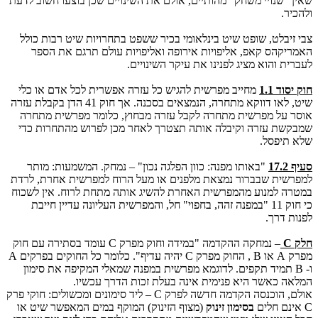
שאין "שנויי משחק" מהותיים, אולם את השינויים שכן בוצעו חשוב לדעת
ולהכיר.
צבי זיבלט, שופט שיט בינלאומי בכיר ששפט בתחרויות שיט רבות כולל
האמריקהס קאפ, אליפויות אירופה ואליפויות עולם תרגם את הספר
לעברית והוא מציג לפנינו את עיקר השינויים.
חוק יסוד 1.1
מחייב מפרשית להגיש כל עזרה אפשרית לכל אדם או כלי
שיט, לאו דווקא מתחרה, הנמצאים בסכנה. אך חוק 41 הדן בקבלת עזרה
אוסר על מפרשית מתחרה לקבל עזרה מבחוץ, כלומר מפרשית מתחרה
שמבקשת עזרה וקיבלה אותה תצטרך לאחר מכן לפרוש מהתחרות כדי
שלא תיפסל.
סעיף 17.2
"באותו מפנה: כוון הפלגה נכון" – נמחק. המשמעות: מותר
למפרשית שבברור נמצאת מלפנים או מעל הרוח למפרשית אחרת, לרדת
במטרה למנוע מהמפרשית האחרת להשיג אותה מתחת לרוח. אין לשכוח
כי חוק 11 "במפנה זהה, בחפוי" חל, והמפרשית העליונה עדיין חייבת
לפנות דרך.
חלק
C
– נמחקה ההקדמה "במידה וחוק מפרק C עומד בסתירה עם חוק
מפרק A או B , החוק מפרק C יהיה עדיף". כלומר כל החוקים בפרקים A
ו- B תמיד תקפים. לדוגמא מפרשית במפנה שמאלי המקיפה את סימון
המלאה כאשר היא פנימית אינה בעלת זכות הדרך עכשיו.
אולם, הוכנסה הקדמה חדשה לפרק C – ליד סימונים ומכשולים: חוקי פרק
C אינם חלים
בסימון זינוק
(מצוף הזינוק) המוקף במים המאפשר שיט או