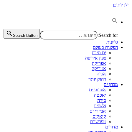
דלג לתוכן
Search for:
Search Button
גליונות
הפלגות בעולם
ים תיכון
צפון אירופה
אפריקה
אמריקה
אסיה
רחוק יותר
מבחן ים
אופנוע ים
יאכטה
סירה
גלשנים
אביזרי ים
קיאקים
מפרשיות
מדורים