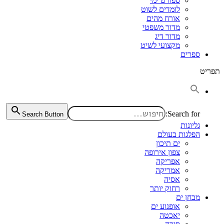
ספורט ימי
לומדים לשוט
אורח מהים
מדור משפטי
מדור דיג
מקצועי לשיט
ספרים
תפריט
Search for:
Search Button
גליונות
הפלגות בעולם
ים תיכון
צפון אירופה
אפריקה
אמריקה
אסיה
רחוק יותר
מבחן ים
אופנוע ים
יאכטה