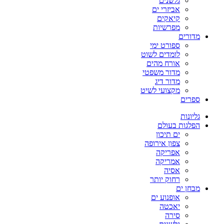
גלשנים
אביזרי ים
קיאקים
מפרשיות
מדורים
ספורט ימי
לומדים לשוט
אורח מהים
מדור משפטי
מדור דיג
מקצועי לשיט
ספרים
גליונות
הפלגות בעולם
ים תיכון
צפון אירופה
אפריקה
אמריקה
אסיה
רחוק יותר
מבחן ים
אופנוע ים
יאכטה
סירה