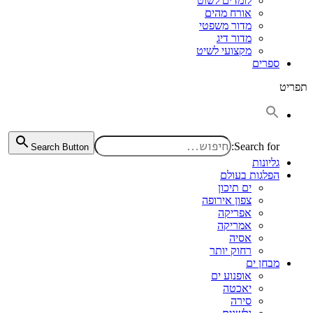
לומדים לשוט
אורח מהים
מדור משפטי
מדור דיג
מקצועי לשיט
ספרים
תפריט
Search for:
Search Button
גליונות
הפלגות בעולם
ים תיכון
צפון אירופה
אפריקה
אמריקה
אסיה
רחוק יותר
מבחן ים
אופנוע ים
יאכטה
סירה