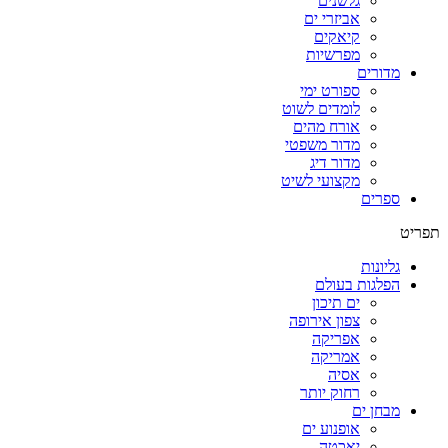
גלשנים
אביזרי ים
קיאקים
מפרשיות
מדורים
ספורט ימי
לומדים לשוט
אורח מהים
מדור משפטי
מדור דיג
מקצועי לשיט
ספרים
תפריט
גליונות
הפלגות בעולם
ים תיכון
צפון אירופה
אפריקה
אמריקה
אסיה
רחוק יותר
מבחן ים
אופנוע ים
יאכטה