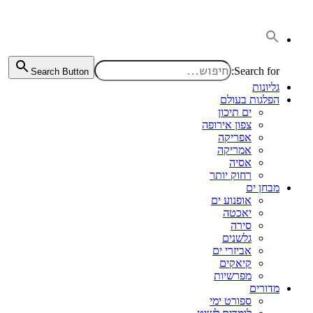
דלג
לתוכן
Search for:
Search Button
גליונות
הפלגות בעולם
ים תיכון
צפון אירופה
אפריקה
אמריקה
אסיה
רחוק יותר
מבחן ים
אופנוע ים
יאכטה
סירה
גלשנים
אביזרי ים
קיאקים
מפרשיות
מדורים
ספורט ימי