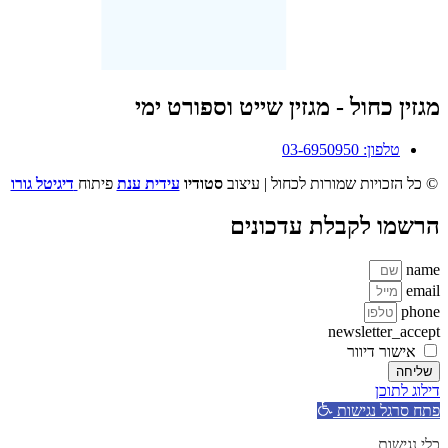
מגזין כחול - מגזין שייט וספורט ימי
טלפון: 03-6950950
© כל הזכויות שמורות לכחול | עיצוב
סטודיו
עידית ענת
פיתוח
דיגיטל גורו
הרשמו לקבלת עדכונים
name
email
phone
newsletter_accept
אישור דיוור
שליחה
דילוג לתוכן
פתח סרגל נגישות
כלי נגישות