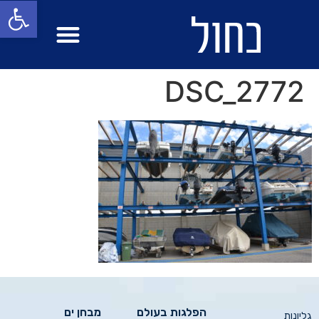
פתח סרגל
מבחן ים
הפלגות בעולם
DSC_2772
הפלגות בעולם
מבחן ים
גליונות