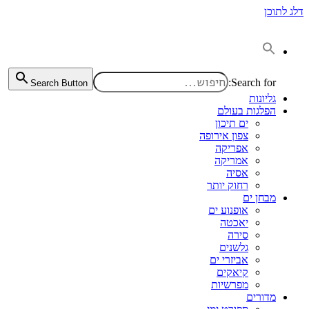
דלג לתוכן
Search for:
Search Button
גליונות
הפלגות בעולם
ים תיכון
צפון אירופה
אפריקה
אמריקה
אסיה
רחוק יותר
מבחן ים
אופנוע ים
יאכטה
סירה
גלשנים
אביזרי ים
קיאקים
מפרשיות
מדורים