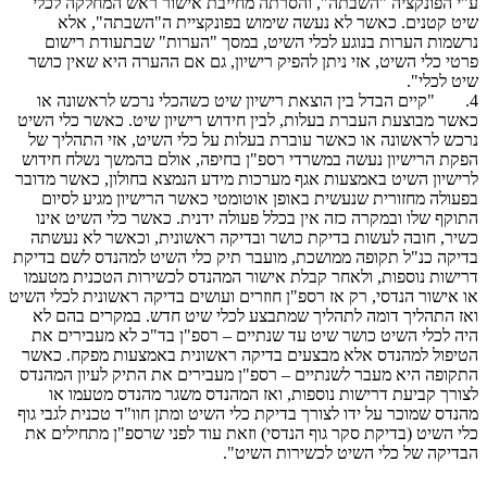
ע"י הפונקציה "השבתה", והסרתה מחייבת אישור ראש המחלקה לכלי
שיט קטנים. כאשר לא נעשה שימוש בפונקציית ה"השבתה", אלא
נרשמות הערות בנוגע לכלי השיט, במסך "הערות" שבתעודת רישום
פרטי כלי השיט, אזי ניתן להפיק רישיון, גם אם ההערה היא שאין כושר
שיט לכלי".
4. "קיים הבדל בין הוצאת רישיון שיט כשהכלי נרכש לראשונה או
כאשר מבוצעת העברת בעלות, לבין חידוש רישיון שיט. כאשר כלי השיט
נרכש לראשונה או כאשר עוברת בעלות על כלי השיט, אזי התהליך של
הפקת הרישיון נעשה במשרדי רספ"ן בחיפה, אולם בהמשך נשלח חידוש
לרישיון השיט באמצעות אגף מערכות מידע הנמצא בחולון, כאשר מדובר
בפעולה מחזורית שנעשית באופן אוטומטי כאשר הרישיון מגיע לסיום
התוקף שלו ובמקרה כזה אין בכלל פעולה ידנית. כאשר כלי השיט אינו
כשיר, חובה לעשות בדיקת כושר ובדיקה ראשונית, וכאשר לא נעשתה
בדיקה כנ"ל תקופה ממושכת, מועבר תיק כלי השיט למהנדס לשם בדיקת
דרישות נוספות, ולאחר קבלת אישור המהנדס לכשירות הטכנית מטעמו
או אישור הנדסי, רק אז רספ"ן חוזרים ועושים בדיקה ראשונית לכלי השיט
ואז התהליך דומה לתהליך שמתבצע לכלי שיט חדש. במקרים בהם לא
היה לכלי השיט כושר שיט עד שנתיים – רספ"ן בד"כ לא מעבירים את
הטיפול למהנדס אלא מבצעים בדיקה ראשונית באמצעות מפקח. כאשר
התקופה היא מעבר לשנתיים – רספ"ן מעבירים את התיק לעיון המהנדס
לצורך קביעת דרישות נוספות, ואז המהנדס משגר מהנדס מטעמו או
מהנדס שמוכר על ידו לצורך בדיקת כלי השיט ומתן חוו"ד טכנית לגבי גוף
כלי השיט (בדיקת סקר גוף הנדסי) וזאת עוד לפני שרספ"ן מתחילים את
הבדיקה של כלי השיט לכשירות השיט".