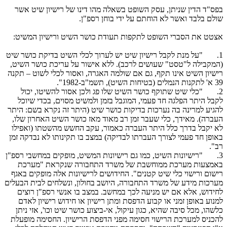
בפס"ד הדין שניתן, עסק השופט בשאלה מהו דינו של רישיון שיט אשר
שולם בלבד ואשר לא הוחתם על ידי בוחן רספ"ן.
אצטט את הסברי השופט לתקפות תעודת כושר השיט ורישיון המשיט:
1. "על מנת לקבל רישיון שיט יש לערוך לכלי השיט בדיקת כושר שיט
(המקבילה ל"טסט" שעושים לרכב). ללא אישור על עריכת כושר השיט,
רישיון השיט אינו תקף, גם אם שולמה האגרה, ואסור לכלי לשוט – תקנה
39 א' לתקנות הנמלים (בטיחות השיט), תשמ"ב-1982".
2. "כלי שיט שתוקף כושר השיט שלו פג ולכן אסור להשיטו, יכול
לקבל היתר הפלגה חד פעמי, המוגבל בזמן ולמשיט מסוים, בכדי שיוכל
להגיע למרינה בה נערכות בדיקות כושר שיט (היתר זה נקרא בשם: היתר
העברה). מאידך, כלי שעבר זמן רב מאוד מאז כושר השיט האחרון שלו,
לא יקבל בדרך כלל היתר העברה כאמור, עקב החשש מהשטתו (ואפילו
באופן חד פעמי לצורך העברתו לבדיקה) במצב בו תקינותו לא נבדקה זמן
רב".
3. "רישיונות השיט, כמו גם רישיונות המשיט, מופקים במחשבי רספ"ן
באמצעות מערכת ממוחשבת של משרד התחבורה שנקראת "מערכת
רישום ורישוי כלי שיט קטנים". החידושים לרישיונות אלה מופקים באגף
מערכות מידע של משרד התחבורה, היושב בחולון, ונשלחים לבית הבעלים
לחידוש, אלא אם יש מניעה לכך במחשב. במצב בו אנשי רספ"ן רוצים
למנוע באופן זמני או קבוע הדפסת ומתן רישיון או חידוש רישיון לאדם
כלשהו, מכל סיבה שהיא, כגון עיקול, אי-ביצוע כושר שיט וכו', אזי ניתן
להכניס למערכת הרישוי חסימה מפני הדפסת הרישיון. החסימה מופעלת