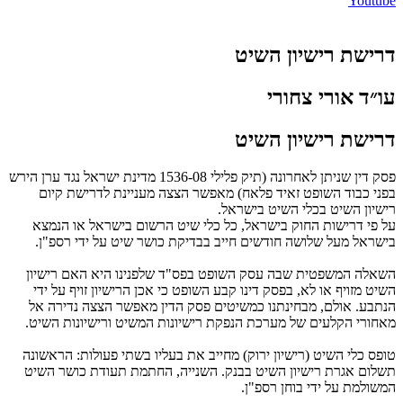
Youtube
דרישת רישיון השיט
עו״ד אורי צחורי
דרישת רישיון השיט
פסק דין שניתן לאחרונה (תיק פלילי 1536-08 מדינת ישראל נגד ערן הירש
בפני כבוד השופט זאיד פלאח) מאפשר הצצה מעניינת לדרישת קיום
רישיון השיט בכלי השיט בישראל.
על פי דרישות החוק בישראל, כל כלי שיט הרשום בישראל או הנמצא
בישראל מעל שלושה חודשים חייב בבדיקת כושר שיט על ידי רספ"ן.
השאלה המשפטית שבה עסק השופט בפס"ד שלפנינו היא האם רישיון
השיט מזויף או לא, בפסק דינו קבע השופט כי אכן הרישיון זויף על ידי
הנתבע. אולם, מבחינתנו כמשיטים פסק הדין מאפשר הצצה נדירה אל
מאחורי הקלעים של מערכת הנפקת רישיונות המשיט ורישיונות השיט.
טופס כלי השיט (רישיון ירוק) מחייב את בעליו בשתי פעולות: הראשונה
תשלום אגרת רישיון השיט בבנק. השנייה, החתמת תעודת כושר השיט
המשולמת על ידי בוחן רספ"ן.