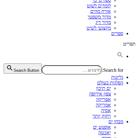
ספורט ימי
לומדים לשוט
אורח מהים
מדור משפטי
מדור דיג
מקצועי לשיט
ספרים
תפריט
Search for:
Search Button
גליונות
הפלגות בעולם
ים תיכון
צפון אירופה
אפריקה
אמריקה
אסיה
רחוק יותר
מבחן ים
אופנוע ים
יאכטה