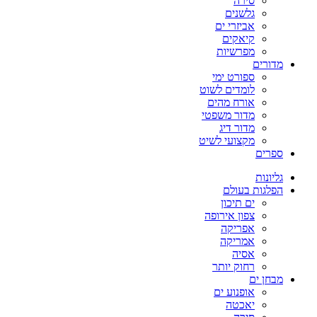
סירה
גלשנים
אביזרי ים
קיאקים
מפרשיות
מדורים
ספורט ימי
לומדים לשוט
אורח מהים
מדור משפטי
מדור דיג
מקצועי לשיט
ספרים
גליונות
הפלגות בעולם
ים תיכון
צפון אירופה
אפריקה
אמריקה
אסיה
רחוק יותר
מבחן ים
אופנוע ים
יאכטה