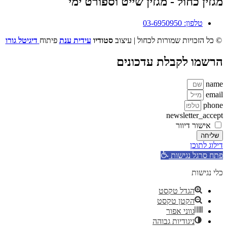
מגזין כחול - מגזין שייט וספורט ימי
טלפון: 03-6950950
© כל הזכויות שמורות לכחול | עיצוב
סטודיו
עידית ענת
פיתוח
דיגיטל גורו
הרשמו לקבלת עדכונים
name
email
phone
newsletter_accept
אישור דיוור
שליחה
דילוג לתוכן
פתח סרגל נגישות
כלי נגישות
הגדל טקסט
הקטן טקסט
גווני אפור
ניגודיות גבוהה