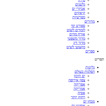
סירה
גלשנים
אביזרי ים
קיאקים
מפרשיות
מדורים
ספורט ימי
לומדים לשוט
אורח מהים
מדור משפטי
מדור דיג
מקצועי לשיט
ספרים
תפריט
גליונות
הפלגות בעולם
ים תיכון
צפון אירופה
אפריקה
אמריקה
אסיה
רחוק יותר
מבחן ים
אופנוע ים